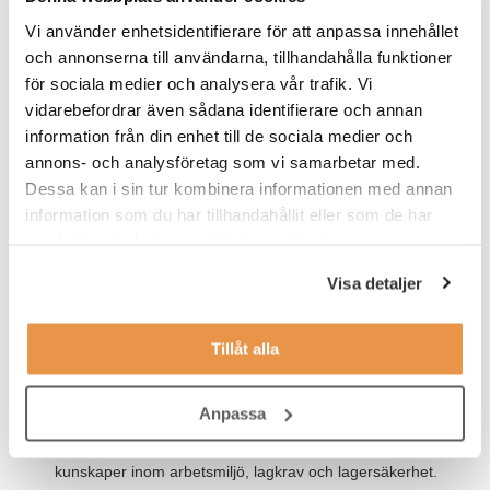
snart rätt person kan vara på plats. Arbetstiderna är 07.00-16.00
Vi använder enhetsidentifierare för att anpassa innehållet
måndag till torsdag och 07.00-15.00 på fredagar, de tillämpar
och annonserna till användarna, tillhandahålla funktioner
dock flexibel arbetstid. Eftersom detta är en verksamhetsnära
roll så tillämpas "office first". I rollen som produktionsingenjör
för sociala medier och analysera vår trafik. Vi
rapporterar du till Production Manager.
vidarebefordrar även sådana identifierare och annan
information från din enhet till de sociala medier och
Våra förväntningar
annons- och analysföretag som vi samarbetar med.
Dessa kan i sin tur kombinera informationen med annan
För att vara aktuell för rollen ser vi att du har:
information som du har tillhandahållit eller som de har
samlat in när du har använt deras tjänster.
relevant arbetslivserfarenhet samt utbildning som
högskoleingenjör, gärna med inriktning mot maskinteknik.
Visa detaljer
erfarenhet inom maskinsäkerhet inklusive CE-märkning.
erfarenhet av arbete i lagerstyrningssystem.
Tillåt alla
flytande kunskaper i svenska samt goda kunskaper i
engelska.
Anpassa
goda kunskaper i Officepaketet och övergripande
kunskaper inom arbetsmiljö, lagkrav och lagersäkerhet.