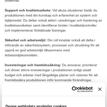
underhåll.
Support och kvalitetsarbete:
Vid akuta situationer bistår du
produktionen med din kunskap och erfarenhet av system och
hjälpmedel. Du deltar också aktivt i utredningar och hantering av
kvalitetsavvikelser samt identifierar brister i kvalitetskontroller
och implementerar förbättrade lösningar.
Säkerhet och arbetsmiljö:
Din roll innebär också att delta i
införande av säkerhetssystem, processer och utrustning för att
uppnå en god arbetsmiljö tillsammans med
Arbetsmiljökommittén.
Investeringar och framtidssäkring:
Du ansvarar, prioriterar
och driver större investeringar i produktionen enligt utsatt
budget och arbetar med långsiktiga planer och visioner för att
framtidssäkra produktionen inför kommande förändringar,
exempelvis nya hissmodeller och taktökningar.
Värt att veta
Rollen är placerad i Järfälla och är en heltidstjänst med start så
Denna webbplats använder cookies