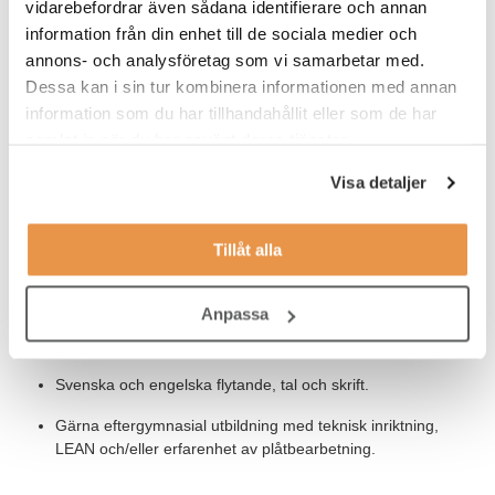
vidarebefordrar även sådana identifierare och annan
Våra förväntningar
information från din enhet till de sociala medier och
annons- och analysföretag som vi samarbetar med.
För att lyckas i denna roll ser vi gärna att du har
Dessa kan i sin tur kombinera informationen med annan
kunskap/erfarenhet av nedanstående:
information som du har tillhandahållit eller som de har
ERP/MPS system för tillverkande industri.
samlat in när du har använt deras tjänster.
Automatiseringsprocesser inom produktion.
Visa detaljer
Tillverkande industri, gärna från både stora och små
produktioner.
Tillåt alla
Produktionsteknik (inom områden som svetsning,
elkoppling, bearbetning, montering etc.)
Anpassa
Kunskap i MS program och Excel i synnerhet.
Svenska och engelska flytande, tal och skrift.
Gärna eftergymnasial utbildning med teknisk inriktning,
LEAN och/eller erfarenhet av plåtbearbetning.