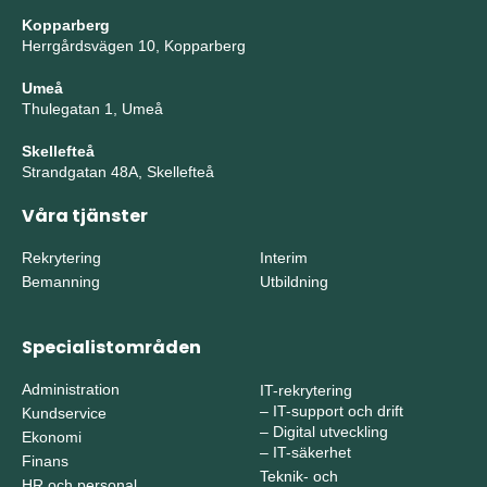
Kopparberg
Herrgårdsvägen 10, Kopparberg
Umeå
Thulegatan 1, Umeå
Skellefteå
Strandgatan 48A, Skellefteå
Våra tjänster
Rekrytering
Interim
Bemanning
Utbildning
Specialistområden
Administration
IT-rekrytering
–
IT-support och drift
Kundservice
–
Digital utveckling
Ekonomi
–
IT-säkerhet
Finans
Teknik- och
HR och personal