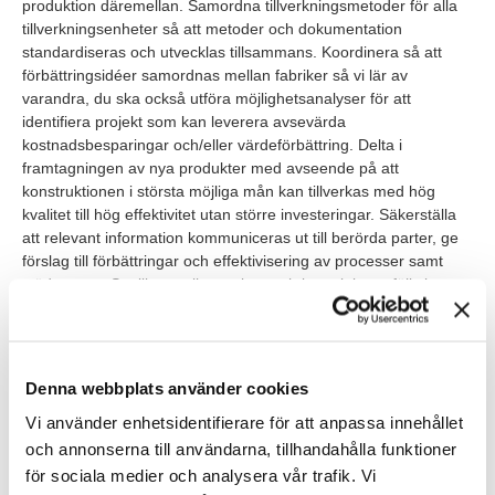
produktion däremellan. Samordna tillverkningsmetoder för alla
tillverkningsenheter så att metoder och dokumentation
standardiseras och utvecklas tillsammans. Koordinera så att
förbättringsidéer samordnas mellan fabriker så vi lär av
varandra, du ska också utföra möjlighetsanalyser för att
identifiera projekt som kan leverera avsevärda
kostnadsbesparingar och/eller värdeförbättring. Delta i
framtagningen av nya produkter med avseende på att
konstruktionen i största möjliga mån kan tillverkas med hög
kvalitet till hög effektivitet utan större investeringar. Säkerställa
att relevant information kommuniceras ut till berörda parter, ge
förslag till förbättringar och effektivisering av processer samt
stödsystem. Se till att policy, rutiner och instruktioner följs i
enlighet med verksamhetssystemet.
Värt att veta
Denna webbplats använder cookies
Rollen är placerad i Upplands Väsby och är en heltidstjänst med
Vi använder enhetsidentifierare för att anpassa innehållet
start så snart rätt person kan vara på plats. Vi arbetar med
löpande urval och tjänsten kan tillsättas före sista
och annonserna till användarna, tillhandahålla funktioner
ansökningsdag.
för sociala medier och analysera vår trafik. Vi