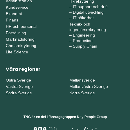
Administration
IT-rekrytering
–
IT-support och drift
Kundservice
–
Digital utveckling
Ekonomi
–
IT-säkerhet
Finans
Teknik- och
HR och personal
ingenjörsrekrytering
Försäljning
–
Engineering
Marknadsföring
–
Production
Chefsrekrytering
–
Supply Chain
Life Science
Våra regioner
Östra Sverige
Mellansverige
Västra Sverige
Mellanvästra Sverige
Södra Sverige
Norra Sverige
TNG är en del i företagsgruppen Key People Group