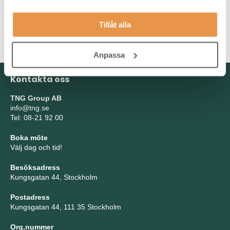
utbildning till akademiska meriter - gärna med inriktning
mekanik, produktionsteknik eller elektronik m.m. Har du
Tillåt alla
erfarenhet av projektledning och är van att arbeta under eget
ansvar är det ofta en stark merit.
Anpassa
Kontakta oss
TNG Group AB
info@tng.se
Tel: 08-21 92 00
Boka möte
Välj dag och tid!
Besöksadress
Kungsgatan 44, Stockholm
Postadress
Kungsgatan 44, 111 35 Stockholm
Org.nummer