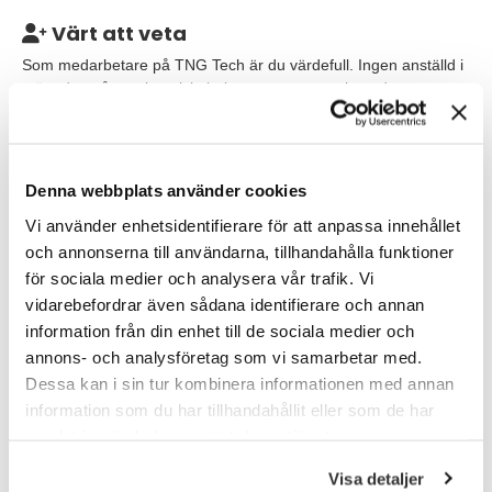
Värt att veta
Som medarbetare på TNG Tech är du värdefull. Ingen anställd i
mängden på ett gigantiskt bolag, utan en uppskattad person
som är helt avgörande för vår framgång. Vi specialiserar oss på
fördomsfri och rekrytering och bemanning med grund i fakta,
vetenskap och metod. Och vi tror verkligen på vad vi gör. Hos
oss är det din kompetens, motivation och potential som spelar
Denna webbplats använder cookies
roll – och inget annat!
Vi använder enhetsidentifierare för att anpassa innehållet
Vi hjälper dig att hitta spännande uppdrag. Rent praktiskt
och annonserna till användarna, tillhandahålla funktioner
innebär konsultjobbet att du är anställd av oss (men vill du hellre
för sociala medier och analysera vår trafik. Vi
arbeta som underkonsult så går det också bra), och har din
vidarebefordrar även sådana identifierare och annan
arbetsplats hos någon av våra kunder.
information från din enhet till de sociala medier och
annons- och analysföretag som vi samarbetar med.
Våra förväntningar
Dessa kan i sin tur kombinera informationen med annan
Vi söker konsulter med varierande bakgrund; gärna med
information som du har tillhandahållit eller som de har
erfarenhet från tillverkningsindustrin eller drift och underhåll. Du
samlat in när du har använt deras tjänster.
kanske är i början av din yrkeskarriär eller erfaren och nyfiken
på något nytt. Du kan ha allt gymnasial utbildning teknisk
Visa detaljer