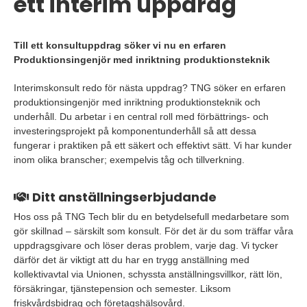
ett interim uppdrag
Till ett konsultuppdrag söker vi nu en erfaren
Produktionsingenjör med inriktning produktionsteknik
Interimskonsult redo för nästa uppdrag? TNG söker en erfaren
produktionsingenjör med inriktning produktionsteknik och
underhåll. Du arbetar i en central roll med förbättrings- och
investeringsprojekt på komponentunderhåll så att dessa
fungerar i praktiken på ett säkert och effektivt sätt. Vi har kunder
inom olika branscher; exempelvis tåg och tillverkning.
Ditt anställningserbjudande
Hos oss på TNG Tech blir du en betydelsefull medarbetare som
gör skillnad – särskilt som konsult. För det är du som träffar våra
uppdragsgivare och löser deras problem, varje dag. Vi tycker
därför det är viktigt att du har en trygg anställning med
kollektivavtal via Unionen, schyssta anställningsvillkor, rätt lön,
försäkringar, tjänstepension och semester. Liksom
friskvårdsbidrag och företagshälsovård.