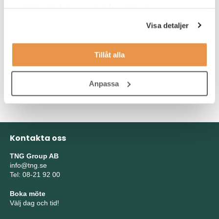
samlat in när du har använt deras tjänster.
och effektivitet.
Visa detaljer
För att lyckas i rollen krävs ett coachande förhållningssätt,
förmåga att skapa konstruktiva dialoger och en god
Tillåt alla
kommunikationsförmåga. Du är trygg i dig själv och kan få olika
individer och skift att samarbeta mot gemensamma resultat. Ett
tekniskt intresse är meriterande, men din främsta drivkraft är att
Anpassa
arbeta med människor och utveckla en hållbar, effektiv och
positiv kultur i produktionen.
Kontakta oss
TNG Group AB
info@tng.se
Tel: 08-21 92 00
Boka möte
Välj dag och tid!