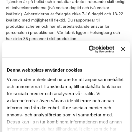
Tjänsten är på heltid och innefattar arbete i roterande skift enligt
ett tvåveckorsschema (två veckor dagtid och två veckor
kvällstid). Arbetstiderna är förlagda cirka 7-16 dagtid och 13-22
kvällstid med möjlighet till flextid. Du rapporterar till
produktionschefen och har ett arbetsledande ansvar för
personalen i produktionen. Vår fabrik ligger i Helsingborg och
har cirka 35 personer i skiftproduktion.
Våra förväntningar
Vi söker en trygg och tydlig ledare som kan bygga
Denna webbplats använder cookies
förtroende, skapa struktur och förmedla gemensamma
mål.
Vi använder enhetsidentifierare för att anpassa innehållet
och annonserna till användarna, tillhandahålla funktioner
Du har erfarenhet från industriell produktion, helst inom
för sociala medier och analysera vår trafik. Vi
processindustrin.
vidarebefordrar även sådana identifierare och annan
Du förstår vikten av fungerande flöden, intern logistik och
information från din enhet till de sociala medier och
ett gott samarbete mellan skift.
annons- och analysföretag som vi samarbetar med.
Dessa kan i sin tur kombinera informationen med annan
Du är handlingskraftig och motiveras av att identifiera och
information som du har tillhandahållit eller som de har
driva förbättringsområden för att skapa bättre samverkan