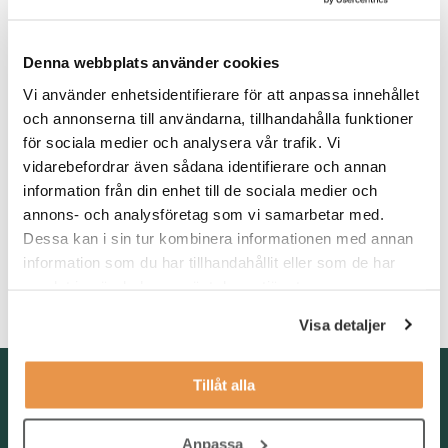
produkterna i hög grad exporteras. Du får möjlighet att utvecklas
i en miljö med både hög teknisk nivå och ett starkt fokus på
förbättringsarbete.
Denna webbplats använder cookies
Vi använder enhetsidentifierare för att anpassa innehållet
Våra förväntningar
och annonserna till användarna, tillhandahålla funktioner
Vi söker dig med eftergymnasial utbildning inom
för sociala medier och analysera vår trafik. Vi
produktionsteknik och minst två års erfarenhet från tillverknings-
vidarebefordrar även sådana identifierare och annan
eller verkstadsindustri. Du har goda kunskaper i svenska och
information från din enhet till de sociala medier och
engelska, erfarenhet av ERP/MPS-system samt vana att arbeta i
MS Office. Vi ser gärna att du har elteknisk kompetens och
annons- och analysföretag som vi samarbetar med.
kunskap inom automation, logisk felsökning och LEAN. Som
Dessa kan i sin tur kombinera informationen med annan
person är du kommunikativ, strukturerad och har lätt för att
information som du har tillhandahållit eller som de har
samarbeta. Du är van att ta initiativ och trivs i en roll där du får
samlat in när du har använt deras tjänster.
koordinera och driva förbättringsarbete.
Visa detaljer
Kontakta oss
Tillåt alla
TNG Group AB
info@tng.se
Anpassa