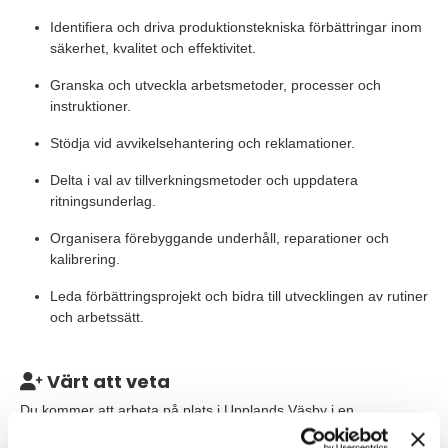
Identifiera och driva produktionstekniska förbättringar inom
säkerhet, kvalitet och effektivitet.
Granska och utveckla arbetsmetoder, processer och
instruktioner.
Stödja vid avvikelsehantering och reklamationer.
Delta i val av tillverkningsmetoder och uppdatera
ritningsunderlag.
Organisera förebyggande underhåll, reparationer och
kalibrering.
Leda förbättringsprojekt och bidra till utvecklingen av rutiner
och arbetssätt.
Värt att veta
Du kommer att arbeta på plats i Upplands Väsby i en
verksamhet där majoriteten av tillverkningen sker internt och där