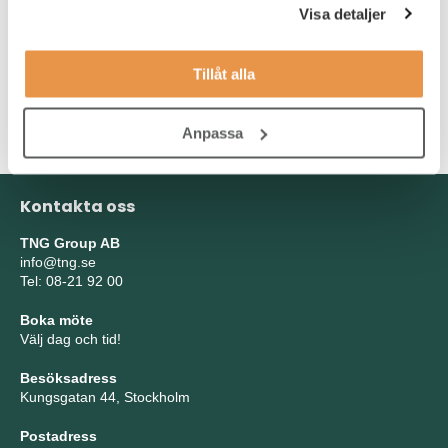
Visa detaljer
Som person och i din ledarroll bör du vara kommunikativ,
handlingskraftig och verka för delaktighet, samarbete och god
Tillåt alla
lagkänsla. Du delar vår tro på mångfald och inkludering och du
förstår vikten av att ta tillvara och kontinuerligt utveckla dina
medarbetares kompetens.
Anpassa
Kontakta oss
TNG Group AB
info@tng.se
Tel: 08-21 92 00
Boka möte
Välj dag och tid!
Besöksadress
Kungsgatan 44, Stockholm
Postadress