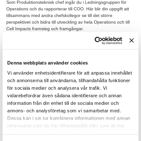
Som Produktionsteknisk chef ingår du i Ledningsgruppen för
Operations och du rapporterar till COO. Här blir din uppgift att
tillsammans med andra chefskollegor se till det större
perspektivet och bidra till utveckling av hela Operations och till
Cell Impacts framsteg och framgångar.
Våra förväntningar
Det här jobbet är för dig som är en teknisk och kommunikativ
ledare med akademisk grund och med erfarenhet av
Denna webbplats använder cookies
produktionsnära arbete inom industrin. Det är en fördel om du
Vi använder enhetsidentifierare för att anpassa innehållet
har arbetat som produktionschef eller produktionsteknisk chef
och annonserna till användarna, tillhandahålla funktioner
inom industrin.
för sociala medier och analysera vår trafik. Vi
Vi söker dig som sporras av att leverera i en intensiv
vidarebefordrar även sådana identifierare och annan
uppskalning samtidigt som du bidrar med stark strategisk och
information från din enhet till de sociala medier och
analytisk förmåga och driver den mer långsiktiga tekniska
annons- och analysföretag som vi samarbetar med.
utvecklingen. Mer än något annat behöver du förstå att
Dessa kan i sin tur kombinera informationen med annan
utmaningen är unik och troligtvis olik något annat du har varit
information som du har tillhandahållit eller som de har
med om. På resan mot världsklass krävs fokus på detaljerna,
samlat in när du har använt deras tjänster.
förståelse för att teamet är det viktigaste och insikt att mod och
vilja att testa är grunden för att skapa något hållbart och unikt.