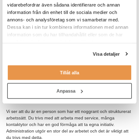
vidarebefordrar även sådana identifierare och annan
Våra förväntningar
information från din enhet till de sociala medier och
För att trivas i rollen och nå framgång ser vi att du har:
annons- och analysföretag som vi samarbetar med.
Dessa kan i sin tur kombinera informationen med annan
Ett par års av relevant arbetslivserfarenhet gärna inom
information som du har tillhandahållit eller som de har
reservdelsaffären inom fordonsindustrin
samlat in när du har använt deras tjänster.
Mycket god data- och systemvana (Excel och
Visa detaljer
systemkunskap i affärssystem som t.ex. AX, Enterprise)
God kommunikativ förmåga och behärskar svenska och
Tillåt alla
engelska såväl i tal som i skrift.
Meriterande är om du har en teknisk, eftergymnasial
Anpassa
utbildning och ett tekniskt intresse
Vi ser att du är en person som har ett noggrant och strukturerat
arbetssätt. Du trivs med att arbeta med service, många
kontaktytor och har en god förmåga att ta egna initiativ.
Administration utgör en stor del av arbetet och det är viktigt att
du trivs med detta.