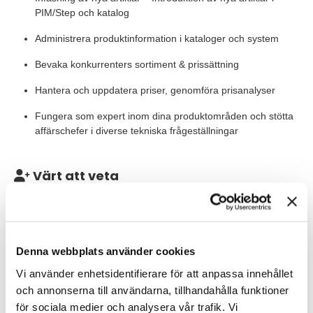
PIM/Step och katalog
Administrera produktinformation i kataloger och system
Bevaka konkurrenters sortiment & prissättning
Hantera och uppdatera priser, genomföra prisanalyser
Fungera som expert inom dina produktområden och stötta
affärschefer i diverse tekniska frågeställningar
Värt att veta
OE Reservdelar är en ny produktkategori hos BCP. Du kommer
ansvara för att bygga upp ett nytt sortiment från grunden och
vara delaktig i uppstarten av nya affärsmöjligheter för
Mekonomen Company, med fokus på reservdelar till nya elbilar.
Denna webbplats använder cookies
Här erbjuds du en roll som innehåller både strategiska och
operativa arbetsinsatser och dina kontaktytor är många, såsom
Vi använder enhetsidentifierare för att anpassa innehållet
leverantörer, säljbolag, produktspecialister och logistikavdelning.
och annonserna till användarna, tillhandahålla funktioner
Resor kan förekomma i tjänsten.
för sociala medier och analysera vår trafik. Vi