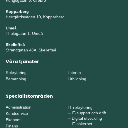
Kungsgatan 8, Örebro
Kopparberg
Herrgårdsvägen 10, Kopparberg
Umeå
Thulegatan 1, Umeå
Skellefteå
Strandgatan 48A, Skellefteå
Våra tjänster
Rekrytering
Interim
Bemanning
Utbildning
Specialistområden
Administration
IT-rekrytering
–
IT-support och drift
Kundservice
–
Digital utveckling
Ekonomi
–
IT-säkerhet
Finans