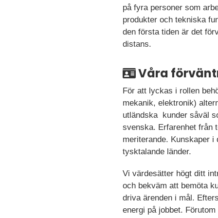
på fyra personer som arbe
produkter och tekniska fu
den första tiden är det för
distans.
Våra förvänt
För att lyckas i rollen be
mekanik, elektronik) alte
utländska kunder såväl so
svenska. Erfarenhet från t
meriterande. Kunskaper i d
tysktalande länder.
Vi värdesätter högt ditt i
och bekväm att bemöta kund
driva ärenden i mål. Efter
energi på jobbet. Förutom 