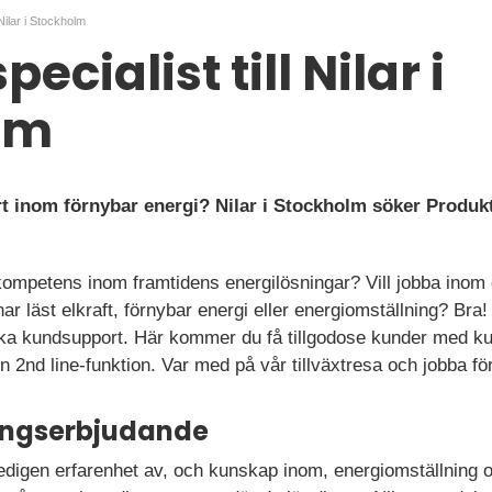
 Nilar i Stockholm
ecialist till Nilar i
lm
rt inom förnybar energi? Nilar i Stockholm söker Produkts
 kompetens inom framtidens energilösningar? Vill jobba inom
r läst elkraft, förnybar energi eller energiomställning? Bra!
iska kundsupport. Här kommer du få tillgodose kunder med k
n 2nd line-funktion. Var med på vår tillväxtresa och jobba för
ningserbjudande
digen erfarenhet av, och kunskap inom, energiomställning 