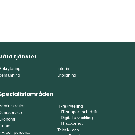
Våra tjänster
Rekrytering
Interim
Bemanning
Utbildning
Specialistområden
Administration
IT-rekrytering
–
IT-support och drift
Kundservice
–
Digital utveckling
Ekonomi
–
IT-säkerhet
Finans
Teknik- och
HR och personal