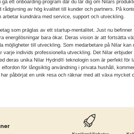
u gå ett onboarding-program där du lär dig om Nilars produkt
 rådgivning av hög kvalitet till kunder och partners. På ko
om arbetar kundnära med service, support och utveckling.
öretag som präglas av ett startup-mentalitet. Just nu befinner s
ra energilösningar bara ökar. Deras vision är att fortsätta v
da möjligheter till utveckling. Som medarbetare på Nilar kan 
tar varje individs professionella utveckling. Det Nilar erbjude
ed deras unika Nilar Hydrid® teknologin som är perfekt för l
 elfordon för långsiktig användning i privata hushåll, kommer
ar har påbörjat en unik resa och räknar med att växa mycke
åner