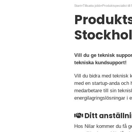
Start
»
Tillsatta jobb
»
Produktspecialist till
Produktsp
Stockho
Vill du ge teknisk suppo
tekniska kundsupport!
Vill du bidra med teknisk
med en startup-anda och ha
medarbetare till sin tekn
energilagringslösningar i e
Ditt anställ
Hos Nilar kommer du få ge