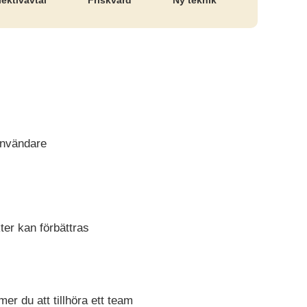
ektiv­avtal
Friskvård
Ny teknik
tanvändare
ter kan förbättras
r du att tillhöra ett team