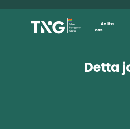
Anlita
oss
Detta j