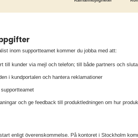
Karriär­möjligheter
Koll
ppgifter
alist inom supportteamet kommer du jobba med att:
t till kunder via mejl och telefon; till både partners och slu
den i kundportalen och hantera reklamationer
i supportteamet
aningar och ge feedback till produktledningen om hur produk
 start enligt överenskommelse. På kontoret i Stockholm komme