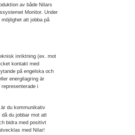
oduktion av både Nilars
rssystemet Monitor. Under
 möjlighet att jobba på
eknisk inriktning (ex. mot
ycket kontakt med
lytande på engelska och
ller energilagring är
s representerade i
on är du kommunikativ
 då du jobbar mot att
ch bidra med positivt
 utvecklas med Nilar!