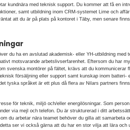
tar kundnära med teknisk support. Du kommer att få en intr
nktioner, samt utbildning inom CRM-systemet Lime och affä
väntat att du är på plats på kontoret i Täby, men senare finns
ningar
höver du ha en avslutad akademisk- eller YH-utbildning med t
rnativt motsvarande arbetslivserfarenhet. Eftersom du har m
m svenska montörer på fältet, krävs att du kommunicerar f
eknisk försäljning eller support samt kunskap inom batteri- e
et tyska språket är ett plus då flera av Nilars partners finn
ntresse för teknik, miljö och/eller energilösningar. Som pers
er via mejl och telefon. Du är strukturerad i ditt arbetssätt
som du arbetar nära teamet behöver du gilla att samarbeta o
detta ser vi också gärna att du har en stor vilja att lära och