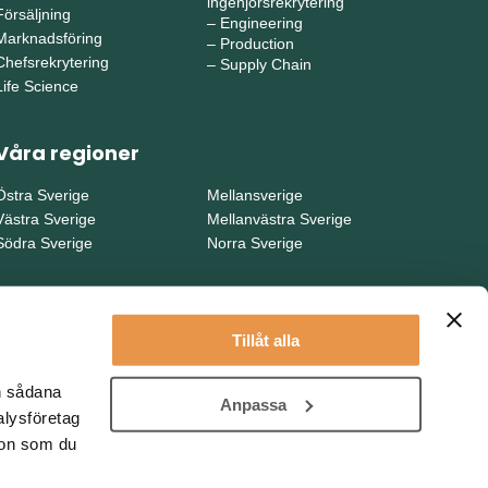
ingenjörsrekrytering
Försäljning
–
Engineering
Marknadsföring
–
Production
Chefsrekrytering
–
Supply Chain
Life Science
Våra regioner
Östra Sverige
Mellansverige
Västra Sverige
Mellanvästra Sverige
Södra Sverige
Norra Sverige
Tillåt alla
en sådana
Anpassa
alysföretag
ion som du