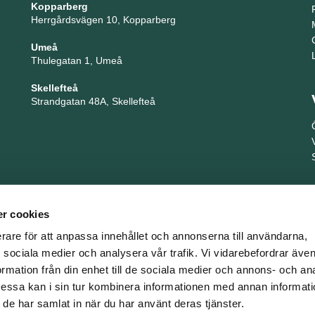
Kopparberg
Herrgårdsvägen 10, Kopparberg
Umeå
Thulegatan 1, Umeå
Skellefteå
Strandgatan 48A, Skellefteå
r cookies
erare för att anpassa innehållet och annonserna till användarna,
ör sociala medier och analysera vår trafik. Vi vidarebefordrar äv
ormation från din enhet till de sociala medier och annons- och an
TNG är en del i företagsgruppen Key People Group
ssa kan i sin tur kombinera informationen med annan informat
om de har samlat in när du har använt deras tjänster.