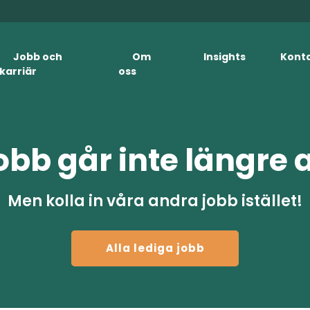
Jobb och
Om
Insights
Kont
karriär
oss
obb går inte längre 
Men kolla in våra andra jobb istället!
Alla lediga jobb