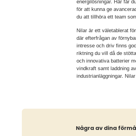
energilösningar. Här får d
för att kunna ge avancerad
du att tillhöra ett team s
Nilar är ett väletablerat f
där efterfrågan av förnyba
intresse och driv finns go
riktning du vill då de stöt
och innovativa batterier m
vindkraft samt laddning av
industrianläggningar. Nil
Några av dina förm