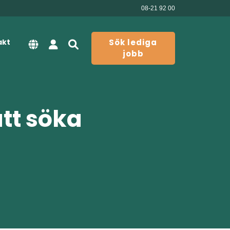
08-21 92 00
akt
Sök lediga
jobb
att söka