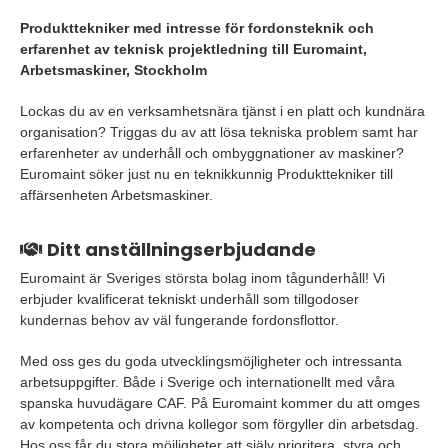
Produkttekniker med intresse för fordonsteknik och
erfarenhet av teknisk projektledning till Euromaint,
Arbetsmaskiner, Stockholm
Lockas du av en verksamhetsnära tjänst i en platt och kundnära
organisation? Triggas du av att lösa tekniska problem samt har
erfarenheter av underhåll och ombyggnationer av maskiner?
Euromaint söker just nu en teknikkunnig Produkttekniker till
affärsenheten Arbetsmaskiner.
Ditt anställningserbjudande
Euromaint är Sveriges största bolag inom tågunderhåll! Vi
erbjuder kvalificerat tekniskt underhåll som tillgodoser
kundernas behov av väl fungerande fordonsflottor.
Med oss ges du goda utvecklingsmöjligheter och intressanta
arbetsuppgifter. Både i Sverige och internationellt med våra
spanska huvudägare CAF. På Euromaint kommer du att omges
av kompetenta och drivna kollegor som förgyller din arbetsdag.
Hos oss får du stora möjligheter att själv prioritera, styra och