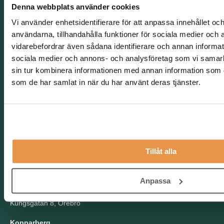
Whistleblowing
Denna webbplats använder cookies
Vi använder enhetsidentifierare för att anpassa innehållet och
© 2026 TNG
användarna, tillhandahålla funktioner för sociala medier och a
vidarebefordrar även sådana identifierare och annan informatio
sociala medier och annons- och analysföretag som vi samar
sin tur kombinera informationen med annan information som du 
som de har samlat in när du har använt deras tjänster.
Våra kontor
Stockholm
Kungsgatan 44, Stockholm
Göteborg
Stampgatan 14, Göteborg
Tillåt alla
Malmö
Stortorget 11, Malmö
Anpassa
Örebro
Kungsgatan 8, Örebro
Kopparberg