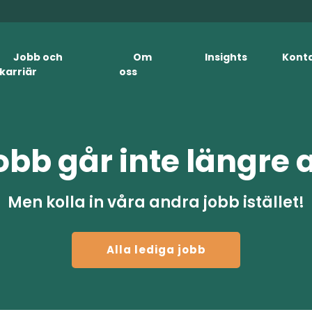
Jobb och
Om
Insights
Kont
karriär
oss
obb går inte längre 
Men kolla in våra andra jobb istället!
Alla lediga jobb