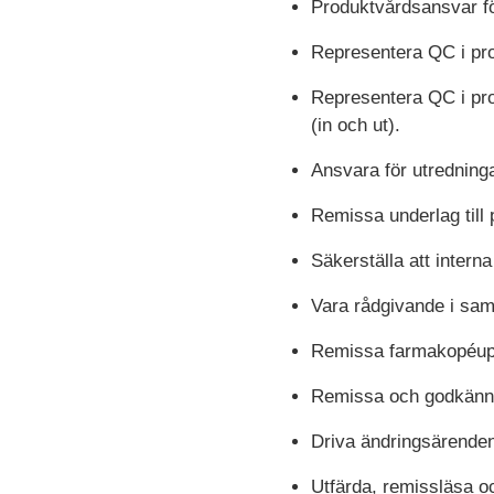
Produktvårdsansvar f
Representera QC i pro
Representera QC i proj
(in och ut).
Ansvara för utrednin
Remissa underlag till 
Säkerställa att inter
Vara rådgivande i sa
Remissa farmakopéupp
Remissa och godkänna
Driva ändringsärende
Utfärda, remissläsa 