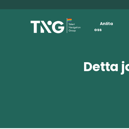
Anlita
oss
Detta j