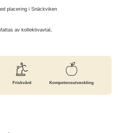
ed placering i Snäckviken
ttas av kollektivavtal,
Friskvård
Kompetens­utveckling