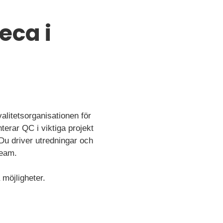
eca i
litetsorganisationen för
erar QC i viktiga projekt
 Du driver utredningar och
team.
 möjligheter.