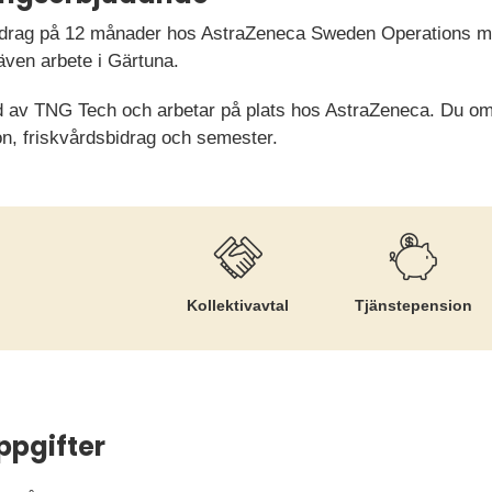
ppdrag på 12 månader hos AstraZeneca Sweden Operations m
r även arbete i Gärtuna.
d av TNG Tech och arbetar på plats hos AstraZeneca. Du omfa
on, friskvårdsbidrag och semester.
Kollektiv­avtal
Tjänste­pension
ppgifter