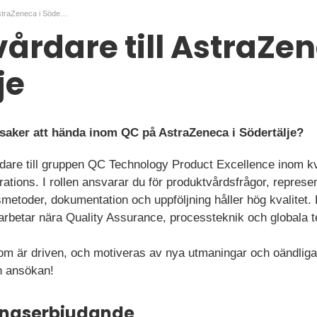
Produktvårdare till AstraZeneca i Södertälje
årdare till AstraZen
je
 saker att hända inom QC på AstraZeneca i Södertälje?
dare till gruppen QC Technology Product Excellence inom kva
ions. I rollen ansvarar du för produktvårdsfrågor, represent
smetoder, dokumentation och uppföljning håller hög kvalitet.
rbetar nära Quality Assurance, processteknik och globala 
 som är driven, och motiveras av nya utmaningar och oändliga
 ansökan!
ningserbjudande