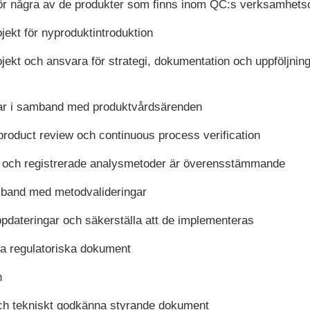
ör några av de produkter som finns inom QC:s verksamhet
jekt för nyproduktintroduktion
ekt och ansvara för strategi, dokumentation och uppföljning
gar i samband med produktvårdsärenden
product review och continuous process verification
na och registrerade analysmetoder är överensstämmande
mband med metodvalideringar
dateringar och säkerställa att de implementeras
 regulatoriska dokument
n
och tekniskt godkänna styrande dokument