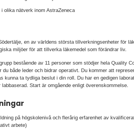
i olika nätverk inom AstraZeneca
ertälje, en av världens största tillverkningsenheter för lä
iska miljöer för att tillverka läkemedel som förändrar liv.
 grupp bestående av 11 personer som stödjer hela Quality Co
r du både leder och bidrar operativt. Du kommer att represe
kunna ta tydliga beslut i din roll. Du har en gedigen labor
 är labbaserad. Start är omgående enligt överenskommelse.
ningar
ldning på högskolenivå och flerårig erfarenhet av kvalificer
rativt arbete)