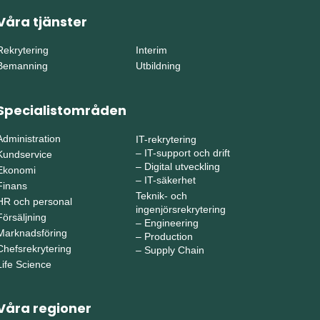
Våra tjänster
Rekrytering
Interim
Bemanning
Utbildning
Specialistområden
Administration
IT-rekrytering
–
IT-support och drift
Kundservice
–
Digital utveckling
Ekonomi
–
IT-säkerhet
Finans
Teknik- och
HR och personal
ingenjörsrekrytering
Försäljning
–
Engineering
Marknadsföring
–
Production
Chefsrekrytering
–
Supply Chain
Life Science
Våra regioner