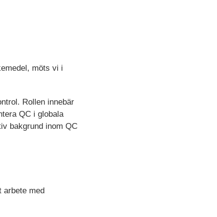
kemedel, möts vi i
ntrol. Rollen innebär
ntera QC i globala
ativ bakgrund inom QC
at arbete med