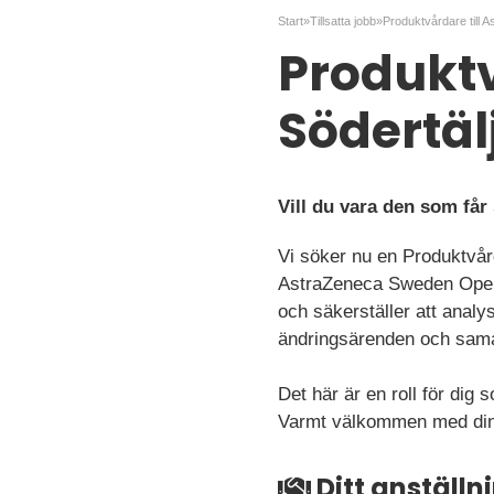
Start
»
Tillsatta jobb
»
Produktv
Södertäl
Vill du vara den som får
Vi söker nu en Produktvår
AstraZeneca Sweden Operat
och säkerställer att analy
ändringsärenden och sama
Det här är en roll för dig
Varmt välkommen med din
Ditt anställ