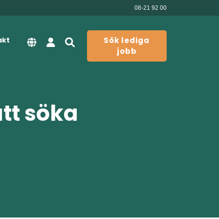
08-21 92 00
akt
Sök lediga
jobb
att söka