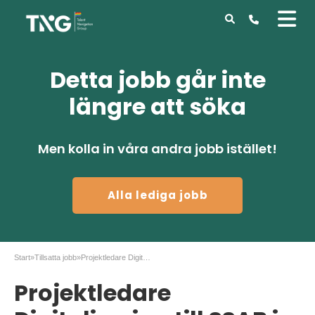
Detta jobb går inte
längre att söka
Men kolla in våra andra jobb istället!
Alla lediga jobb
Start
»
Tillsatta jobb
»
Projektledare Digitalisering till SSAB i Oxelösund
Projektledare