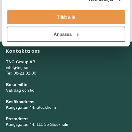
Vi söker dig med minst 5 års erfarenhet av projektledning och vi
ser gärna att du tidigare har arbetat med agil projektledning. För
att lyckas i rollen tror vi att du tidigare genomfört
Tillåt alla
digitaliseringsprojekt. Du behärskar svenska flytande.
Meriterande är att du behärskar engelska i tal och skrift.
Anpassa
Kontakta oss
TNG Group AB
info@tng.se
Tel: 08-21 92 00
Boka möte
Välj dag och tid!
Besöksadress
Kungsgatan 44, Stockholm
Postadress
Kungsgatan 44, 111 35 Stockholm