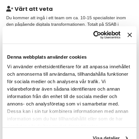
Värt att veta
Du kommer att ingå i ett team om ca. 10-15 specialister inom
den pågående digitala transformationen. Totalt på SSAB i
Oxelösund arbetar ca 2400 personer. Tjänsten är placerad i
Oxelösund och du förväntas arbeta på plats ca 3 dagar i
veckan, utöver dessa dagar finns möjlighet att arbeta hemma.
Du rapporterar till Head of Digital Transformation.
Denna webbplats använder cookies
Våra förväntningar
Vi använder enhetsidentifierare för att anpassa innehållet
och annonserna till användarna, tillhandahålla funktioner
I rollen som projektledare Digitalisering kommer du att driva
för sociala medier och analysera vår trafik. Vi
långa och mångfacetterade projekt inom digitalisering. För att
vidarebefordrar även sådana identifierare och annan
lyckas ser vi gärna att du kan ta ett helhetsperspektiv, har vana
av att behöva prioritera och är uthållig. Det är en fördel om du
information från din enhet till de sociala medier och
har ett teknikintresse. För att kunna driva framgångsrika projekt
annons- och analysföretag som vi samarbetar med.
tror vi att du behöver vara kommunikativ samt team-orienterad
Dessa kan i sin tur kombinera informationen med annan
och ha lätt för att samarbeta. Du har ett strukturerat arbetssätt
information som du har tillhandahållit eller som de har
men är samtidigt flexibel vid behov när projekten kräver snabba
samlat in när du har använt deras tjänster.
omställningar.
Visa detaljer