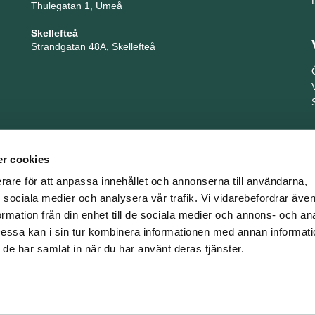
Thulegatan 1, Umeå
Skellefteå
Strandgatan 48A, Skellefteå
r cookies
erare för att anpassa innehållet och annonserna till användarna,
ör sociala medier och analysera vår trafik. Vi vidarebefordrar äv
ormation från din enhet till de sociala medier och annons- och an
TNG är en del i företagsgruppen Key People Group
ssa kan i sin tur kombinera informationen med annan informat
om de har samlat in när du har använt deras tjänster.