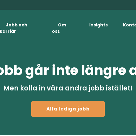
Jobb och
Om
Insights
Kont
karriär
oss
obb går inte längre 
Men kolla in våra andra jobb istället!
Alla lediga jobb