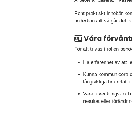
Arbetet är baserat i Väste
Rent praktiskt innebär kon
underkonsult så går det oc
Våra förvänt
För att trivas i rollen behö
Ha erfarenhet av att 
Kunna kommunicera och 
långsiktiga bra relatio
Vara utvecklings- och 
resultat eller förändri