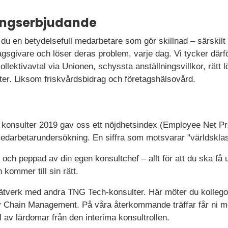
ningserbjudande
du en betydelsefull medarbetare som gör skillnad – särskilt 
gsgivare och löser deras problem, varje dag. Vi tycker därför
llektivavtal via Unionen, schyssta anställningsvillkor, rätt l
er. Liksom friskvårdsbidrag och företagshälsovård.
a konsulter 2019 gav oss ett nöjdhetsindex (Employee Net Pr
darbetarundersökning. En siffra som motsvarar "världsklas
d och peppad av din egen konsultchef – allt för att du ska få
kommer till sin rätt.
 nätverk med andra TNG Tech-konsulter. Här möter du kollego
 Chain Management. På våra återkommande träffar får ni möj
l av lärdomar från den interima konsultrollen.