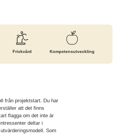
Friskvård
Kompetens­utveckling
ll från projektstart. Du har
täller att det finns
art flagga om det inte är
ntressenter deltar i
t utvärderingsmodell. Som