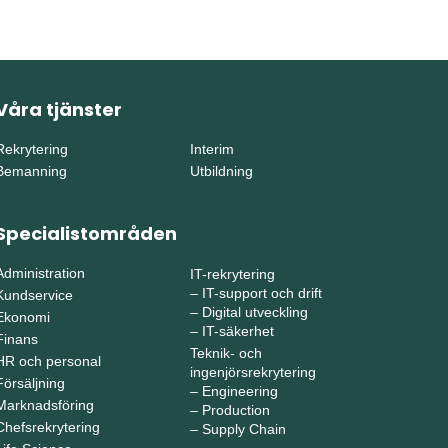
Våra tjänster
Rekrytering
Interim
Bemanning
Utbildning
Specialistområden
Administration
IT-rekrytering
–
IT-support och drift
Kundservice
–
Digital utveckling
Ekonomi
–
IT-säkerhet
Finans
Teknik- och
HR och personal
ingenjörsrekrytering
Försäljning
–
Engineering
Marknadsföring
–
Production
Chefsrekrytering
–
Supply Chain