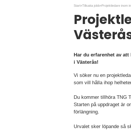
Start
»
Tillsatta jobb
»
Projektl
Västerå
Har du erfarenhet av att
i Västerås!
Vi söker nu en projektleda
som vill hålla ihop helhet
Du kommer tillhöra TNG Tec
Starten på uppdraget är omg
förlängning.
Urvalet sker löpande så s