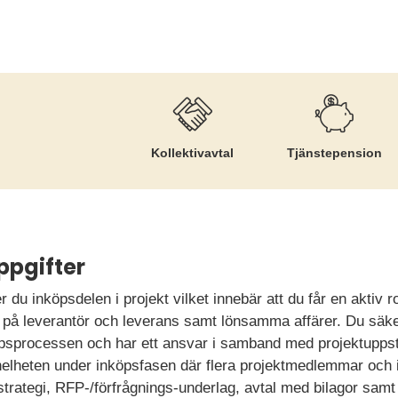
Kollektiv­avtal
Tjänste­pension
ppgifter
du inköpsdelen i projekt vilket innebär att du får en aktiv ro
 på leverantör och leverans samt lönsamma affärer. Du säkers
nköpsprocessen och har ett ansvar i samband med projektuppst
p helheten under inköpsfasen där flera projektmedlemmar och i
trategi, RFP-/förfrågnings-underlag, avtal med bilagor sam