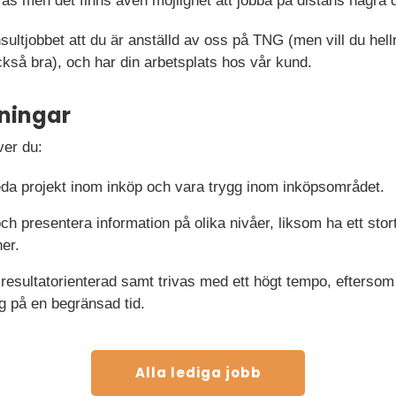
rås men det finns även möjlighet att jobba på distans några
sultjobbet att du är anställd av oss på TNG (men vill du hel
kså bra), och har din arbetsplats hos vår kund.
ningar
ver du:
leda projekt inom inköp och vara trygg inom inköpsområdet.
presentera information på olika nivåer, liksom ha ett stort
ner.
resultatorienterad samt trivas med ett högt tempo, eftersom
ng på en begränsad tid.
Alla lediga jobb