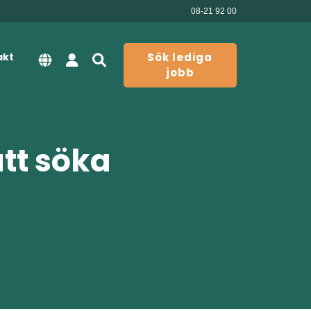
08-21 92 00
akt
Sök lediga
jobb
att söka