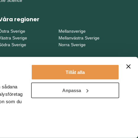
Life Science
Våra regioner
Östra Sverige
Mellansverige
Västra Sverige
Mellanvästra Sverige
Södra Sverige
Norra Sverige
Tillåt alla
en sådana
Anpassa
alysföretag
ion som du