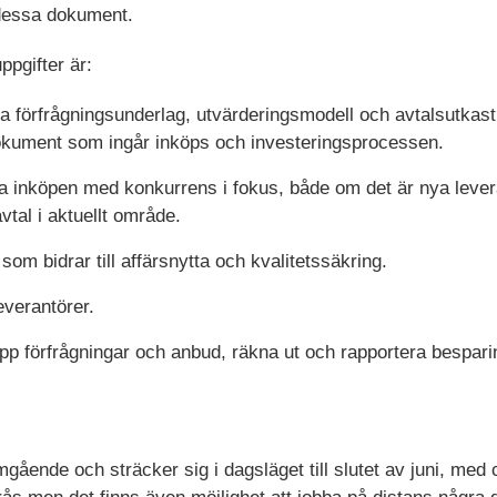
 dessa dokument.
ppgifter är:
tta förfrågningsunderlag, utvärderingsmodell och avtalsutkas
okument som ingår inköps och investeringsprocessen.
 inköpen med konkurrens i fokus, både om det är nya levera
tal i aktuellt område.
som bidrar till affärsnytta och kvalitetssäkring.
everantörer.
pp förfrågningar och anbud, räkna ut och rapportera bespari
ående och sträcker sig i dagsläget till slutet av juni, med c