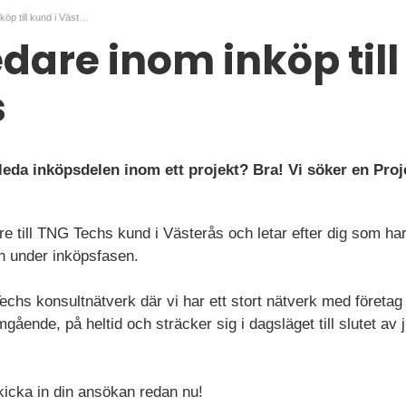
Projektledare inom inköp till kund i Västerås
edare inom inköp till
s
 leda inköpsdelen inom ett projekt? Bra! Vi söker en Proj
re till TNG Techs kund i Västerås och letar efter dig som ha
en under inköpsfasen.
hs konsultnätverk där vi har ett stort nätverk med företag i 
ående, på heltid och sträcker sig i dagsläget till slutet av j
kicka in din ansökan redan nu!