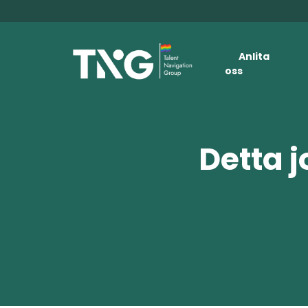
Anlita
oss
Detta j