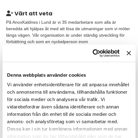
Värt att veta
På AnoxKaldnes i Lund är vi 35 medarbetare som alla är
beredda att hjälpas åt med att lösa de utmaningar som vi möter
längs vägen. Vår organisation är under ständig utveckling för
förbättring och som en nyckelperson inom
projektimplementering kommer du att ha stora möjligheter att
bidra till denna utveckling med din erfarenhet och dina idéer. Du
rapporterar till Avdelningschef, Contract and Services.
Distansarbete hemifrån är valfritt ett par dagar i veckan. Resor
ingår i tjänsten (uppskattningsvis 5-10 övernattningar per år).
Denna webbplats använder cookies
Vi använder enhetsidentifierare för att anpassa innehållet
Våra förväntningar
och annonserna till användarna, tillhandahålla funktioner
för sociala medier och analysera vår trafik. Vi
Du har en kandidat- eller masterexamen i maskinteknik,
processteknik, projektledning eller relaterat område. Du har
vidarebefordrar även sådana identifierare och annan
erfarenhet som projektledare där du har ansvarat för att säkra
information från din enhet till de sociala medier och
finansiella mål för projektet. Erfarenhet av applikationer inom
annons- och analysföretag som vi samarbetar med.
avloppsrening är meriterande, men inget krav. Du har ett
Dessa kan i sin tur kombinera informationen med annan
intresse för biologiska reningsprocesser. Vi är ett internationellt
information som du har tillhandahållit eller som de har