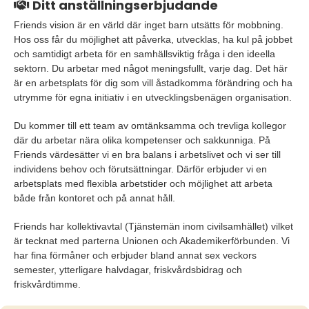
Ditt anställningserbjudande
Friends vision är en värld där inget barn utsätts för mobbning.
Hos oss får du möjlighet att påverka, utvecklas, ha kul på jobbet
och samtidigt arbeta för en samhällsviktig fråga i den ideella
sektorn. Du arbetar med något meningsfullt, varje dag. Det här
är en arbetsplats för dig som vill åstadkomma förändring och ha
utrymme för egna initiativ i en utvecklingsbenägen organisation.
Du kommer till ett team av omtänksamma och trevliga kollegor
där du arbetar nära olika kompetenser och sakkunniga. På
Friends värdesätter vi en bra balans i arbetslivet och vi ser till
individens behov och förutsättningar. Därför erbjuder vi en
arbetsplats med flexibla arbetstider och möjlighet att arbeta
både från kontoret och på annat håll.
Friends har kollektivavtal (Tjänstemän inom civilsamhället) vilket
är tecknat med parterna Unionen och Akademikerförbunden. Vi
har fina förmåner och erbjuder bland annat sex veckors
semester, ytterligare halvdagar, friskvårdsbidrag och
friskvårdtimme.