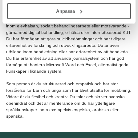
Vi söker dig som är legitimerad psykolog med inriktning mot
Anpassa
kognitiv beteendeterapi eller som är specialist inom klinisk
psykologi. Du har tidigare arbetat med barn och unga, kanske
inom elevhälsan, socialt behandlingsarbete eller motsvarande -
gärna med digital behandling, e-hälsa eller internetbaserad KBT.
Du har förmågan att göra suicidbedömningar och har tidigare
erfarenhet av forskning och utvecklingsarbete. Du är även
utbildad inom handledning eller har erfarenhet av att handleda.
Du har erfarenhet av att använda journalsystem och har god
förmåga att hantera Microsoft Word och Excel, alternativt goda
kunskaper i liknande system.
Som person är du strukturerad och empatisk och har stor
förståelse för barn och unga som har blivit utsatta för mobbning.
Vidare är du flexibel och kreativ. Du talar och skriver svenska
obehindrat och det är meriterande om du har ytterligare
språkkunskaper inom exempelvis engelska, arabiska eller
spanska.