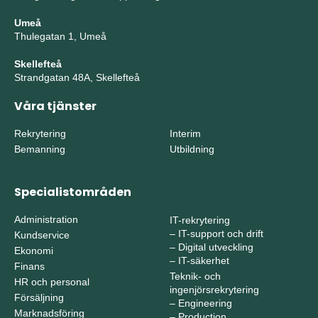
Umeå
Thulegatan 1, Umeå
Skellefteå
Strandgatan 48A, Skellefteå
Våra tjänster
Rekrytering
Interim
Bemanning
Utbildning
Specialistområden
Administration
IT-rekrytering
–
IT-support och drift
Kundservice
–
Digital utveckling
Ekonomi
–
IT-säkerhet
Finans
Teknik- och
HR och personal
ingenjörsrekrytering
Försäljning
–
Engineering
Marknadsföring
–
Production