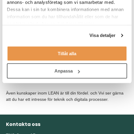
annons- och analysföretag som vi samarbetar med.
Goda kunskaper om läkemedelsframställning enligt
gällande regelverk och Good Manufacturing Practice
Dessa kan i sin tur kombinera informationen med annan
(GMP).
information som du har tillhandahållit eller som de har
samlat in när du har använt deras tjänster.
Förståelse för samverkan mellan produktkrav, material,
process och maskin.
Visa detaljer
Ledaregenskaper.
Tillåt alla
Det är meriterande med erfarenhet från läkemedelstillverkning,
kvalitetssäkring av produkteller API, hantering av kvalitetsfrågor
Anpassa
kopplat till inköpt material, myndighetsinspektioner eller
validering/kvalificering.
Även kunskaper inom LEAN är till din fördel. och Vvi ser gärna
att du har ett intresse för teknik och digitala processer.
Kontakta oss