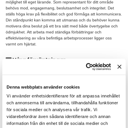
möjlighet till eget lärande. Som representant för ditt område
behövs mod, engagemang, beslutsamhet och integritet. Det
ställs höga krav på flexibilitet och god förmåga att kommunicera.
Din ståndpunkt kan komma att utmanas och du behöver kunna
motivera dina beslut på ett bra sätt med både övertygelse och
ödmjukhet. Att arbeta med ständiga förbättringar och
effektivisering av våra befintliga arbetsprocesser ligger oss
varmt om hjärtat.
Våra förväntningar
Naturvetenskaplig universitetsexamen om minst 240 hp,
hellst civilingenjör.
Denna webbplats använder cookies
Tidigare erfarenhet av att arbetat med Quality Assurance
inom läkemedelstillverkning.
Vi använder enhetsidentifierare för att anpassa innehållet
och annonserna till användarna, tillhandahålla funktioner
Mycket goda kunskaper i svenska och engelska, både i tal
för sociala medier och analysera vår trafik. Vi
och i skrift.
vidarebefordrar även sådana identifierare och annan
Goda kunskaper i engelska, både i tal och i skrift.
information från din enhet till de sociala medier och