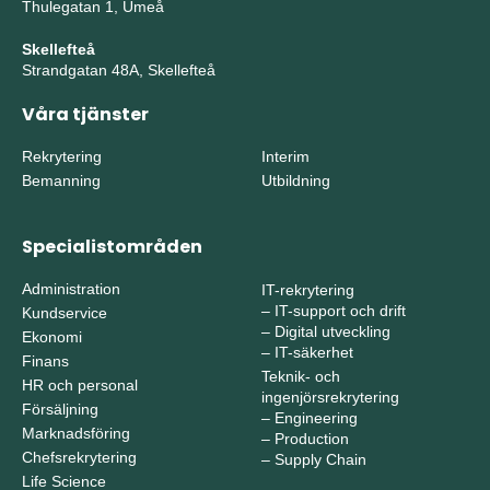
Thulegatan 1, Umeå
Skellefteå
Strandgatan 48A, Skellefteå
Våra tjänster
Rekrytering
Interim
Bemanning
Utbildning
Specialistområden
Administration
IT-rekrytering
–
IT-support och drift
Kundservice
–
Digital utveckling
Ekonomi
–
IT-säkerhet
Finans
Teknik- och
HR och personal
ingenjörsrekrytering
Försäljning
–
Engineering
Marknadsföring
–
Production
Chefsrekrytering
–
Supply Chain
Life Science