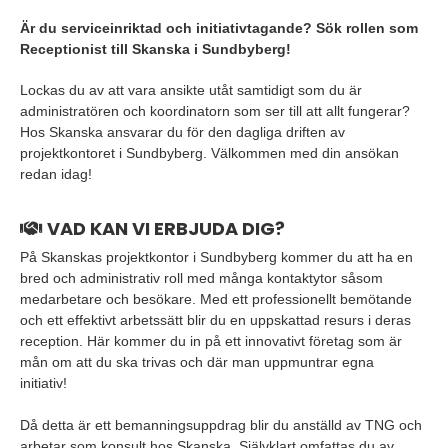
Är du serviceinriktad och initiativtagande? Sök rollen som
Receptionist till Skanska i Sundbyberg!
Lockas du av att vara ansikte utåt samtidigt som du är
administratören och koordinatorn som ser till att allt fungerar?
Hos Skanska ansvarar du för den dagliga driften av
projektkontoret i Sundbyberg. Välkommen med din ansökan
redan idag!
VAD KAN VI ERBJUDA DIG?
På Skanskas projektkontor i Sundbyberg kommer du att ha en
bred och administrativ roll med många kontaktytor såsom
medarbetare och besökare. Med ett professionellt bemötande
och ett effektivt arbetssätt blir du en uppskattad resurs i deras
reception. Här kommer du in på ett innovativt företag som är
mån om att du ska trivas och där man uppmuntrar egna
initiativ!
Då detta är ett bemanningsuppdrag blir du anställd av TNG och
arbetar som konsult hos Skanska. Självklart omfattas du av