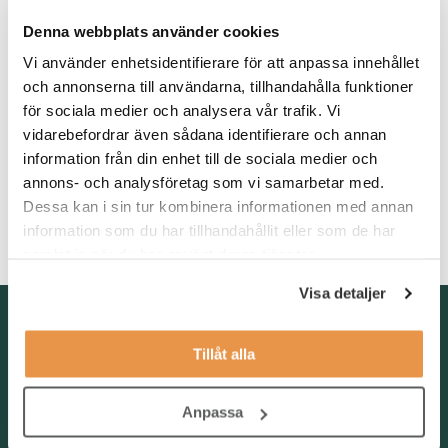
För att lyckas i rollen ser vi att du har tidigare
arbetslivserfarenhet ifrån reception med administrativa inslag
Denna webbplats använder cookies
och att du brinner för att ge service på hög nivå. Du är
Vi använder enhetsidentifierare för att anpassa innehållet
självgående och lösningsorienterad med hög professionalism
och annonserna till användarna, tillhandahålla funktioner
och integritet. Din förmåga att prioritera bland uppgifter är god
och du strävar alltid efter att ligga steget före för att underlätta
för sociala medier och analysera vår trafik. Vi
för andra. Du tar dig an varierande uppgifter med en positiv
vidarebefordrar även sådana identifierare och annan
inställning och du anpassar dig efter person samt situation.
information från din enhet till de sociala medier och
annons- och analysföretag som vi samarbetar med.
Du har goda kunskaper i Office 365, samt är flytande i svenska
Dessa kan i sin tur kombinera informationen med annan
tal och skrift.
information som du har tillhandahållit eller som de har
samlat in när du har använt deras tjänster.
Visa detaljer
Kontakta oss
Tillåt alla
TNG Group AB
info@tng.se
Tel: 08-21 92 00
Anpassa
Boka möte