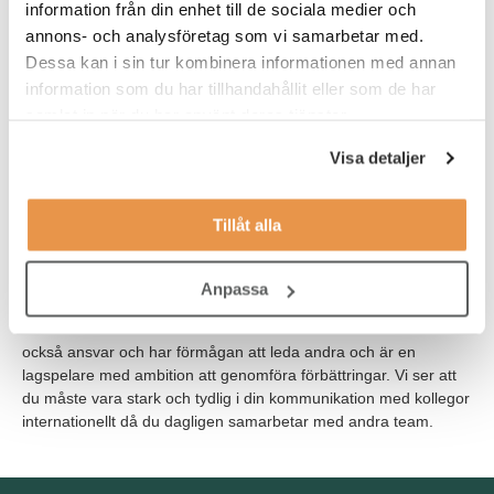
information från din enhet till de sociala medier och
Avancerade färdigheter i Excel och ERP-system, tidigare
annons- och analysföretag som vi samarbetar med.
erfarenhet av SAP Business One är en fördel.
Dessa kan i sin tur kombinera informationen med annan
Erfarenhet av att arbeta i en snabb internationell miljö
information som du har tillhandahållit eller som de har
uppskattas.
samlat in när du har använt deras tjänster.
Flytande engelska både muntligt och skriftligt.
Visa detaljer
Mycket goda kunskaper i svenska talade och skriftliga.
Tillåt alla
Som person är du strukturerad och har uppmärksamhet på
Anpassa
detaljer och noggrannhet. Du har hög självdisciplin och är
resultatorienterad med stark ekonomisk affärsförståelse. Du tar
också ansvar och har förmågan att leda andra och är en
lagspelare med ambition att genomföra förbättringar. Vi ser att
du måste vara stark och tydlig i din kommunikation med kollegor
internationellt då du dagligen samarbetar med andra team.