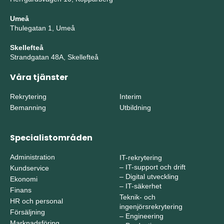
Umeå
Thulegatan 1, Umeå
Skellefteå
Strandgatan 48A, Skellefteå
Våra tjänster
Rekrytering
Interim
Bemanning
Utbildning
Specialistområden
Administration
IT-rekrytering
–
IT-support och drift
Kundservice
–
Digital utveckling
Ekonomi
–
IT-säkerhet
Finans
Teknik- och
HR och personal
ingenjörsrekrytering
Försäljning
–
Engineering
Marknadsföring