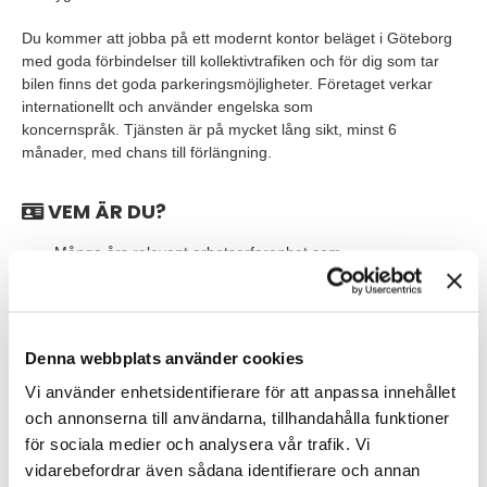
Du kommer att jobba på ett modernt kontor beläget i Göteborg
med goda förbindelser till kollektivtrafiken och för dig som tar
bilen finns det goda parkeringsmöjligheter. Företaget verkar
internationellt och använder engelska som
koncernspråk. Tjänsten är på mycket lång sikt, minst 6
månader, med chans till förlängning.
VEM ÄR DU?
Många års relevant arbetserfarenhet som
redovisningsansvarig eller ekonomichef med fokus på
projektredovisning.
Universitetsexamen inom ekonomi, redovisning och / eller
Denna webbplats använder cookies
revision eller jämförbar utbildning. Specialisering inom
redovisning är att föredra.
Vi använder enhetsidentifierare för att anpassa innehållet
och annonserna till användarna, tillhandahålla funktioner
Kunskap om internationella finansiella
för sociala medier och analysera vår trafik. Vi
rapporteringsstandarder (IFRS), skatte- och momsregler
vidarebefordrar även sådana identifierare och annan
(Norge och Sverige är meriterande).