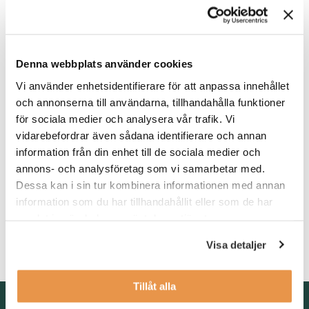
Du blir en del av ett mindre ekonomiteam, vilket innebär att du
får en viktig roll i att skapa stabilitet och kontinuitet.
Våra förväntningar
Denna webbplats använder cookies
Vi söker dig som har erfarenhet av arbete inom ekonomi,
Vi använder enhetsidentifierare för att anpassa innehållet
exempelvis som senior ekonomiassistent eller
och annonserna till användarna, tillhandahålla funktioner
redovisningsekonom, och som är trygg i hela flödet kring
kundreskontra. Du har god systemvana, gärna från SAP, och
för sociala medier och analysera vår trafik. Vi
känner dig bekväm med att arbeta i en miljö där vissa moment
vidarebefordrar även sådana identifierare och annan
är manuella. Har du erfarenhet av löneadministration är det
information från din enhet till de sociala medier och
meriterande.
annons- och analysföretag som vi samarbetar med.
Dessa kan i sin tur kombinera informationen med annan
Som person är du självgående, strukturerad och
information som du har tillhandahållit eller som de har
lösningsorienterad. Du trivs i en roll där du får ta ansvar,
prioritera och skapa ordning. Du har lätt för att sätta dig in i nya
samlat in när du har använt deras tjänster.
arbetssätt och bidrar gärna med förbättringsförslag.
Visa detaljer
Tillåt alla
Kontakta oss