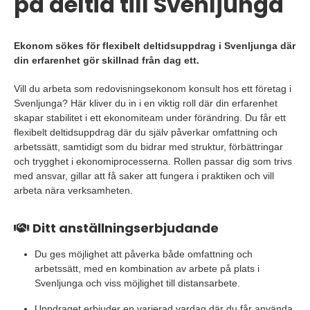
på deltid till Svenljunga
Ekonom sökes för flexibelt deltidsuppdrag i Svenljunga där
din erfarenhet gör skillnad från dag ett.
Vill du arbeta som redovisningsekonom konsult hos ett företag i
Svenljunga? Här kliver du in i en viktig roll där din erfarenhet
skapar stabilitet i ett ekonomiteam under förändring. Du får ett
flexibelt deltidsuppdrag där du själv påverkar omfattning och
arbetssätt, samtidigt som du bidrar med struktur, förbättringar
och trygghet i ekonomiprocesserna. Rollen passar dig som trivs
med ansvar, gillar att få saker att fungera i praktiken och vill
arbeta nära verksamheten.
Ditt anställningserbjudande
Du ges möjlighet att påverka både omfattning och
arbetssätt, med en kombination av arbete på plats i
Svenljunga och viss möjlighet till distansarbete.
Uppdraget erbjuder en varierad vardag där du får använda