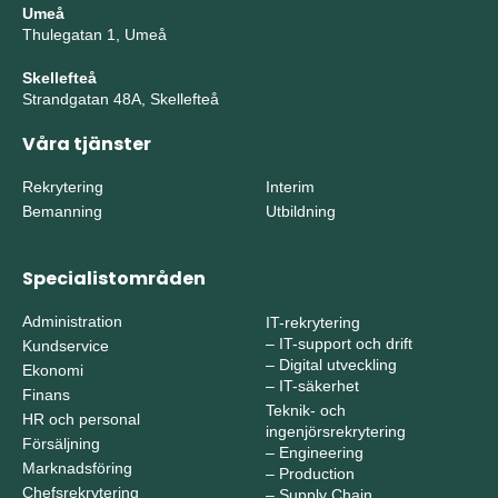
Umeå
Thulegatan 1, Umeå
Skellefteå
Strandgatan 48A, Skellefteå
Våra tjänster
Rekrytering
Interim
Bemanning
Utbildning
Specialistområden
Administration
IT-rekrytering
–
IT-support och drift
Kundservice
–
Digital utveckling
Ekonomi
–
IT-säkerhet
Finans
Teknik- och
HR och personal
ingenjörsrekrytering
Försäljning
–
Engineering
Marknadsföring
–
Production
Chefsrekrytering
–
Supply Chain