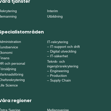
Våra tjänster
Rekrytering
Interim
Bemanning
Utbildning
Specialistområden
Administration
IT-rekrytering
–
IT-support och drift
Kundservice
–
Digital utveckling
Ekonomi
–
IT-säkerhet
Finans
Teknik- och
HR och personal
ingenjörsrekrytering
Försäljning
–
Engineering
Marknadsföring
–
Production
Chefsrekrytering
–
Supply Chain
Life Science
Våra regioner
Östra Sverige
Mellansverige