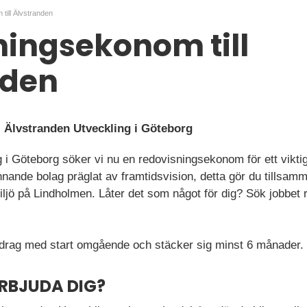
till Älvstranden
ingsekonom till
nden
 Älvstranden Utveckling i Göteborg
g i Göteborg söker vi nu en redovisningsekonom för ett vikti
nande bolag präglat av framtidsvision, detta gör du tillsam
 miljö på Lindholmen. Låter det som något för dig? Sök jobbet
pdrag med start omgående och stäcker sig minst 6 månader.
ERBJUDA DIG?