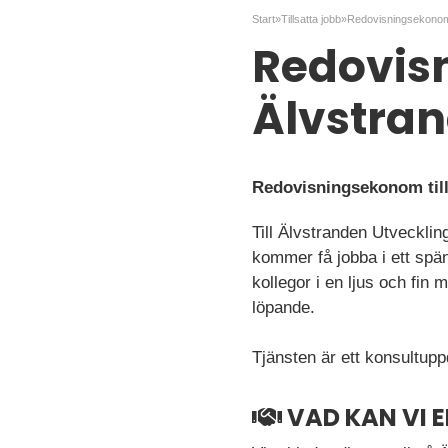
Start
»
Tillsatta jobb
»
Redovisningsekonom 
Redovisn
Älvstra
Redovisningsekonom till
Till Älvstranden Utvecklin
kommer få jobba i ett spän
kollegor i en ljus och fin
löpande.
Tjänsten är ett konsultup
VAD KAN VI 