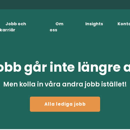
Jobb och
Om
Insights
Kont
karriär
oss
obb går inte längre 
Men kolla in våra andra jobb istället!
Alla lediga jobb