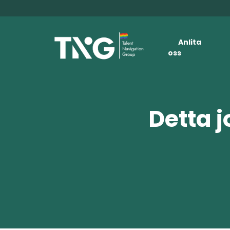
Anlita
oss
Detta j