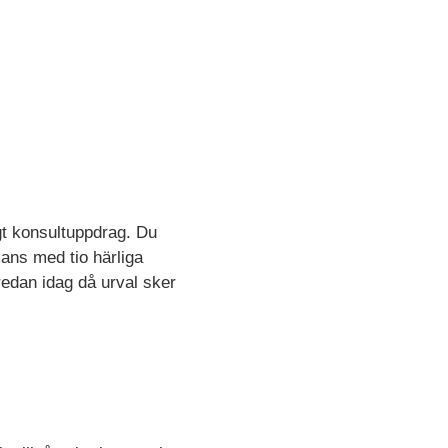
gt konsultuppdrag. Du
mans med tio härliga
 redan idag då urval sker