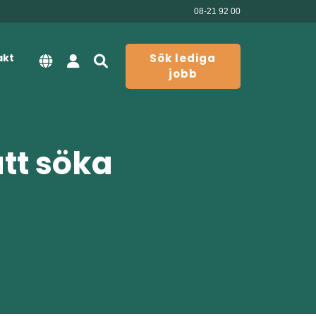
08-21 92 00
akt
Sök lediga
jobb
att söka