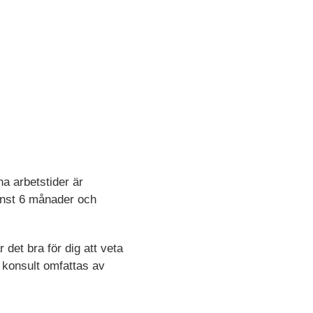
na arbetstider är
minst 6 månader och
 det bra för dig att veta
m konsult omfattas av