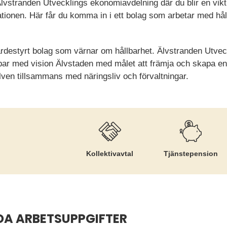
Älvstranden Utvecklings ekonomiavdelning där du blir en viktig
sationen. Här får du komma in i ett bolag som arbetar med hå
värdestyrt bolag som värnar om hållbarhet. Älvstranden Utvec
ar med vision Älvstaden med målet att främja och skapa en
lven tillsammans med näringsliv och förvaltningar.
Kollektiv­avtal
Tjänste­pension
DA ARBETSUPPGIFTER