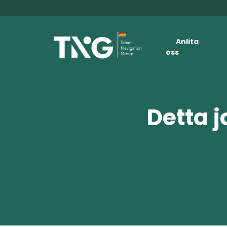
Anlita
oss
Detta j