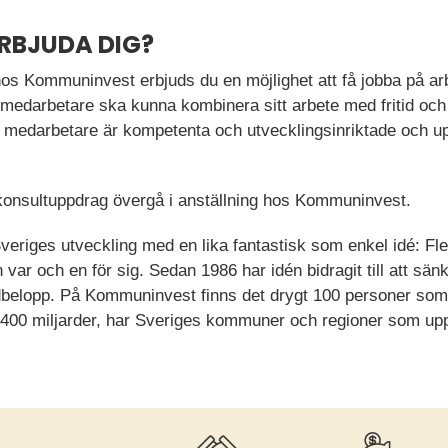
ERBJUDA DIG?
os Kommuninvest erbjuds du en möjlighet att få jobba på ar
m medarbetare ska kunna kombinera sitt arbete med fritid och
 medarbetare är kompetenta och utvecklingsinriktade och upp
 konsultuppdrag övergå i anställning hos Kommuninvest.
Sveriges utveckling med en lika fantastisk som enkel idé: Fl
n var och en för sig. Sedan 1986 har idén bidragit till att 
belopp. På Kommuninvest finns det drygt 100 personer som t
 400 miljarder, har Sveriges kommuner och regioner som up