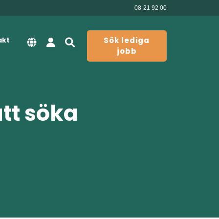
08-21 92 00
akt
Sök lediga
jobb
att söka