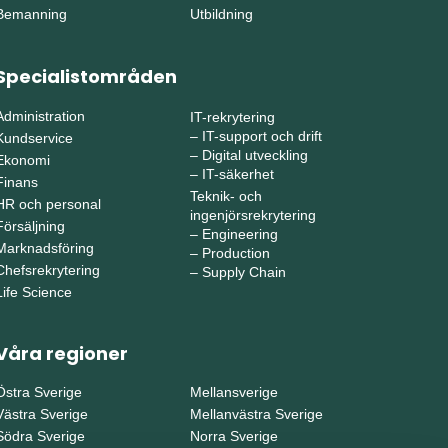
Bemanning
Utbildning
Specialistområden
Administration
IT-rekrytering
–
IT-support och drift
Kundservice
–
Digital utveckling
Ekonomi
–
IT-säkerhet
Finans
Teknik- och
HR och personal
ingenjörsrekrytering
Försäljning
–
Engineering
Marknadsföring
–
Production
Chefsrekrytering
–
Supply Chain
Life Science
Våra regioner
Östra Sverige
Mellansverige
Västra Sverige
Mellanvästra Sverige
Södra Sverige
Norra Sverige