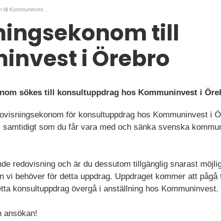
Redovisningsekonom till Kommuninvest i Örebro
ingsekonom till
nvest i Örebro
onom sökes till konsultuppdrag hos Kommuninvest i Öre
dovisningsekonom för konsultuppdrag hos Kommuninvest i Ör
tta, samtidigt som du får vara med och sänka svenska kommu
nde redovisning och är du dessutom tillgänglig snarast möjli
vi behöver för detta uppdrag. Uppdraget kommer att pågå til
etta konsultuppdrag övergå i anställning hos Kommuninvest.
 ansökan!