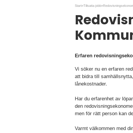
Start
»
Tillsatta jobb
»
Redovisn
Kommuni
Erfaren redovisningsek
Vi söker nu en erfaren re
att bidra till samhällsny
lånekostnader.
Har du erfarenhet av löpa
den redovisningsekonomen 
men för rätt person kan d
Varmt välkommen med din