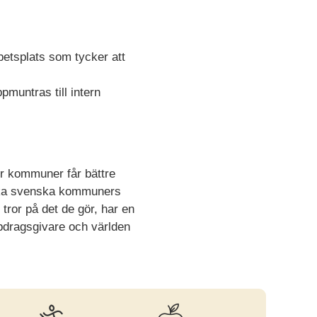
betsplats som tycker att
muntras till intern
er kommuner får bättre
sänka svenska kommuners
ror på det de gör, har en
pdragsgivare och världen