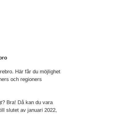
bro
ebro. Här får du möjlighet
ners och regioners
gt? Bra! Då kan du vara
l slutet av januari 2022,