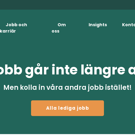
Jobb och
Om
Insights
Kont
karriär
oss
obb går inte längre 
Men kolla in våra andra jobb istället!
Alla lediga jobb