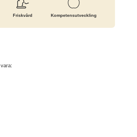
Friskvård
Kompetens­utveckling
 vara: