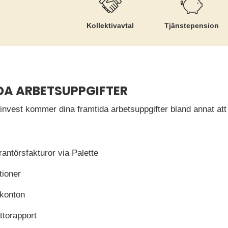
Kollektiv­avtal
Tjänste­pension
DA ARBETSUPPGIFTER
vest kommer dina framtida arbetsuppgifter bland annat att
rantörsfakturor via Palette
tioner
konton
ttorapport