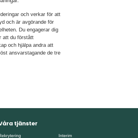
maningar.
deringar och verkar för att
tyd och är avgörande för
helheten. Du engagerar dig
att du förstått
kap och hjälpa andra att
löst ansvarstagande de tre
Våra tjänster
Rekrytering
Interim