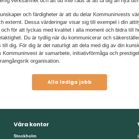
derlig verksamhet och att du inte räds åt att ta dig an nya ut
kunskaper och färdigheter är att du delar Kommuninvests vär
h externt. Dessa värderingar visar sig till exempel i din atti
 och för att lyckas med kvalitet i alla moment och bidra till 
elaktighet. Du är tydlig när du kommunicerar och säkerställer 
ill dig. För dig är det naturligt att dela med dig av din kuns
Hos Kommuninvest är samarbete, initiativförmåga och prestige
ramgångsrik organisation.
Alla lediga jobb
Våra kontor
Stockholm