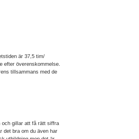
tstiden är 37,5 tim/
ete efter överenskommelse.
erens tillsammans med de
h gillar att få rätt siffra
är det bra om du även har
sk utbildning men det är