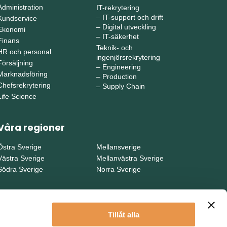
Administration
IT-rekrytering
–
IT-support och drift
Kundservice
–
Digital utveckling
Ekonomi
–
IT-säkerhet
Finans
Teknik- och
HR och personal
ingenjörsrekrytering
Försäljning
–
Engineering
Marknadsföring
–
Production
Chefsrekrytering
–
Supply Chain
Life Science
Våra regioner
Östra Sverige
Mellansverige
Västra Sverige
Mellanvästra Sverige
Södra Sverige
Norra Sverige
Tillåt alla