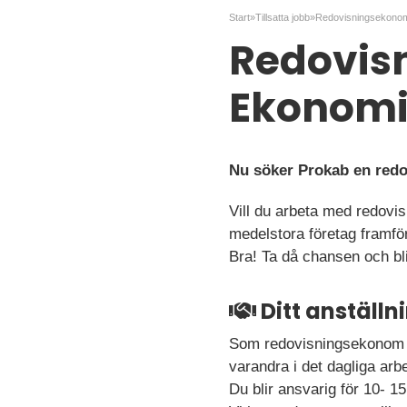
Start
»
Tillsatta jobb
»
Redovisn
Ekonomi
Nu söker Prokab en red
Vill du arbeta med redovi
medelstora företag framför 
Bra! Ta då chansen och bli
Ditt anställ
Som redovisningsekonom på
varandra i det dagliga arb
Du blir ansvarig för 10- 15