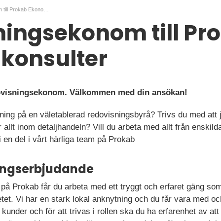
Redovisningsekonom till Prokab Ekonomikonsulter
ingsekonom till Pr
konsulter
ovisningsekonom. Välkommen med din ansökan!
sning på en väletablerad redovisningsbyrå? Trivs du med att
allt inom detaljhandeln? Vill du arbeta med allt från enskilda
 en del i vårt härliga team på Prokab
ningserbjudande
 Prokab får du arbeta med ett tryggt och erfaret gäng som
etet. Vi har en stark lokal anknytning och du får vara med o
 kunder och för att trivas i rollen ska du ha erfarenhet av a