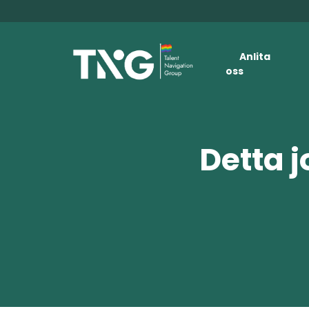
Anlita
oss
Detta j