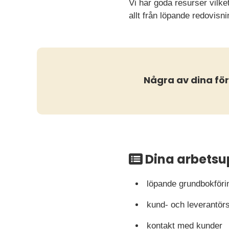
Vi har goda resurser vilke
allt från löpande redovisni
Några av dina f
Dina arbetsu
löpande grundbokföri
kund- och leverantör
kontakt med kunder