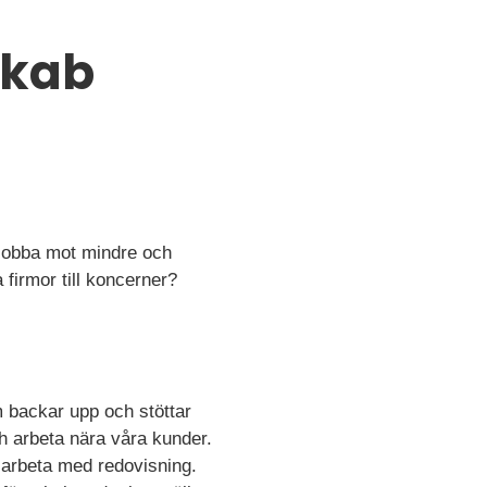
okab
 jobba mot mindre och
 firmor till koncerner?
 backar upp och stöttar
ch arbeta nära våra kunder.
tt arbeta med redovisning.