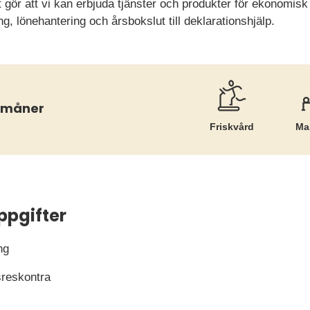
t gör att vi kan erbjuda tjänster och produkter för ekonomisk 
ng, lönehantering och årsbokslut till deklarationshjälp.
örmåner
Friskvård
Ma
ppgifter
ng
sreskontra