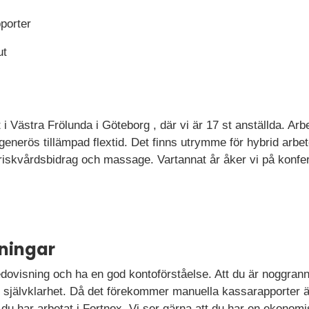
porter
ut
i Västra Frölunda i Göteborg , där vi är 17 st anställda. Arbe
generös tillämpad flextid. Det finns utrymme för hybrid arb
friskvårdsbidrag och massage. Vartannat år åker vi på konf
ningar
ovisning och ha en god kontoförståelse. Att du är noggrann oc
en självklarhet. Då det förekommer manuella kassarapporter 
 du har arbetat i Fortnox. Vi ser gärna att du har en ekonomi