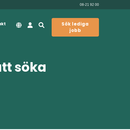
08-21 92 00
akt
Sök lediga
jobb
att söka