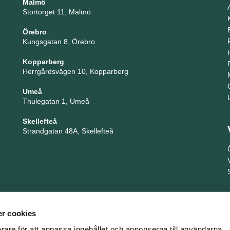
Malmö
Stortorget 11, Malmö
Örebro
Kungsgatan 8, Örebro
Kopparberg
Herrgårdsvägen 10, Kopparberg
Umeå
Thulegatan 1, Umeå
Skellefteå
Strandgatan 48A, Skellefteå
r cookies
erare för att anpassa innehållet och annonserna till användarna,