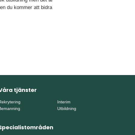
ven du kommer att bidra
Våra tjänster
Rekrytering
Interim
Bemanning
Utbildning
Specialistområden