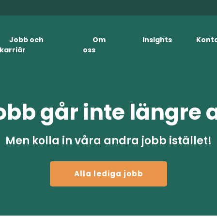
Jobb och
Om
Insights
Kont
karriär
oss
obb går inte längre 
Men kolla in våra andra jobb istället!
Alla lediga jobb