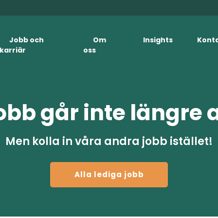
Jobb och
Om
Insights
Kont
karriär
oss
obb går inte längre 
Men kolla in våra andra jobb istället!
Alla lediga jobb