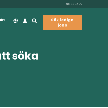
08-21 92 00
akt
Sök lediga
jobb
att söka