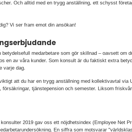
cher. Och alltid med en trygg anställning, ett schysst företag
 dig? Vi ser fram emot din ansökan!
ningserbjudande
 betydelsefull medarbetare som gör skillnad – oavsett om du
os en av våra kunder. Som konsult är du faktiskt extra betyd
e varje dag.
 viktigt att du har en trygg anställning med kollektivavtal vi
lön, försäkringar, tjänstepension och semester. Liksom friskv
a konsulter 2019 gav oss ett nöjdhetsindex (Employee Net Pr
darbetarundersökning. En siffra som motsvarar "världsklas