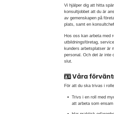
Vi hjälper dig att hitta s
konsultjobbet att du är an
av gemenskapen på företag
plats, samt en konsultche
Hos oss kan arbeta med re
utbildningsföretag, servi
kunders arbetsplatser är n
personal. Och det är inte o
slut.
Våra förvänt
För att du ska trivas i ro
Trivs i en roll med m
att arbeta som ensam
Har praktisk erfarenh