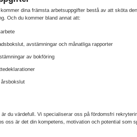
ommer dina främsta arbetsuppgifter bestå av att sköta den
ing. Och du kommer bland annat att:
sarbete
adsbokslut, avstämningar och månatliga rapporter
stämningar av bokföring
tedeklarationer
 årsbokslut
 du värdefull. Vi specialiserar oss på fördomsfri rekryter
os oss är det din kompetens, motivation och potential som sp