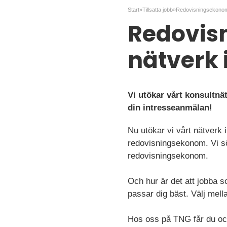
Start
»
Tillsatta jobb
»
Redovisn
nätverk 
Vi utökar vårt konsultn
din intresseanmälan!
Nu utökar vi vårt nätverk 
redovisningsekonom. Vi sök
redovisningsekonom.
Och hur är det att jobba 
passar dig bäst. Välj mella
Hos oss på TNG får du ocks