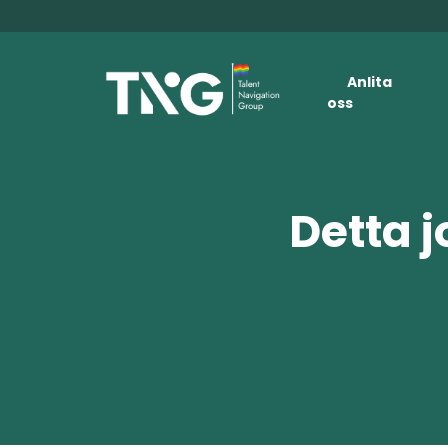
Anlita
oss
Detta j