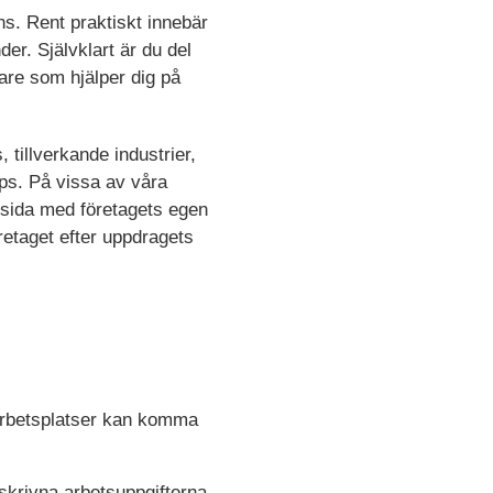
ns. Rent praktiskt innebär
er. Självklart är du del
are som hjälper dig på
tillverkande industrier,
ps. På vissa av våra
d sida med företagets egen
öretaget efter uppdragets
 arbetsplatser kan komma
skrivna arbetsuppgifterna.