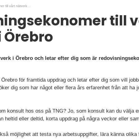
Redovisningsekonomer till vårt nätverk i Örebro
ingsekonomer till v
i Örebro
ätverk i Örebro och letar efter dig som är redovisning
i Örebro för framtida uppdrag och letar efter dig som vill jo
er dig som har något eller flera års erfarenhet från att ha 
som konsult hos oss på TNG? Jo, som konsult kan du välja e
n heltid eller deltid, korta uppdrag på några veckor eller sam
å möjlighet att testa nya arbetsuppgifter, lära känna olika 