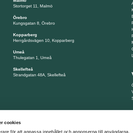
Malmö
Stortorget 11, Malmö
Örebro
Kungsgatan 8, Örebro
Kopparberg
Herrgårdsvägen 10, Kopparberg
Umeå
Thulegatan 1, Umeå
Skellefteå
Strandgatan 48A, Skellefteå
r cookies
erare för att anpassa innehållet och annonserna till användarna,