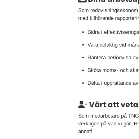
Som redovisningsekonom k
med tillhörande rapporter
Bidra i effektivisering
Vara delaktig vid mån
Hantera periodvisa av
Sköta moms- och skat
Delta i upprättande av
Värt att veta
Som medarbetare på TNG är
verkligen på vad vi gör. H
annat!