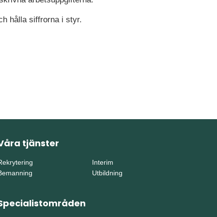
 hålla siffrorna i styr.
Våra tjänster
Rekrytering
Interim
Bemanning
Utbildning
Specialistområden