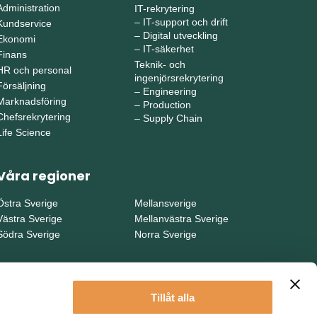
Administration
IT-rekrytering
–
IT-support och drift
Kundservice
–
Digital utveckling
Ekonomi
–
IT-säkerhet
Finans
Teknik- och
HR och personal
ingenjörsrekrytering
Försäljning
–
Engineering
Marknadsföring
–
Production
Chefsrekrytering
–
Supply Chain
Life Science
Våra regioner
Östra Sverige
Mellansverige
Västra Sverige
Mellanvästra Sverige
Södra Sverige
Norra Sverige
Tillåt alla