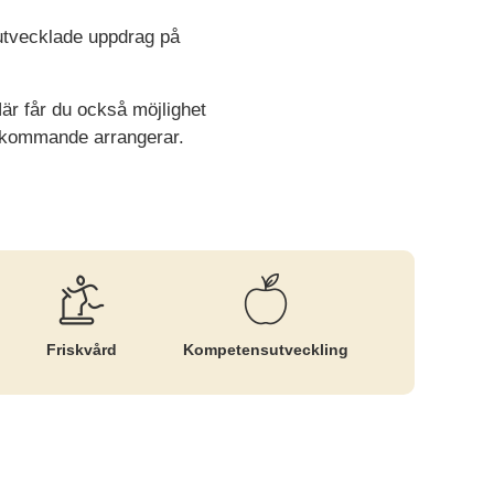
å utvecklade uppdrag på
är får du också möjlighet
terkommande arrangerar.
Friskvård
Kompetens­utveckling