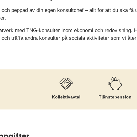
d och peppad av din egen konsultchef – allt för att du ska f
er.
 nätverk med TNG-konsulter inom ekonomi och redovisning. H
r och träffa andra konsulter på sociala aktiviteter som vi å
Kollektiv­avtal
Tjänste­pension
ppgifter