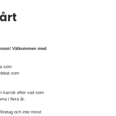
årt
sekonom! Välkommen med
bba som
jobbat som
n karriär efter vad som
ma i flera år.
företag och inte minst