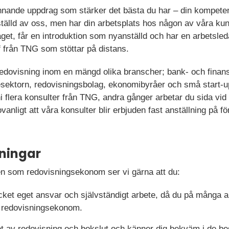
pännande uppdrag som stärker det bästa du har – din kompete
ställd av oss, men har din arbetsplats hos någon av våra kund
et, får en introduktion som nyanställd och har en arbetsled
f från TNG som stöttar på distans.
dovisning inom en mängd olika branscher; bank- och finans, 
cesektorn, redovisningsbolag, ekonomibyråer och små start-u
i flera konsulter från TNG, andra gånger arbetar du sida vi
vanligt att våra konsulter blir erbjuden fast anställning på f
ningar
llen som redovisningsekonom ser vi gärna att du:
ycket eget ansvar och självständigt arbete, då du på många
 redovisningsekonom.
et av redovisning och bokslut och känner dig bekväm i de be