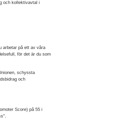
 och kollektivavtal i
 arbetar på ett av våra
elsefull, för det är du som
a Unionen, schyssta
årdsbidrag och
omoter Score) på 55 i
s".