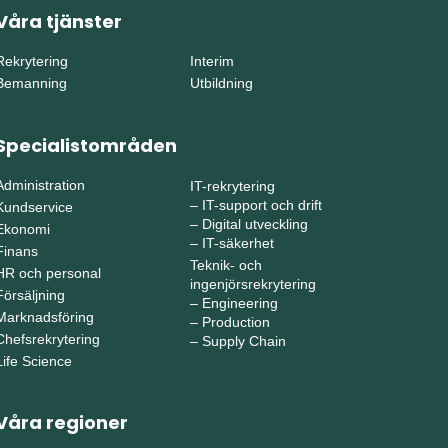
Våra tjänster
Rekrytering
Interim
Bemanning
Utbildning
Specialistområden
Administration
IT-rekrytering
–
IT-support och drift
Kundservice
–
Digital utveckling
Ekonomi
–
IT-säkerhet
Finans
Teknik- och
HR och personal
ingenjörsrekrytering
Försäljning
–
Engineering
Marknadsföring
–
Production
Chefsrekrytering
–
Supply Chain
Life Science
Våra regioner