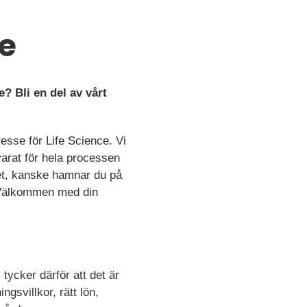
ce
? Bli en del av vårt
resse för Life Science. Vi
varat för hela processen
vet, kanske hamnar du på
g? Välkommen med din
tycker därför att det är
ngsvillkor, rätt lön,