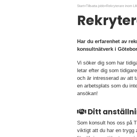
Start
»
Tillsatta jobb
»
Rekryterare inom Li
Rekryter
Har du erfarenhet av rek
konsultnätverk i Götebo
Vi söker dig som har tidig
letar efter dig som tidiga
och är intresserad av att
en arbetsplats som du inte
ansökan!
Ditt anställ
Som konsult hos oss på TNG
viktigt att du har en trygg