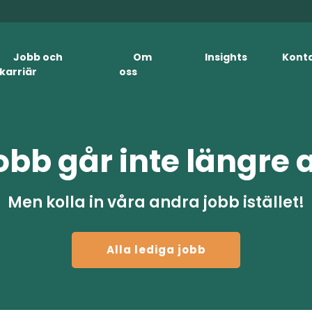
Jobb och
Om
Insights
Kont
karriär
oss
obb går inte längre 
Men kolla in våra andra jobb istället!
Alla lediga jobb