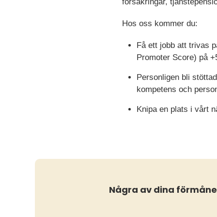
försäkringar, tjänstepens
Hos oss kommer du:
Få ett jobb att triva
Promoter Score) på +5
Personligen bli stötta
kompetens och person 
Knipa en plats i vårt
Några av dina förmåne