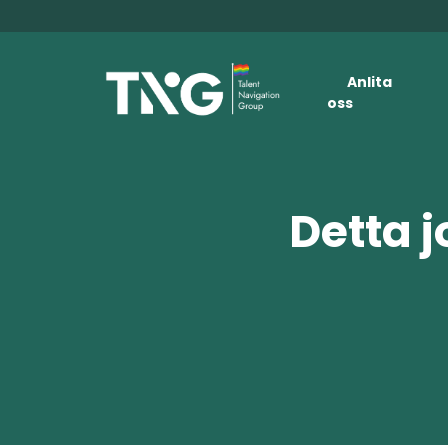
Anlita
oss
Detta j