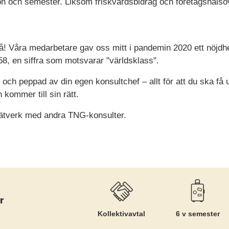
ion och semester. Liksom friskvårdsbidrag och företagshälso
s på! Våra medarbetare gav oss mitt i pandemin 2020 ett nöj
8, en siffra som motsvarar "världsklass".
d och peppad av din egen konsultchef – allt för att du ska få
kommer till sin rätt.
 nätverk med andra TNG-konsulter.
r
Kollektiv­avtal
6 v semester