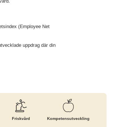
vård.
dhetsindex (Employee Net
 utvecklade uppdrag där din
Friskvård
Kompetens­utveckling