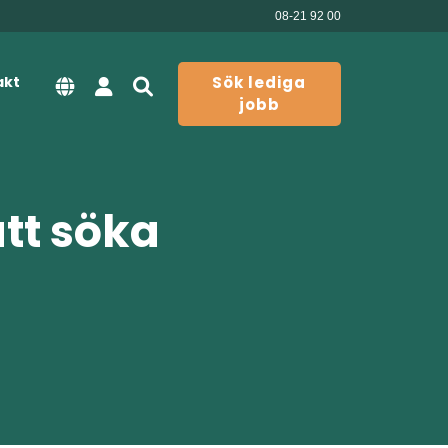
08-21 92 00
akt
Sök lediga
jobb
att söka