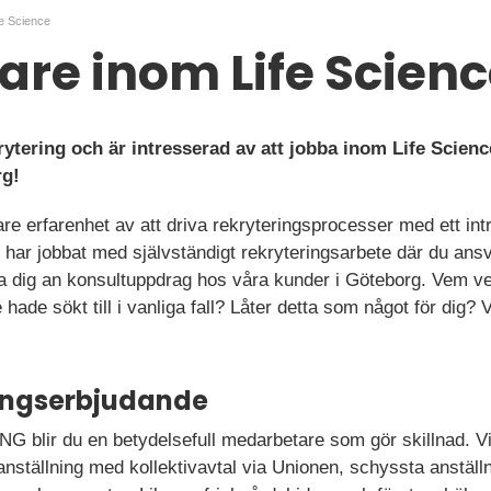
fe Science
are inom Life Scien
rytering och är intresserad av att jobba inom Life Science
rg!
are erfarenhet av att driva rekryteringsprocesser med ett int
re har jobbat med självständigt rekryteringsarbete där du ans
 ta dig an konsultuppdrag hos våra kunder i Göteborg. Vem 
 hade sökt till i vanliga fall? Låter detta som något för di
ningserbjudande
 blir du en betydelsefull medarbetare som gör skillnad. Vi 
 anställning med kollektivavtal via Unionen, schyssta anställni