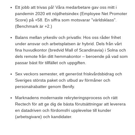
Ett jobb att trivas på! Våra medarbetare gav oss mitt i
pandemin 2020 ett nöjdhetsindex (Employee Net Promoter
Score) på +58. En siffra som motsvarar "världsklass".
(Benchmark är +2.)
Balans mellan yrkesliv och privatliv. Hos oss råder frihet
under ansvar och arbetsplatsen är hybrid. Dels från vårt
fina huvudkontor (bredvid Mall of Scandinavia) i Solna och
dels remote från ditt hemmakontor – beroende på vad som
passar bäst för tillfället och uppgiften.
Sex veckors semester, ett generöst friskvårdsbidrag och
Sveriges största paket och utbud av förmåner och
personalrabatter genom Benify.
Marknadens modernaste rekryteringsprocess och rätt
Rectech för att ge dig de bästa förutsättningar att leverera
en datadriven och fördomsfri upplevelse till kunder
(arbetsgivare) och kandidater.