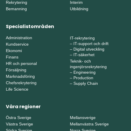
Rekrytering
Interim
Bemanning
Utbildning
Specialistområden
Administration
IT-rekrytering
–
IT-support och drift
Kundservice
–
Digital utveckling
Ekonomi
–
IT-säkerhet
Finans
Teknik- och
HR och personal
ingenjörsrekrytering
Försäljning
–
Engineering
Marknadsföring
–
Production
Chefsrekrytering
–
Supply Chain
Life Science
Våra regioner
Östra Sverige
Mellansverige
Västra Sverige
Mellanvästra Sverige
Södra Sverige
Norra Sverige