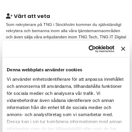
Värt att veta
Som rekryterare på TNG i Stockholm kommer du självständigt
rekrytera och bemanna inom alla våra tjänstemannaområden
och även sälja våra erbjudanden inom TNG Tech, TNG IT Digital
och TNG Lead.
Du får stort inflytande, då vi tror på learning by doing, och blir
direkt delaktig i det dagliga arbetet. Men vi lovar också att lära
dig allt vi kan om fördomsfri rekrytering och annat som är TNG-
specifikt.
Denna webbplats använder cookies
Vi använder enhetsidentifierare för att anpassa innehållet
Våra förväntningar
och annonserna till användarna, tillhandahålla funktioner
Troligtvis har du redan jobbat några år som rekryterare,
för sociala medier och analysera vår trafik. Vi
rekryteringskonsult, konsultchef alternativt inom HR eller som
vidarebefordrar även sådana identifierare och annan
chef. Men oavsett varifrån du kommer så behöver du här snabbt
information från din enhet till de sociala medier och
kunna driva dina rekryteringsprocesser självständigt.
annons- och analysföretag som vi samarbetar med.
Därför behöver du:
Dessa kan i sin tur kombinera informationen med annan
information som du har tillhandahållit eller som de har
Ha praktisk kunskap av att genomföra rekryterings- och/eller