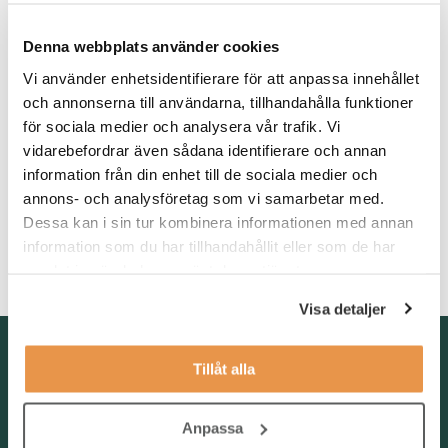
universitet eller yrkeshögskola. Vi ser att du har tidigare
erfarenhet från arbete inom service och har du erfarenhet av
Denna webbplats använder cookies
rekrytering så ser vi det som meriterande.
Vi använder enhetsidentifierare för att anpassa innehållet
Som person är du initiativtagande och lösningsorienterad.
och annonserna till användarna, tillhandahålla funktioner
Vidare är du serviceminded då du i rollen som
för sociala medier och analysera vår trafik. Vi
rekryteringsassistent utgör en stöttande funktion. Du förväntas
vidarebefordrar även sådana identifierare och annan
driva ditt eget arbete och bör därmed vara självgående och
information från din enhet till de sociala medier och
strukturerad. Företaget befinner sig på en tillväxtresa vilket kan
annons- och analysföretag som vi samarbetar med.
innebära snabba omprioriteringar i ditt arbete. Det är därför
Dessa kan i sin tur kombinera informationen med annan
viktigt att du är flexibel och kan prioritera och fatta egna beslut.
information som du har tillhandahållit eller som de har
Du är flytande i såväl svenska som engelska, i både tal och text.
samlat in när du har använt deras tjänster.
Visa detaljer
Kontakta oss
Tillåt alla
TNG Group AB
info@tng.se
Tel: 08-21 92 00
Anpassa