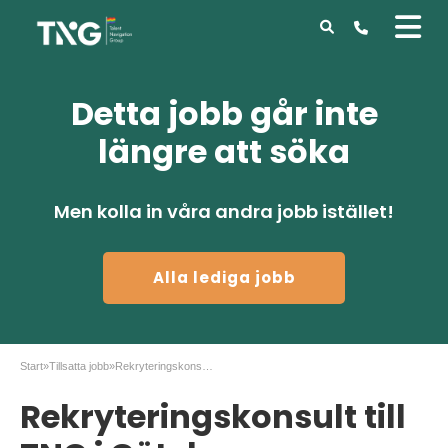
Detta jobb går inte
längre att söka
Men kolla in våra andra jobb istället!
Alla lediga jobb
Start
»
Tillsatta jobb
»
Rekryteringskonsult till TNG i Göteborg
Rekryteringskonsult till