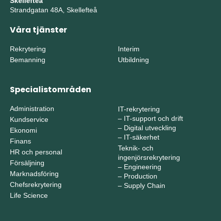
Skellefteå
Strandgatan 48A, Skellefteå
Våra tjänster
Rekrytering
Interim
Bemanning
Utbildning
Specialistområden
Administration
IT-rekrytering
–
IT-support och drift
Kundservice
–
Digital utveckling
Ekonomi
–
IT-säkerhet
Finans
Teknik- och
HR och personal
ingenjörsrekrytering
Försäljning
–
Engineering
Marknadsföring
–
Production
Chefsrekrytering
–
Supply Chain
Life Science