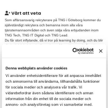
Värt att veta
Som affärsansvarig rekryterare på TNG i Göteborg kommer du
självständigt rekrytera och bemanna inom alla våra
tjänstemannaområden och även sälja våra erbjudanden inom
TNG Tech, TNG IT Digital och TNG Lead.
Du får stort inflytande, då vi tror på learning by doing, och du blir
direkt delaktig i det dagliga arbetet. Men vi lovar också att lära
dig allt vi kan om fördomsfri rekrytering och annat som är TNG-
specifikt.
Du arbetar tätt ihop i team med kundansvariga, konsultchefer
Denna webbplats använder cookies
och kandidatansvariga.
Vi använder enhetsidentifierare för att anpassa innehållet
och annonserna till användarna, tillhandahålla funktioner
Våra förväntningar
för sociala medier och analysera vår trafik. Vi
Troligtvis har du redan jobbat några år som rekryterare,
vidarebefordrar även sådana identifierare och annan
rekryteringskonsult eller konsultchef. Men oavsett varifrån du
information från din enhet till de sociala medier och
kommer så behöver du här snabbt kunna driva dina
annons- och analysföretag som vi samarbetar med.
rekryteringsprocesser självständigt.