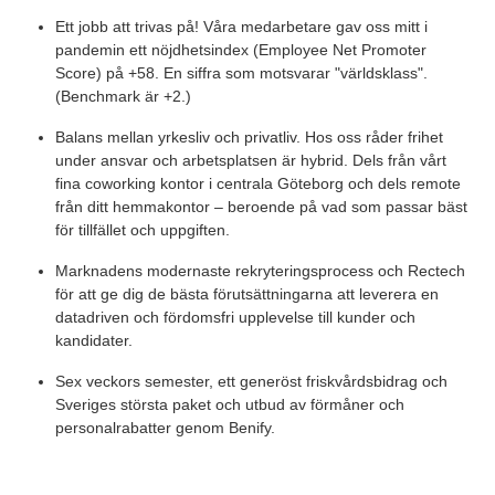
Ett jobb att trivas på! Våra medarbetare gav oss mitt i
pandemin ett nöjdhetsindex (Employee Net Promoter
Score) på +58. En siffra som motsvarar "världsklass".
(Benchmark är +2.)
Balans mellan yrkesliv och privatliv. Hos oss råder frihet
under ansvar och arbetsplatsen är hybrid. Dels från vårt
fina coworking kontor i centrala Göteborg och dels remote
från ditt hemmakontor – beroende på vad som passar bäst
för tillfället och uppgiften.
Marknadens modernaste rekryteringsprocess och Rectech
för att ge dig de bästa förutsättningarna att leverera en
datadriven och fördomsfri upplevelse till kunder och
kandidater.
Sex veckors semester, ett generöst friskvårdsbidrag och
Sveriges största paket och utbud av förmåner och
personalrabatter genom Benify.