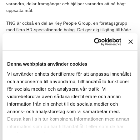
varandra, delar framgångar och hjälper varandra att nå högt
uppsatta mål.
TNG är också en del av Key People Group, en företagsgrupp
med flera HR-specialiserade bolag. Det ger dig tillgång till både
specialistkompetens och breda karriärvägar inom koncernen.
När du börjar hos oss får du:
En strukturerad introduktion och onboarding
Denna webbplats använder cookies
Vi använder enhetsidentifierare för att anpassa innehållet
Internutbildningar inom sälj, rekrytering och vår metodik
och annonserna till användarna, tillhandahålla funktioner
Delta i vår nationella introduktion och lära känna hela TNG-
för sociala medier och analysera vår trafik. Vi
nätverket
vidarebefordrar även sådana identifierare och annan
information från din enhet till de sociala medier och
Våra förväntningar
annons- och analysföretag som vi samarbetar med.
Dessa kan i sin tur kombinera informationen med annan
Vi lägger stor vikt vid dina personliga egenskaper, men för att
information som du har tillhandahållit eller som de har
trivas och vara aktuell för rollen ser vi att du har:
samlat in när du har använt deras tjänster.