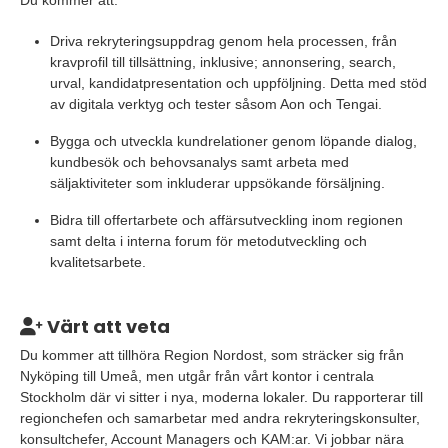
Du kommer att:
Driva rekryteringsuppdrag genom hela processen, från
kravprofil till tillsättning, inklusive; annonsering, search,
urval, kandidatpresentation och uppföljning. Detta med stöd
av digitala verktyg och tester såsom Aon och Tengai.
Bygga och utveckla kundrelationer genom löpande dialog,
kundbesök och behovsanalys samt arbeta med
säljaktiviteter som inkluderar uppsökande försäljning.
Bidra till offertarbete och affärsutveckling inom regionen
samt delta i interna forum för metodutveckling och
kvalitetsarbete.
Värt att veta
Du kommer att tillhöra Region Nordost, som sträcker sig från
Nyköping till Umeå, men utgår från vårt kontor i centrala
Stockholm där vi sitter i nya, moderna lokaler. Du rapporterar till
regionchefen och samarbetar med andra rekryteringskonsulter,
konsultchefer, Account Managers och KAM:ar. Vi jobbar nära