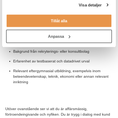
Dokumenterad erfarenhet av rekrytering, gärna inom
Visa detaljer
teknik/industri och därför har förståelse för tekniska roller
såsom ingenjörer, specialister och/eller tekniska chefer
Tillåt alla
En tydlig kommersiell ådra – van att skapa affär, bygga
relationer och ta initiativ
Förmåga och vilja att träffa kunder på plats, inklusive
Anpassa
industrimiljöer
Bakgrund från rekryterings- eller konsultbolag
Erfarenhet av testbaserat och datadrivet urval
Relevant eftergymnasial utbildning, exempelvis inom
beteendevetenskap, teknik, ekonomi eller annan relevant
inriktning
Utöver ovanstående ser vi att du är affärsmässig,
förtroendeingivande och nyfiken. Du är trygg i dialog med kund