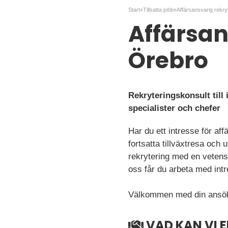
Start
»
Tillsatta jobb
»
Affärsan
Örebro
Rekryteringskonsult till
specialister och chefer
Har du ett intresse för af
fortsatta tillväxtresa och
rekrytering med en vetens
oss får du arbeta med intr
Välkommen med din ansö
VAD KAN VI 