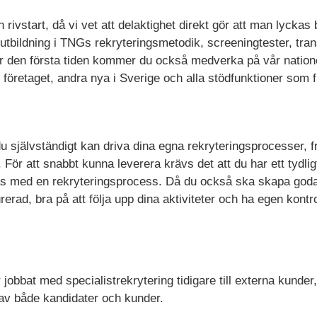
 rivstart, då vi vet att delaktighet direkt gör att man lyckas bät
 utbildning i TNGs rekryteringsmetodik, screeningtester, tr
r den första tiden kommer du också medverka på vår nationel
företaget, andra nya i Sverige och alla stödfunktioner som fi
 du självständigt kan driva dina egna rekryteringsprocesser, 
g. För att snabbt kunna leverera krävs det att du har ett tydl
kas med en rekryteringsprocess. Då du också ska skapa goda 
urerad, bra på att följa upp dina aktiviteter och ha egen kontro
 jobbat med specialistrekrytering tidigare till externa kunder,
 av både kandidater och kunder.