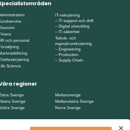
Specialistområden
Administration
IT-rekrytering
–
IT-support och drift
Kundservice
–
Digital utveckling
Ekonomi
–
IT-säkerhet
Finans
Teknik- och
HR och personal
ingenjörsrekrytering
Försäljning
–
Engineering
Marknadsföring
–
Production
Chefsrekrytering
–
Supply Chain
Life Science
Våra regioner
Östra Sverige
Mellansverige
Västra Sverige
Mellanvästra Sverige
Södra Sverige
Norra Sverige