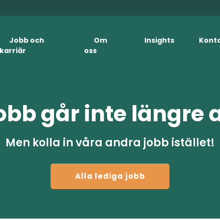
Jobb och
Om
Insights
Kont
karriär
oss
obb går inte längre 
Men kolla in våra andra jobb istället!
Alla lediga jobb