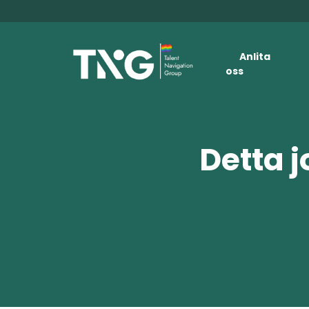
Anlita
oss
Detta j