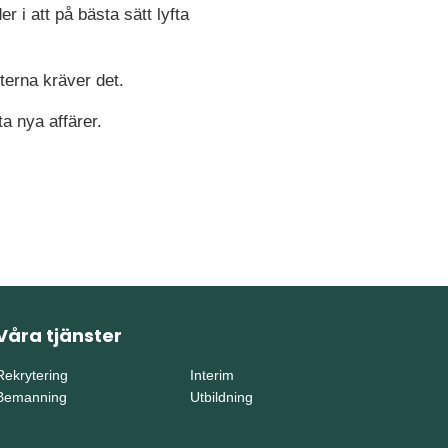
 i att på bästa sätt lyfta
terna kräver det.
ta nya affärer.
Våra tjänster
Rekrytering
Interim
Bemanning
Utbildning