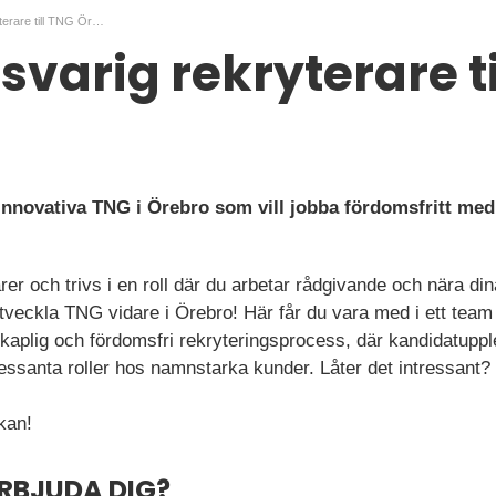
Affärsansvarig rekryterare till TNG Örebro
svarig rekryterare ti
 innovativa TNG i Örebro som vill jobba fördomsfritt med
färer och trivs i en roll där du arbetar rådgivande och nära d
 utveckla TNG vidare i Örebro! Här får du vara med i ett team
kaplig och fördomsfri rekryteringsprocess, där kandidatuppl
essanta roller hos namnstarka kunder. Låter det intressant?
kan!
ERBJUDA DIG?