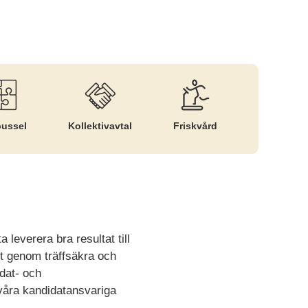
pussel
Kollektiv­avtal
Friskvård
leverera bra resultat till
t genom träffsäkra och
dat- och
 våra kandidatansvariga