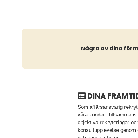
Några av dina för
DINA FRAMTI
Som affärsansvarig rekryte
våra kunder. Tillsammans 
objektiva rekryteringar o
konsultupplevelse genom d
och konsultchefer.