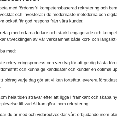
beta med fördomsfri kompetensbaserad rekrytering och bem
 utvecklat och investerat i de modernaste metoderna och digita
som också får god respons från våra kunder.
 företag med erfarna ledare och starkt engagerade och komp
kar utvecklingen av vår verksamhet både kort- och långsikti
bba med:
 rekryteringsprocess och verktyg för att ge dig bästa förut
domsfritt och kunna ge kandidater och kunder en optimal up
tt bidrag varje dag gör att vi kan fortsätta leverera förstklass
.
som hela tiden strävar efter att ligga i framkant och skapa nya
plevelse till vad AI kan göra inom rekrytering.
 där du är med och vidareutvecklar vårt erbjudande inom bla