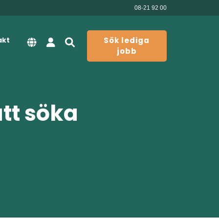
08-21 92 00
akt
Sök lediga
jobb
att söka