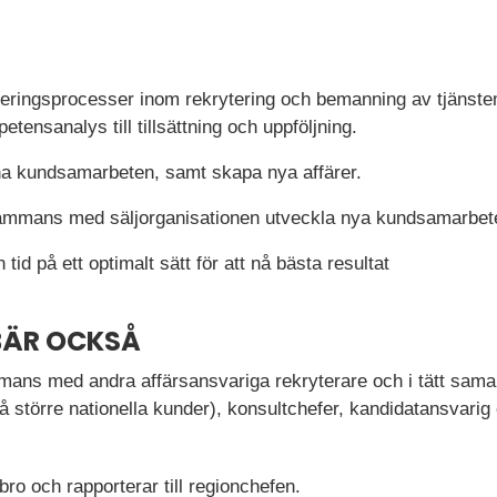
teringsprocesser inom rekrytering och bemanning av tjänstem
etensanalys till tillsättning och uppföljning.
na kundsamarbeten, samt skapa nya affärer.
lsammans med säljorganisationen utveckla nya kundsamarbet
 tid på ett optimalt sätt för att nå bästa resultat
BÄR OCKSÅ
mans med andra affärsansvariga rekryterare och i tätt sama
större nationella kunder), konsultchefer, kandidatansvarig 
ebro och rapporterar till regionchefen.