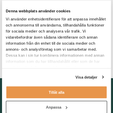
Våra förväntningar
Denna webbplats använder cookies
Du har en relevant utbildning, gärna inom el/tele och/eller IT.
Vidare har du ett tekniskt intresse och förståelse för elektriska
Vi använder enhetsidentifierare för att anpassa innehållet
kopplingar och kopplingsscheman. Det är meriterande om du
och annonserna till användarna, tillhandahålla funktioner
har vana från att felsöka med multimeter samt nätverkskunskap.
för sociala medier och analysera vår trafik. Vi
Då du kommer att ha både svenska och internationella
vidarebefordrar även sådana identifierare och annan
kontakter behöver du behärska både svenska och engelska i tal
information från din enhet till de sociala medier och
och skrift. Eftersom rollen innebär resande med tjänstebil krävs
annons- och analysföretag som vi samarbetar med.
det också att du har körkort.
Dessa kan i sin tur kombinera informationen med annan
För att trivas i rollen är du en prestigelös, engagerad,
information som du har tillhandahållit eller som de har
problemlösare som drivs av att ge den bästa tänkbara servicen.
samlat in när du har använt deras tjänster.
Visa detaljer
Kontakta oss
Tillåt alla
TNG Group AB
info@tng.se
Tel: 08-21 92 00
Anpassa