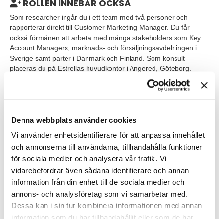
ROLLEN INNEBÄR OCKSÅ
Som researcher ingår du i ett team med två personer och
rapporterar direkt till Customer Marketing Manager. Du får
också förmånen att arbeta med många stakeholders som Key
Account Managers, marknads- och försäljningsavdelningen i
Sverige samt parter i Danmark och Finland. Som konsult
placeras du på Estrellas huvudkontor i Angered, Göteborg.
Tjänsten är ett konsultuppdrag på heltid och under 9 månader.
Du blir anställd av TNG och arbetar som konsult hos Estrella. Du
kommer att ersätta en medarbetare under en föräldraledighet
vilket innebär att uppdraget troligtvis blir förlängt. Uppdraget
Denna webbplats använder cookies
förväntas starta 1 november och vi kommer därför genomföra
Vi använder enhetsidentifierare för att anpassa innehållet
intervjuer löpande.
och annonserna till användarna, tillhandahålla funktioner
för sociala medier och analysera vår trafik. Vi
VEM ÄR DU?
vidarebefordrar även sådana identifierare och annan
Den researcher vi söker bör ha erfarenhet från consumer
information från din enhet till de sociala medier och
research och ett par års arbetslivserfarenhet av liknande
annons- och analysföretag som vi samarbetar med.
arbetsuppgifter. Vi ser gärna att du har en relevant utbildning
Dessa kan i sin tur kombinera informationen med annan
och kanske jobbar du idag inom FMCG branschen (svensk
information som du har tillhandahållit eller som de har