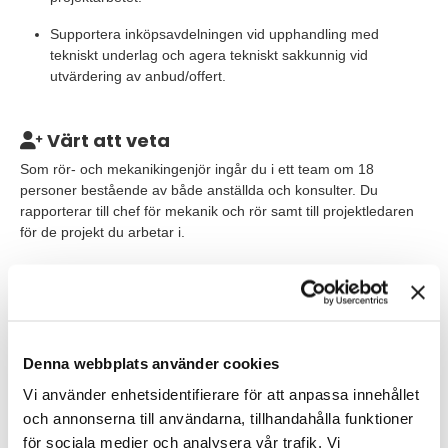
Supportera inköpsavdelningen vid upphandling med
tekniskt underlag och agera tekniskt sakkunnig vid
utvärdering av anbud/offert.
Värt att veta
Som rör- och mekanikingenjör ingår du i ett team om 18
personer bestående av både anställda och konsulter. Du
rapporterar till chef för mekanik och rör samt till projektledaren
för de projekt du arbetar i.
Tjänsten är placerad i Perstorp och uppdrag på andra siter,
både nationellt och internationellt, förekommer som en naturlig
del i arbetet. Möjlighet till hemarbete finns.
Denna webbplats använder cookies
Våra förväntningar
Vi använder enhetsidentifierare för att anpassa innehållet
Vi söker dig som har:
och annonserna till användarna, tillhandahålla funktioner
Erfarenhet inom rörkonstruktion och/eller
för sociala medier och analysera vår trafik. Vi