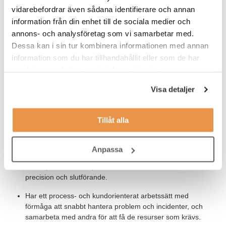
mekanikkonstruktion.
vidarebefordrar även sådana identifierare och annan
information från din enhet till de sociala medier och
Högskole- eller universitetsexamen med relevant inriktning
annons- och analysföretag som vi samarbetar med.
eller motsvarande kunskaper.
Dessa kan i sin tur kombinera informationen med annan
Goda kunskaper i engelska och svenska då vi
information som du har tillhandahållit eller som de har
kommunicerar muntligt och skriftligt med både interna och
samlat in när du har använt deras tjänster.
externa partners.
Visa detaljer
För att trivas i rollen ser vi gärna att du:
Tillåt alla
Har god förmåga att kommunicera och interagera med
personer både inom och utanför organisationen.
Anpassa
Arbetar på ett strukturerat och noggrant sätt med hänsyn till
alla aspekter i arbetsprocessen för att säkerställa kvalitet,
precision och slutförande.
Har ett process- och kundorienterat arbetssätt med
förmåga att snabbt hantera problem och incidenter, och
samarbeta med andra för att få de resurser som krävs.