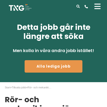
Detta jobb går inte
längre att söka
Men kolla in våra andra jobb istället!
Alla lediga jobb
Start
»
Tillsatta jobb
»
Rör- och mekanikingenjör Perstorp AB i Perstorp
Rör- och