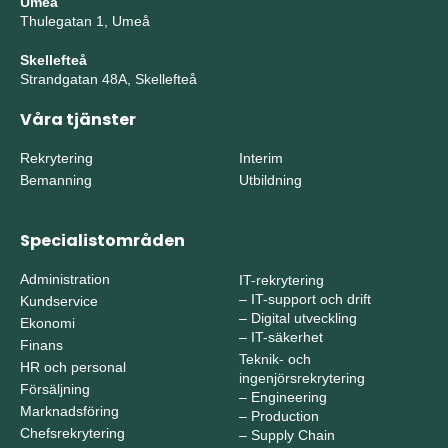
Umeå
Thulegatan 1, Umeå
Skellefteå
Strandgatan 48A, Skellefteå
Våra tjänster
Rekrytering
Interim
Bemanning
Utbildning
Specialistområden
Administration
IT-rekrytering
–
IT-support och drift
Kundservice
–
Digital utveckling
Ekonomi
–
IT-säkerhet
Finans
Teknik- och
HR och personal
ingenjörsrekrytering
Försäljning
–
Engineering
Marknadsföring
–
Production
Chefsrekrytering
–
Supply Chain