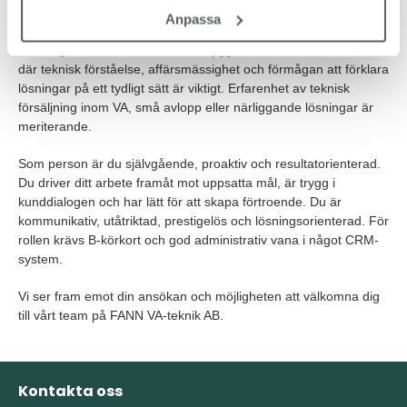
med kunder, återförsäljare, grossister eller entreprenörer.
Anpassa
Du har yrkeserfarenhet från VA, bygg eller VVS och trivs i en roll
där teknisk förståelse, affärsmässighet och förmågan att förklara
lösningar på ett tydligt sätt är viktigt. Erfarenhet av teknisk
försäljning inom VA, små avlopp eller närliggande lösningar är
meriterande.
Som person är du självgående, proaktiv och resultatorienterad.
Du driver ditt arbete framåt mot uppsatta mål, är trygg i
kunddialogen och har lätt för att skapa förtroende. Du är
kommunikativ, utåtriktad, prestigelös och lösningsorienterad.
För
rollen krävs B-körkort och god administrativ vana i något CRM-
system.
Vi ser fram emot din ansökan och möjligheten att välkomna dig
till vårt team på FANN VA-teknik AB.
Kontakta oss