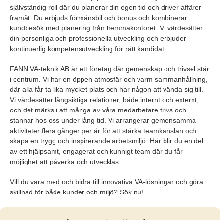
självständig roll där du planerar din egen tid och driver affärer
framåt. Du erbjuds förmånsbil och bonus och kombinerar
kundbesök med planering från hemmakontoret. Vi värdesätter
din personliga och professionella utveckling och erbjuder
kontinuerlig kompetensutveckling för rätt kandidat.
FANN VA-teknik AB är ett företag där gemenskap och trivsel står
i centrum. Vi har en öppen atmosfär och varm sammanhållning,
där alla får ta lika mycket plats och har någon att vända sig till.
Vi värdesätter långsiktiga relationer, både internt och externt,
och det märks i att många av våra medarbetare trivs och
stannar hos oss under lång tid. Vi arrangerar gemensamma
aktiviteter flera gånger per år för att stärka teamkänslan och
skapa en trygg och inspirerande arbetsmiljö. Här blir du en del
av ett hjälpsamt, engagerat och kunnigt team där du får
möjlighet att påverka och utvecklas.
Vill du vara med och bidra till innovativa VA-lösningar och göra
skillnad för både kunder och miljö? Sök nu!