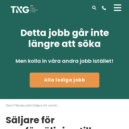
Detta jobb går inte
längre att söka
Men kolla in våra andra jobb istället!
Alla lediga jobb
Start
»
Tillsatta jobb
»
Säljare för merförsäljning till Pabliq i Stockholm
Säljare för