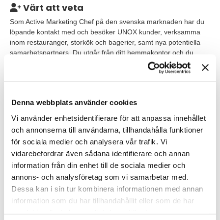
Värt att veta
Som Active Marketing Chef på den svenska marknaden har du
löpande kontakt med och besöker UNOX kunder, verksamma
inom restauranger, storkök och bagerier, samt nya potentiella
samarbetspartners. Du utgår från ditt hemmakontor och du
ingår i ett det svenska teamet samt rapporterar till vår
Country Manager. I tjänsten har du tillgång till en Mercedesbuss,
ett rullande showroom, utöver det showroom och kontor som du
ibland besöker på det svenska huvudkontoret i Kista Bright,
Denna webbplats använder cookies
Stockholm.
Vi använder enhetsidentifierare för att anpassa innehållet
Lämplig bostadsort finns i Göteborg med omnejd.
och annonserna till användarna, tillhandahålla funktioner
för sociala medier och analysera vår trafik. Vi
Våra förväntningar
vidarebefordrar även sådana identifierare och annan
information från din enhet till de sociala medier och
För att trivas och lyckas i rollen har du erfarenhet från
restaurang, storkök eller bageri och gärna ett stort intresse för
annons- och analysföretag som vi samarbetar med.
matlagning. Erfarenhet från säljande roller är meriterande. Du
Dessa kan i sin tur kombinera informationen med annan
behöver behärska svenska flytande både i tal och skrift och vi
information som du har tillhandahållit eller som de har
vill även att din engelska är på en god nivå. Du behöver ha
samlat in när du har använt deras tjänster.
datorvana, körkort och genuint gilla att resa mycket i tjänsten.