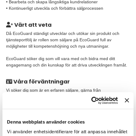
• Bearbeta och skapa långsiktiga kundrelationer
• Kontinuerligt utveckla och förbättra säljprocessen
Värt att veta
Då EcoGuard ständigt utvecklar och utökar sin produkt och
tjänsteportfölj är rollen som säljare på EcoGuard full av
möjligheter till kompetenshöjning och nya utmaningar.
EcoGuard söker dig som vill vara med och bidra med ditt
engagemang och din kunskap för att driva utvecklingen framåt.
Våra förväntningar
Vi söker dig som är en erfaren säljare, gärna från
produktförsäljning och B2B. Då EcoGuard erbjuder
kundanpassade lösningar behöver du en grundläggande teknisk
kunskap. Du är kommunikativ och har goda kunskaper i
svenska, både i tal och skrift. Du är van användare av Excel och
Denna webbplats använder cookies
CRM-system.
Vi använder enhetsidentifierare för att anpassa innehållet