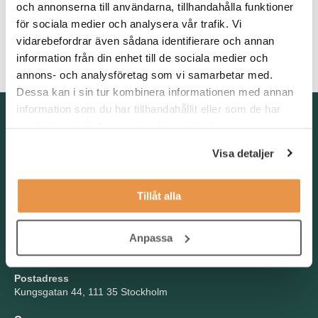
och annonserna till användarna, tillhandahålla funktioner
Du är en uthållig relationsbyggare och lyhörd för dina kunders
för sociala medier och analysera vår trafik. Vi
behov. Som person är du ansvarstagande och har ett
vidarebefordrar även sådana identifierare och annan
systematiskt arbetssätt. Vidare så är du resultatorienterad och
drivs av alla delarna i säljprocessen.
information från din enhet till de sociala medier och
annons- och analysföretag som vi samarbetar med.
Dessa kan i sin tur kombinera informationen med annan
information som du har tillhandahållit eller som de har
Kontakta oss
samlat in när du har använt deras tjänster.
TNG Group AB
Visa detaljer
info@tng.se
Tel: 08-21 92 00
Tillåt alla
Boka möte
Välj dag och tid!
Besöksadress
Anpassa
Kungsgatan 44, Stockholm
Postadress
Kungsgatan 44, 111 35 Stockholm