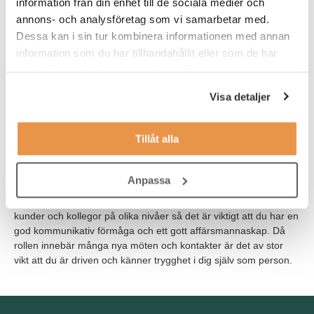
information från din enhet till de sociala medier och
förståelse. Meriterande är en bakgrund från teknisk
annons- och analysföretag som vi samarbetar med.
projektförsäljning och tidigare dialog med konsulter och
Dessa kan i sin tur kombinera informationen med annan
ingenjörer inom bygg anläggning eller utemiljö, detta är dock
information som du har tillhandahållit eller som de har
inget krav.
samlat in när du har använt deras tjänster.
Du gillar att skapa relationer, har god kommersiell förståelse och
Visa detaljer
förmåga att arbeta i en teamuppsättning samt arbeta
självständigt på egen hand. Du har goda kunskaper i MS Office
och erfarenhet av CRM/ERP system samt uttrycker dig väl på
Tillåt alla
svenska och engelska i både tal och skrift.
Som person behöver du vara social och strukturerad då du
Anpassa
självständigt bedriver dina projekt och din bearbetning av
konsulter. Du kommer i tjänsten att vara i kontakt med många
kunder och kollegor på olika nivåer så det är viktigt att du har en
god kommunikativ förmåga och ett gott affärsmannaskap. Då
rollen innebär många nya möten och kontakter är det av stor
vikt att du är driven och känner trygghet i dig själv som person.