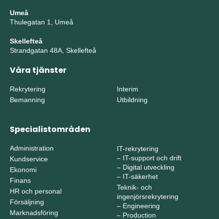
Umeå
Thulegatan 1, Umeå
Skellefteå
Strandgatan 48A, Skellefteå
Våra tjänster
Rekrytering
Interim
Bemanning
Utbildning
Specialistområden
Administration
IT-rekrytering
–
IT-support och drift
Kundservice
–
Digital utveckling
Ekonomi
–
IT-säkerhet
Finans
Teknik- och
HR och personal
ingenjörsrekrytering
Försäljning
–
Engineering
Marknadsföring
–
Production