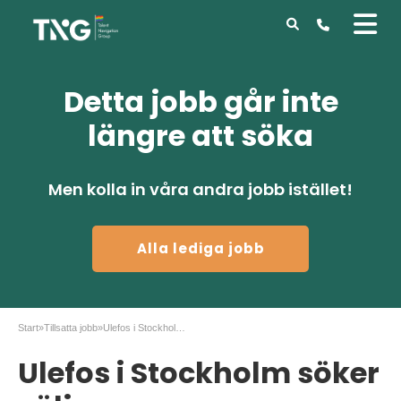
Detta jobb går inte
längre att söka
Men kolla in våra andra jobb istället!
Alla lediga jobb
Start
»
Tillsatta jobb
»
Ulefos i Stockholm söker säljare
Ulefos i Stockholm söker