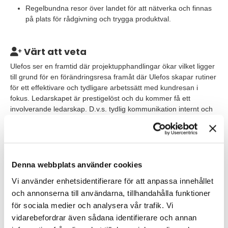
Regelbundna resor över landet för att nätverka och finnas
på plats för rådgivning och trygga produktval.
Värt att veta
Ulefos ser en framtid där projektupphandlingar ökar vilket ligger
till grund för en förändringsresa framåt där Ulefos skapar rutiner
för ett effektivare och tydligare arbetssätt med kundresan i
fokus. Ledarskapet är prestigelöst och du kommer få ett
involverande ledarskap. D.v.s. tydlig kommunikation internt och
delaktighet i utformning samt ett stort eget medarbetaransvar.
Till din hjälp i rollen har du övriga medarbetare som en operativ
VD, försäljningschef och 6 distriktsansvariga säljare och 2
innesäljare. Samarbete kommer att ske med distriktssäljare som
Denna webbplats använder cookies
verkar i hela landet. Du utgår från ditt hemmakontor och
Vi använder enhetsidentifierare för att anpassa innehållet
huvudkontoret ligger i Göteborg.
och annonserna till användarna, tillhandahålla funktioner
för sociala medier och analysera vår trafik. Vi
Våra förväntningar
vidarebefordrar även sådana identifierare och annan
Vi söker dig som har erfarenhet av försäljning och en teknisk