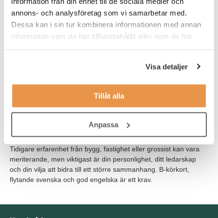
information från din enhet till de sociala medier och
funktioner, men personalansvar ligger enbart på utesäljarna.
annons- och analysföretag som vi samarbetar med.
Arbetet bedrivs huvudsakligen på plats, med ett starkt fokus på
Dessa kan i sin tur kombinera informationen med annan
närvaro och samverkan.
information som du har tillhandahållit eller som de har
samlat in när du har använt deras tjänster.
Våra förväntningar
Visa detaljer
Vi söker dig som har erfarenhet av att leda säljteam, gärna inom
teknisk B2B-försäljning eller närliggande bransch. Du är trygg,
coachande och har ett affärsdrivet förhållningssätt. Du trivs i en
Tillåt alla
kultur som präglas av samarbete och ansvarstagande, och har
förmåga att skapa tillit och engagemang i gruppen. Du är van att
leda i förändring, bygga förtroende och arbeta strukturerat med
Anpassa
tydliga mål. Du ser intern samverkan som en naturlig del i att
lyckas och har lätt för att samarbeta med olika funktioner.
Tidigare erfarenhet från bygg, fastighet eller grossist kan vara
meriterande, men viktigast är din personlighet, ditt ledarskap
och din vilja att bidra till ett större sammanhang. B-körkort,
flytande svenska och god engelska är ett krav.