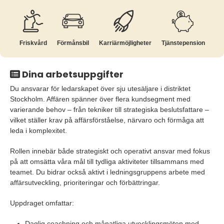
Friskvård
Förmånsbil
Karriär­möjligheter
Tjänste­pension
Dina arbetsuppgifter
Du ansvarar för ledarskapet över sju utesäljare i distriktet
Stockholm. Affären spänner över flera kundsegment med
varierande behov – från tekniker till strategiska beslutsfattare –
vilket ställer krav på affärsförståelse, närvaro och förmåga att
leda i komplexitet.
Rollen innebär både strategiskt och operativt ansvar med fokus
på att omsätta våra mål till tydliga aktiviteter tillsammans med
teamet. Du bidrar också aktivt i ledningsgruppens arbete med
affärsutveckling, prioriteringar och förbättringar.
Uppdraget omfattar:
Daglig coachning och månatliga utvecklingsmöten med