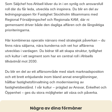
Som Säljchef hos Ahlsell kliver du in i en synlig och ansvarsfull
roll där du får leda, utveckla och inspirera. Du blir en del av
ledningsgruppen för Fastighet Stockholm tillsammans med
Regional Försäljningschef och Regionala KAM, där ni
gemensamt driver både den dagliga affären och de långsiktiga
prioriteringarna.
Här kombineras operativ närvaro med strategisk påverkan – du
finns nära säljarna, nära kunderna och vet hur affärerna
utvecklas i vardagen. Du bidrar till att skapa struktur, tydlighet
och kultur i ett segment som har en central roll i Ahlsells
tillväxtmål mot 2030.
Du blir en del av ett affärsområde med stark marknadsposition
och ett brett erbjudande inom bland annat energilösningar,
hållbar fastighetsförvaltning och modernisering av
fastighetsbestånd. I vår kultur – präglad av Ansvar, Enkelhet och
Öppenhet – ges du stora möjligheter att växa och påverka.
Några av dina förmåner