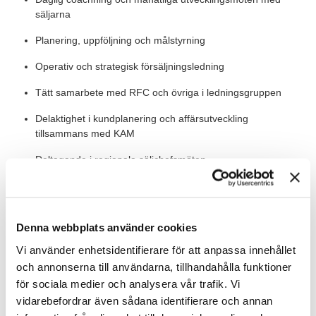
säljarna
Planering, uppföljning och målstyrning
Operativ och strategisk försäljningsledning
Tätt samarbete med RFC och övriga i ledningsgruppen
Delaktighet i kundplanering och affärsutveckling
tillsammans med KAM
Deltagande i regionala säljchefsmöten
Rekrytering och lönesättning inom teamet
Denna webbplats använder cookies
Värt att veta
Vi använder enhetsidentifierare för att anpassa innehållet
Tjänsten är placerad i Stockholm och omfattar resor inom
distriktet. Organisationen består av sju utesäljare (som du
och annonserna till användarna, tillhandahålla funktioner
leder), tre KAM och två innesäljare. Du rapporterar till Regional
för sociala medier och analysera vår trafik. Vi
Försäljningschef och ingår i ledningsgruppen för Fastighet
vidarebefordrar även sådana identifierare och annan
Stockholm. Rollen innebär nära samarbete med kollegor i olika