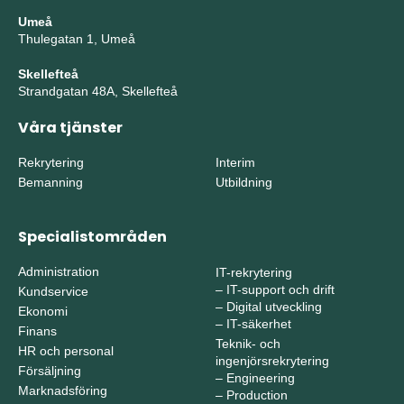
Umeå
Thulegatan 1, Umeå
Skellefteå
Strandgatan 48A, Skellefteå
Våra tjänster
Rekrytering
Interim
Bemanning
Utbildning
Specialistområden
Administration
IT-rekrytering
–
IT-support och drift
Kundservice
–
Digital utveckling
Ekonomi
–
IT-säkerhet
Finans
Teknik- och
HR och personal
ingenjörsrekrytering
Försäljning
–
Engineering
Marknadsföring
–
Production