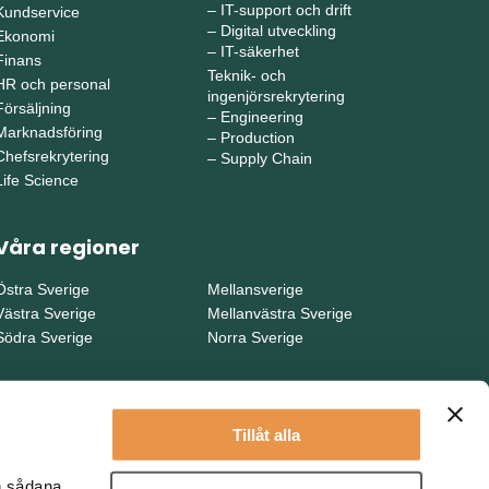
–
IT-support och drift
Kundservice
–
Digital utveckling
Ekonomi
–
IT-säkerhet
Finans
Teknik- och
HR och personal
ingenjörsrekrytering
Försäljning
–
Engineering
Marknadsföring
–
Production
Chefsrekrytering
–
Supply Chain
Life Science
Våra regioner
Östra Sverige
Mellansverige
Västra Sverige
Mellanvästra Sverige
Södra Sverige
Norra Sverige
Tillåt alla
en sådana