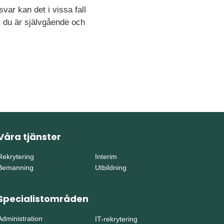
var kan det i vissa fall
tt du är självgående och
Våra tjänster
Rekrytering
Interim
Bemanning
Utbildning
Specialistområden
Administration
IT-rekrytering