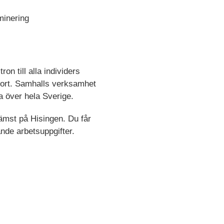
iminering
on till alla individers
stort. Samhalls verksamhet
da över hela Sverige.
rämst på Hisingen. Du får
ande arbetsuppgifter.