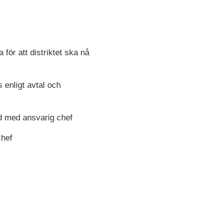
ör att distriktet ska nå
 enligt avtal och
åd med ansvarig chef
chef