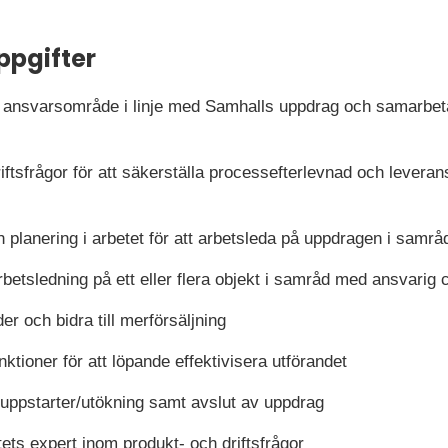
ppgifter
t ansvarsområde i linje med Samhalls uppdrag och samarbeta f
iftsfrågor för att säkerställa processefterlevnad och leverans
 planering i arbetet för att arbetsleda på uppdragen i samr
rbetsledning på ett eller flera objekt i samråd med ansvarig 
er och bidra till merförsäljning
ioner för att löpande effektivisera utförandet
 uppstarter/utökning samt avslut av uppdrag
tets expert inom produkt- och driftsfrågor