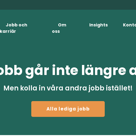
Jobb och
Om
Insights
Kont
karriär
oss
obb går inte längre 
Men kolla in våra andra jobb istället!
Alla lediga jobb