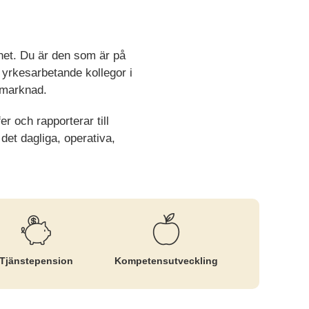
mhet. Du är den som är på
a yrkesarbetande kollegor i
tsmarknad.
r och rapporterar till
det dagliga, operativa,
Tjänste­pension
Kompetens­utveckling