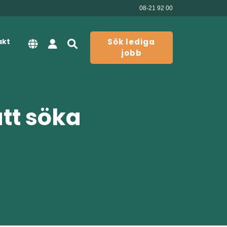
08-21 92 00
akt
Sök lediga
jobb
att söka