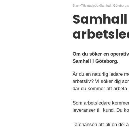
Start
»
Tillsatta jobb
»
Samhall i Göteborg 
Samhall 
arbetsle
Om du söker en operativ 
Samhall i Göteborg.
Är du en naturlig ledare m
arbetsliv? Vi söker dig so
där du kommer att arbeta m
Som arbetsledare kommer du
leveranser till kund. Du k
Ta chansen att bli en del 