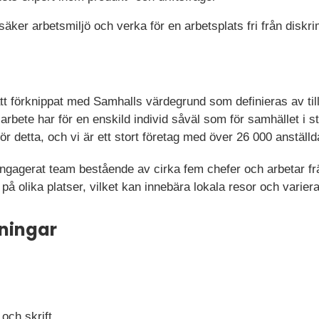
 säker arbetsmiljö och verka för en arbetsplats fri från diskr
tt förknippat med Samhalls värdegrund som definieras av tilltr
arbete har för en enskild individ såväl som för samhället i 
för detta, och vi är ett stort företag med över 26 000 anställ
t engagerat team bestående av cirka fem chefer och arbetar f
 på olika platser, vilket kan innebära lokala resor och varier
ningar
 och skrift