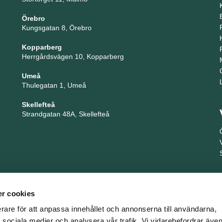
Örebro
Kungsgatan 8, Örebro
Kopparberg
Herrgårdsvägen 10, Kopparberg
Umeå
Thulegatan 1, Umeå
Skellefteå
Strandgatan 48A, Skellefteå
r cookies
erare för att anpassa innehållet och annonserna till användarna,
ör sociala medier och analysera vår trafik. Vi vidarebefordrar äv