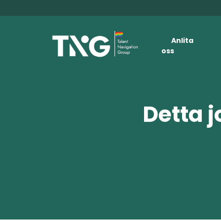
Anlita
oss
Detta j