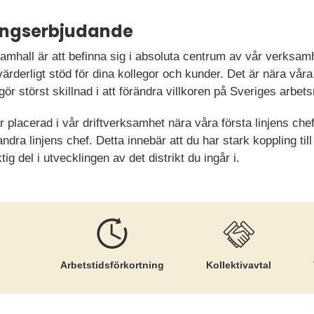
ningserbjudande
Samhall är att befinna sig i absoluta centrum av vår verksa
ovärderligt stöd för dina kollegor och kunder. Det är nära vår
r störst skillnad i att förändra villkoren på Sveriges arbe
 placerad i vår driftverksamhet nära våra första linjens chefe
ra linjens chef. Detta innebär att du har stark koppling till 
ig del i utvecklingen av det distrikt du ingår i.
Arbetstids­förkortning
Kollektiv­avtal