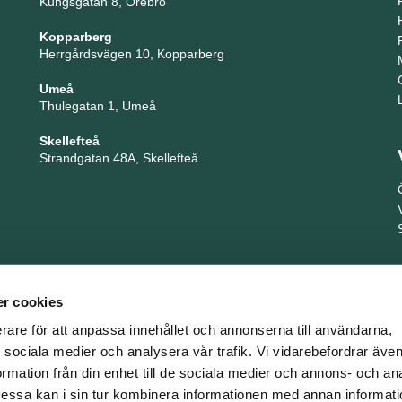
Kungsgatan 8, Örebro
Kopparberg
Herrgårdsvägen 10, Kopparberg
Umeå
Thulegatan 1, Umeå
Skellefteå
Strandgatan 48A, Skellefteå
r cookies
erare för att anpassa innehållet och annonserna till användarna,
ör sociala medier och analysera vår trafik. Vi vidarebefordrar äv
ormation från din enhet till de sociala medier och annons- och an
TNG är en del i företagsgruppen Key People Group
ssa kan i sin tur kombinera informationen med annan informat