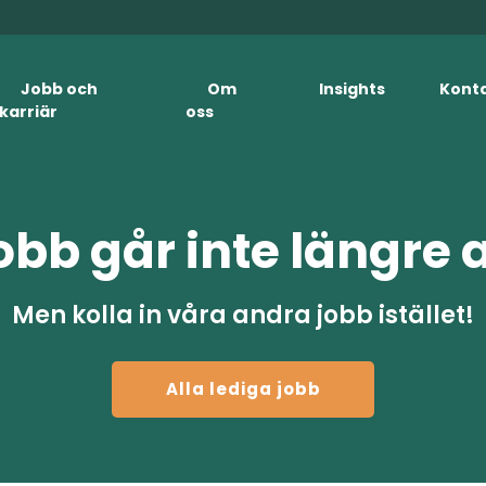
Jobb och
Om
Insights
Kont
karriär
oss
obb går inte längre 
Men kolla in våra andra jobb istället!
Alla lediga jobb