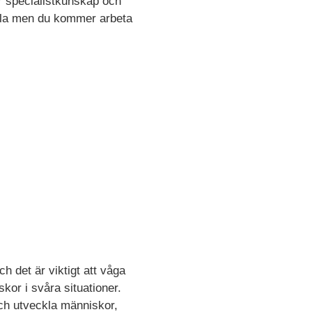
r specialistkunskap och
valla men du kommer arbeta
h det är viktigt att våga
skor i svåra situationer.
och utveckla människor,