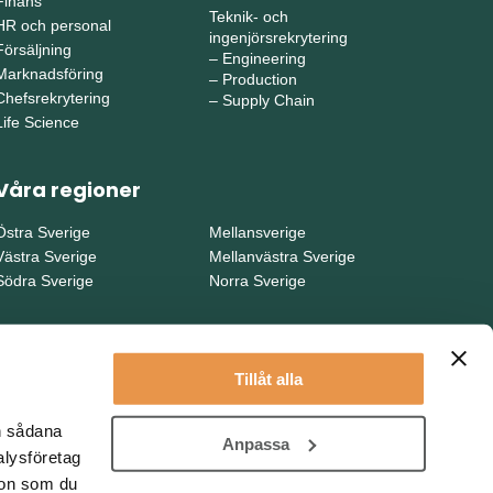
Finans
Teknik- och
HR och personal
ingenjörsrekrytering
Försäljning
–
Engineering
Marknadsföring
–
Production
Chefsrekrytering
–
Supply Chain
Life Science
Våra regioner
Östra Sverige
Mellansverige
Västra Sverige
Mellanvästra Sverige
Södra Sverige
Norra Sverige
Tillåt alla
en sådana
Anpassa
alysföretag
ion som du