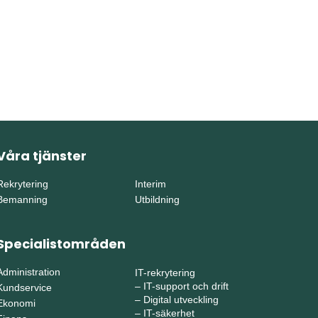
Våra tjänster
Rekrytering
Interim
Bemanning
Utbildning
Specialistområden
Administration
IT-rekrytering
–
IT-support och drift
Kundservice
–
Digital utveckling
Ekonomi
–
IT-säkerhet