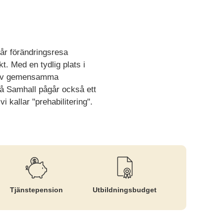
år förändringsresa
kt. Med en tydlig plats i
ng av gemensamma
På Samhall pågår också ett
i kallar "prehabilitering".
Tjänste­pension
Utbildnings­budget