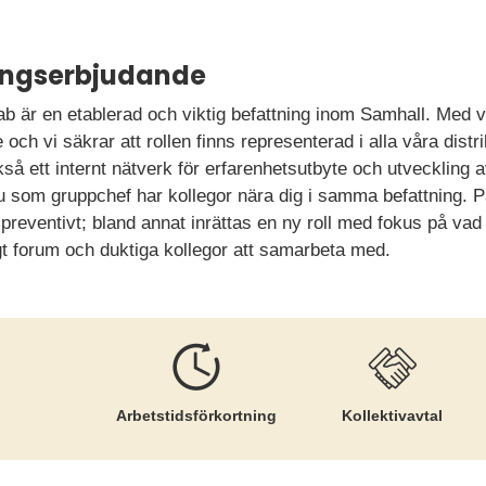
ningserbjudande
b är en etablerad och viktig befattning inom Samhall. Med v
e och vi säkrar att rollen finns representerad i alla våra distri
så ett internt nätverk för erfarenhetsutbyte och utveckli
 du som gruppchef har kollegor nära dig i samma befattning. 
preventivt; bland annat inrättas en ny roll med fokus på vad v
gt forum och duktiga kollegor att samarbeta med.
Arbetstids­förkortning
Kollektiv­avtal