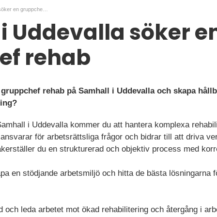
Samhall i Uddevalla söker en gruppchef rehab
i Uddevalla söker e
ef rehab
 gruppchef rehab på Samhall i Uddevalla och skapa hållb
ring?
amhall i Uddevalla kommer du att hantera komplexa rehabil
u ansvarar för arbetsrättsliga frågor och bidrar till att driv
äkerställer du en strukturerad och objektiv process med kor
kapa en stödjande arbetsmiljö och hitta de bästa lösningarna
ad och leda arbetet mot ökad rehabilitering och återgång i ar