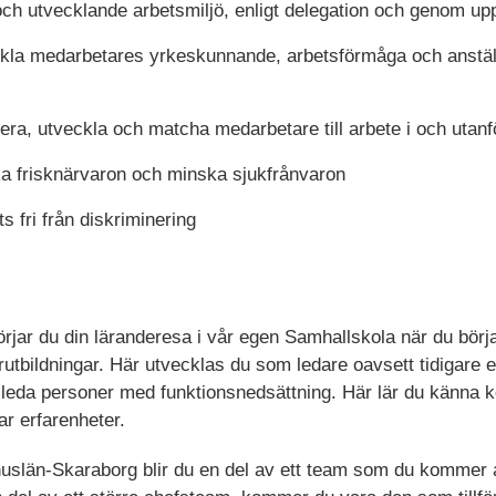
ch utvecklande arbetsmiljö, enligt delegation och genom upp
eckla medarbetares yrkeskunnande, arbetsförmåga och anstäl
vera, utveckla och matcha medarbetare till arbete i och utan
öka frisknärvaron och minska sjukfrånvaron
s fri från diskriminering
jar du din läranderesa i vår egen Samhallskola när du börj
utbildningar. Här utvecklas du som ledare oavsett tidigare 
 leda personer med funktionsnedsättning. Här lär du känna ko
r erfarenheter.
uslän-Skaraborg blir du en del av ett team som du kommer at