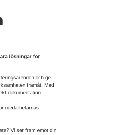
n
ara lösningar för
iteringsärenden och ge
a verksamheten framåt. Med
rekt dokumentation.
 för medarbetarnas
bete? Vi ser fram emot din