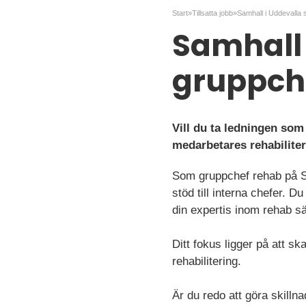
Start
»
Tillsatta jobb
»
Samhall 
gruppch
Vill du ta ledningen som
medarbetares rehabilite
Som gruppchef rehab på S
stöd till interna chefer. D
din expertis inom rehab s
Ditt fokus ligger på att s
rehabilitering.
Är du redo att göra skilln