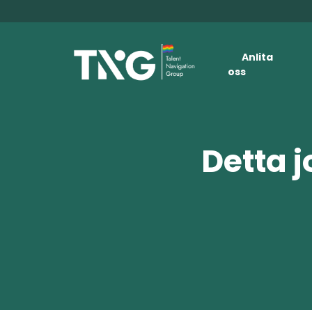
Anlita
oss
Detta j