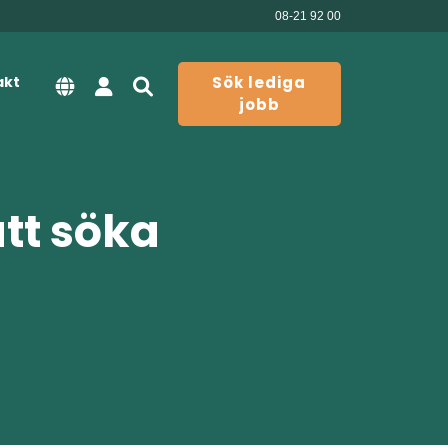
08-21 92 00
akt
Sök lediga
jobb
att söka