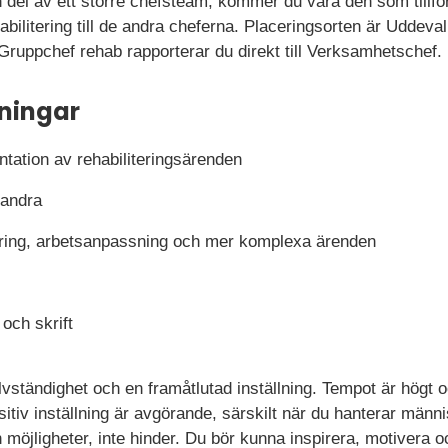
del av ett större chefsteam, kommer du vara den som tillfö
abilitering till de andra cheferna. Placeringsorten är Udde
ruppchef rehab rapporterar du direkt till Verksamhetschef.
ningar
tation av rehabiliteringsärenden
 andra
ering, arbetsanpassning och mer komplexa ärenden
 och skrift
lvständighet och en framåtlutad inställning. Tempot är högt oc
itiv inställning är avgörande, särskilt när du hanterar männi
möjligheter, inte hinder. Du bör kunna inspirera, motivera 