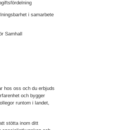
giftsfördelning
lningsbarhet i samarbete
för Samhall
ar hos oss och du erbjuds
erfarenhet och bygger
llegor runtom i landet,
t stötta inom ditt