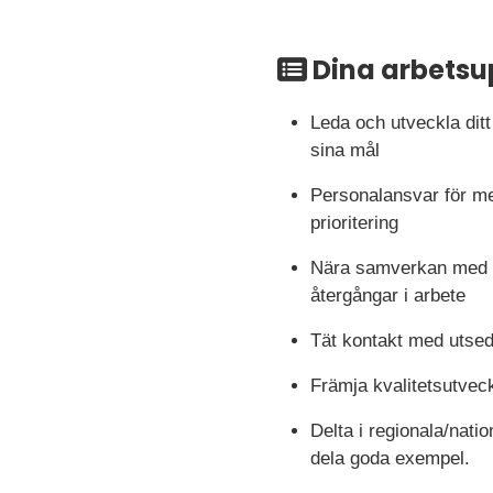
Dina arbetsu
Leda och utveckla dit
sina mål
Personalansvar för med
prioritering
Nära samverkan med Om
återgångar i arbete
Tät kontakt med utse
Främja kvalitetsutveck
Delta i regionala/nati
dela goda exempel.