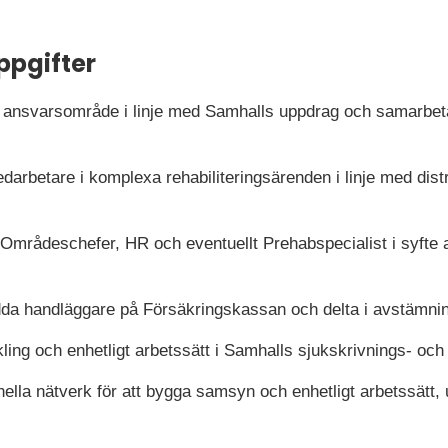
ppgifter
t ansvarsområde i linje med Samhalls uppdrag och samarbeta f
arbetare i komplexa rehabiliteringsärenden i linje med distr
rådeschefer, HR och eventuellt Prehabspecialist i syfte a
dda handläggare på Försäkringskassan och delta i avstämni
ling och enhetligt arbetssätt i Samhalls sjukskrivnings- och
onella nätverk för att bygga samsyn och enhetligt arbetssätt,