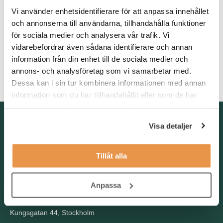
Vi söker dig med erfarenhet inom fond- och aktiehandel, gärna
Vi använder enhetsidentifierare för att anpassa innehållet
med särskilt fokus på aktiehandel och tillhörande system.
och annonserna till användarna, tillhandahålla funktioner
Tidigare erfarenhet från en oversight-funktion är meriterande.
Du har goda språkkunskaper i svenska och engelska och trivs i
för sociala medier och analysera vår trafik. Vi
en roll där du får ta egna initiativ. Du gillar att skapa struktur,
vidarebefordrar även sådana identifierare och annan
hantera komplexa frågor och arbeta lösningsorienterat. Du är
information från din enhet till de sociala medier och
kommunikativ och fungerar väl i samarbeten, både internt och
annons- och analysföretag som vi samarbetar med.
externt.
Dessa kan i sin tur kombinera informationen med annan
information som du har tillhandahållit eller som de har
samlat in när du har använt deras tjänster.
Kontakta oss
Visa detaljer
TNG Group AB
info@tng.se
Tel: 08-21 92 00
Tillåt alla
Boka möte
Välj dag och tid!
Anpassa
Besöksadress
Kungsgatan 44, Stockholm