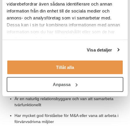
vidarebefordrar även sådana identifierare och annan
Har ledarerfarenheter och är van att leda seniora team
information från din enhet till de sociala medier och
Har god kännedom om anläggningsmarknaden och förstår
annons- och analysföretag som vi samarbetar med.
våra kunders vardag
Dessa kan i sin tur kombinera informationen med annan
information som du har tillhandahållit eller som de har
Har erfarenhet av branschen/att arbeta nära kunder och
vet vad som skapar värde för dem
samlat in när du har använt deras tjänster.
Är skicklig på att paketera ett helhetserbjudande och
Visa detaljer
kommunicera det tydligt med hållbarhetsperspektivet som
en röd tråd
Tillåt alla
Förstår vikten av att arbeta med indirekt påverkan i en stor
matrisorganisation
Anpassa
Har erfarenhet av strategiskt arbete och affärsutveckling
Är en naturlig relationsbyggare och van att samarbeta
tvärfunktionellt
Har mycket god förståelse för M&A eller vana att arbeta i
förvärvsdrivna miljöer