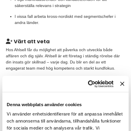
säkerställa relevans i strategin
I vissa fall arbeta kross-nordiskt med segmentschefer i
andra länder.
Värt att veta
Hos Ahlsell får du möjlighet att påverka och utveckla både
affären och dig själv. Ahlsell är ett företag i ständig rörelse där
din insats gör skillnad – varje dag. Du blir en del av ett
engagerat team med hög kompetens och starkt kundfokus.
Då du arbetar tvärfunktionellt i hela organisationen blir resandet
en stor del i din vardag. Du utgår ifrån huvudkontoret i
Liljeholmen, Stockholm, men vi är öppna för andra
placeringsorter om du är rätt person för rollen.
Denna webbplats använder cookies
Våra förväntningar
Vi använder enhetsidentifierare för att anpassa innehållet
och annonserna till användarna, tillhandahålla funktioner
Vi letar efter dig som:
för sociala medier och analysera vår trafik. Vi