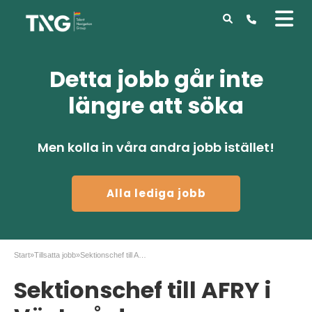
Detta jobb går inte
längre att söka
Men kolla in våra andra jobb istället!
Alla lediga jobb
Start
»
Tillsatta jobb
»
Sektionschef till AFRY i Västerås!
Sektionschef till AFRY i