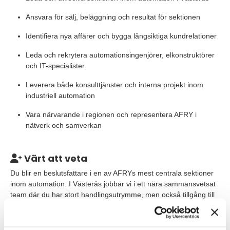
Ansvara för sälj, beläggning och resultat för sektionen
Identifiera nya affärer och bygga långsiktiga kundrelationer
Leda och rekrytera automationsingenjörer, elkonstruktörer
och IT-specialister
Leverera både konsulttjänster och interna projekt inom
industriell automation
Vara närvarande i regionen och representera AFRY i
nätverk och samverkan
Värt att veta
Du blir en beslutsfattare i en av AFRYs mest centrala sektioner
inom automation. I Västerås jobbar vi i ett nära sammansvetsat
team där du har stort handlingsutrymme, men också tillgång till
stöttning från tidigare sektionschef samt omkringliggande
sektioner. Rollen är på heltid, med placering i Västerås. Tjänsten
innebär vissa resor i regionen där våra kunder finns, bland