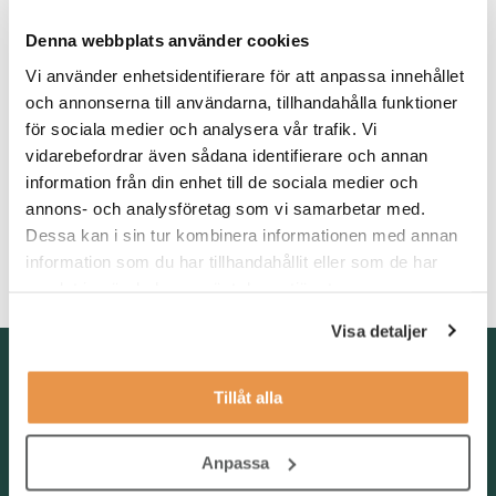
annat i Enköping, Eskilstuna, Köping och Hallstahammar.
Denna webbplats använder cookies
Våra förväntningar
Vi använder enhetsidentifierare för att anpassa innehållet
och annonserna till användarna, tillhandahålla funktioner
Vi söker dig med teknisk bakgrund, gärna som
för sociala medier och analysera vår trafik. Vi
automationsingenjör inom industriell automation, som vill växla
vidarebefordrar även sådana identifierare och annan
upp till ett mer affärsnära och ledande uppdrag. Du har ett driv
att skapa affärer, trivs i kunddialoger och är trygg i att leda och
information från din enhet till de sociala medier och
inspirera andra. Tidigare erfarenhet från konsultbranschen, t.ex.
annons- och analysföretag som vi samarbetar med.
som projektledare eller teamledare inom automation, är
Dessa kan i sin tur kombinera informationen med annan
meriterande. Vi ser gärna att du har jobbat med kunder inom
information som du har tillhandahållit eller som de har
tillverkningsindustrin. Vi söker dig med fart och ett stort driv.
samlat in när du har använt deras tjänster.
Visa detaljer
Kontakta oss
Tillåt alla
TNG Group AB
info@tng.se
Tel: 08-21 92 00
Anpassa
Boka möte