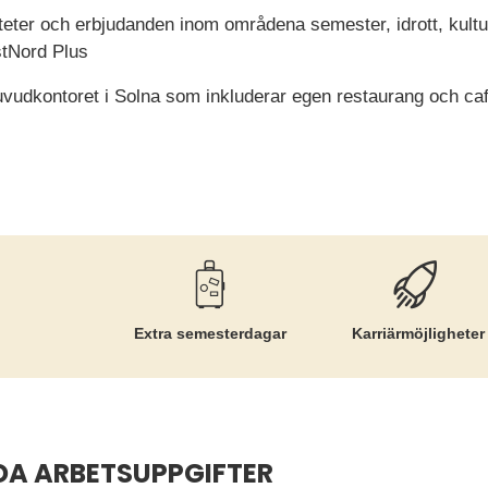
viteter och erbjudanden inom områdena semester, idrott, kult
stNord Plus
 huvudkontoret i Solna som inkluderar egen restaurang och c
Extra semesterdagar
Karriär­möjligheter
DA ARBETSUPPGIFTER