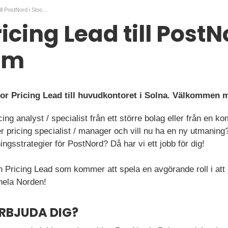
Senior Pricing Lead till PostNord i Stockholm
icing Lead till PostN
lm
ior Pricing Lead till huvudkontoret i Solna. Välkommen 
ing analyst / specialist från ett större bolag eller från en 
 pricing specialist / manager och vill nu ha en ny utmaning
ingsstrategier för PostNord? Då har vi ett jobb för dig!
en Pricing Lead som kommer att spela en avgörande roll i at
hela Norden!
ERBJUDA DIG?