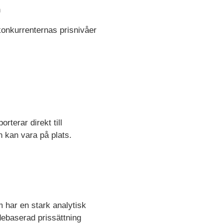
n
konkurrenternas prisnivåer
rterar direkt till
n kan vara på plats.
m har en stark analytisk
debaserad prissättning