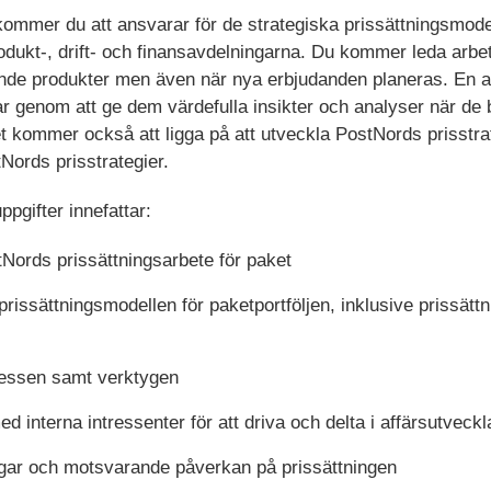
ommer du att ansvarar för de strategiska prissättningsmod
odukt-, drift- och finansavdelningarna. Du kommer leda arbet
ande produkter men även när nya erbjudanden planeras. En ann
gar genom att ge dem värdefulla insikter och analyser när de 
 kommer också att ligga på att utveckla PostNords prisstrat
tNords prisstrategier.
pgifter innefattar:
Nords prissättningsarbete för paket
rissättningsmodellen för paketportföljen, inklusive prissät
ocessen samt verktygen
d interna intressenter för att driva och delta i affärsutveckla
ngar och motsvarande påverkan på prissättningen