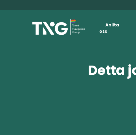
Anlita
oss
Detta j