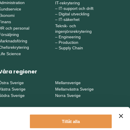
Administration
IT-rekrytering
–
IT-support och drift
Kundservice
–
Digital utveckling
Ekonomi
–
IT-säkerhet
Finans
Teknik- och
HR och personal
ingenjörsrekrytering
Försäljning
–
Engineering
Marknadsföring
–
Production
Chefsrekrytering
–
Supply Chain
Life Science
Våra regioner
Östra Sverige
Mellansverige
Västra Sverige
Mellanvästra Sverige
Södra Sverige
Norra Sverige
Tillåt alla