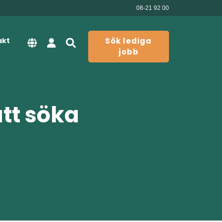
08-21 92 00
akt
Sök lediga
jobb
att söka