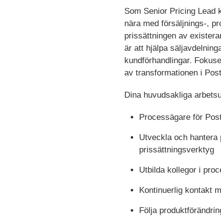
Som Senior Pricing Lead k
nära med försäljnings-, pr
prissättningen av exister
är att hjälpa säljavdelnin
kundförhandlingar. Fokuset
av transformationen i Pos
Dina huvudsakliga arbetsup
Processägare för Post
Utveckla och hantera p
prissättningsverktyg
Utbilda kollegor i pr
Kontinuerlig kontakt me
Följa produktförändri