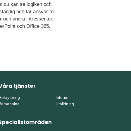
om du kan se logiken och
tändig och tar ansvar för
r och andra intressenter.
werPoint och Office 365.
Våra tjänster
Rekrytering
Interim
Bemanning
Utbildning
Specialistområden