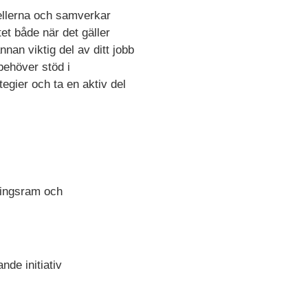
ellerna och samverkar
et både när det gäller
an viktig del av ditt jobb
behöver stöd i
egier och ta en aktiv del
tningsram och
nde initiativ