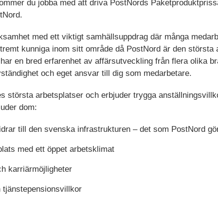
kommer du jobba med att driva PostNords Paketproduktpriss
tNord.
ksamhet med ett viktigt samhällsuppdrag där många medarb
tremt kunniga inom sitt område då PostNord är den största a
ar en bred erfarenhet av affärsutveckling från flera olika b
ständighet och eget ansvar till dig som medarbetare.
 största arbetsplatser och erbjuder trygga anställningsvillko
juder dom:
rar till den svenska infrastrukturen – det som PostNord gö
plats med ett öppet arbetsklimat
h karriärmöjligheter
 tjänstepensionsvillkor