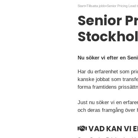
Start
»
Tillsatta jobb
»
Senior Pr
Stockho
Nu söker vi efter en Sen
Har du erfarenhet som pric
kanske jobbat som transfer
forma framtidens prissättn
Just nu söker vi en erfar
och deras framgång över 
VAD KAN VI 