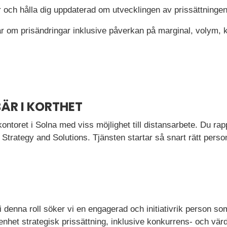
 och hålla dig uppdaterad om utvecklingen av prissättninge
ar om prisändringar inklusive påverkan på marginal, volym, 
ÄR I KORTHET
ntoret i Solna med viss möjlighet till distansarbete. Du rappo
trategy and Solutions. Tjänsten startar så snart rätt perso
i denna roll söker vi en engagerad och initiativrik person so
enhet strategisk prissättning, inklusive konkurrens- och vär