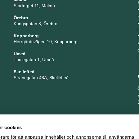
Stortorget 11, Malmö
Örebro
Kungsgatan 8, Örebro
Kopparberg
Herrgårdsvägen 10, Kopparberg
Umeå
Thulegatan 1, Umeå
Skellefteå
Strandgatan 48A, Skellefteå
r cookies
erare för att anpassa innehållet och annonserna till användarna,