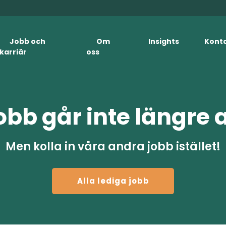
Jobb och
Om
Insights
Kont
karriär
oss
obb går inte längre 
Men kolla in våra andra jobb istället!
Alla lediga jobb