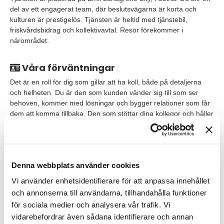
del av ett engagerat team, där beslutsvägarna är korta och
kulturen är prestigelös. Tjänsten är heltid med tjänstebil,
friskvårdsbidrag och kollektivavtal. Resor förekommer i
närområdet.
Våra förväntningar
Det är en roll för dig som gillar att ha koll, både på detaljerna
och helheten. Du är den som kunden vänder sig till som ser
behoven, kommer med lösningar och bygger relationer som får
dem att komma tillbaka. Den som stöttar dina kollegor och håller
samman projekten.
Vi söker dig som:
Denna webbplats använder cookies
Erfarenhet att leda och driva projekt inom elinstallation.
Vi använder enhetsidentifierare för att anpassa innehållet
Är van att arbeta självständigt, prioritera och fatta beslut.
och annonserna till användarna, tillhandahålla funktioner
Har god förståelse för projektekonomi, kalkyl,
för sociala medier och analysera vår trafik. Vi
entreprenadjuridik (AB/ABT)
vidarebefordrar även sådana identifierare och annan