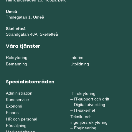
Herrgårdsvägen 10, Kopparberg
Umeå
Thulegatan 1, Umeå
Skellefteå
Strandgatan 48A, Skellefteå
Våra tjänster
Rekrytering
Interim
Bemanning
Utbildning
Specialistområden
Administration
IT-rekrytering
–
IT-support och drift
Kundservice
–
Digital utveckling
Ekonomi
–
IT-säkerhet
Finans
Teknik- och
HR och personal
ingenjörsrekrytering
Försäljning
–
Engineering
Marknadsföring