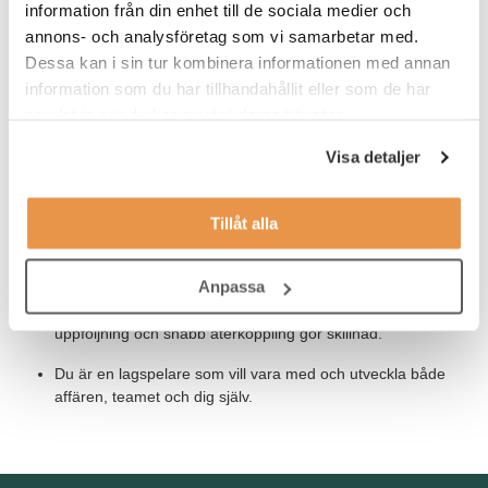
information från din enhet till de sociala medier och
Trivs i kunddialoger och har ett öga för affären.
annons- och analysföretag som vi samarbetar med.
Är trygg, kommunikativ och har en lösningsorienterad
Dessa kan i sin tur kombinera informationen med annan
attityd.
information som du har tillhandahållit eller som de har
samlat in när du har använt deras tjänster.
Har B-körkort
Visa detaljer
Goda kunskaper i svenska, både i tal och skrift
Tillåt alla
Som person är du:
Den som gillar struktur, tar ansvar och håller vad du lovar.
Anpassa
Driven, engagerad och tänker proaktivt – du vet att dialog,
uppföljning och snabb återkoppling gör skillnad.
Du är en lagspelare som vill vara med och utveckla både
affären, teamet och dig själv.