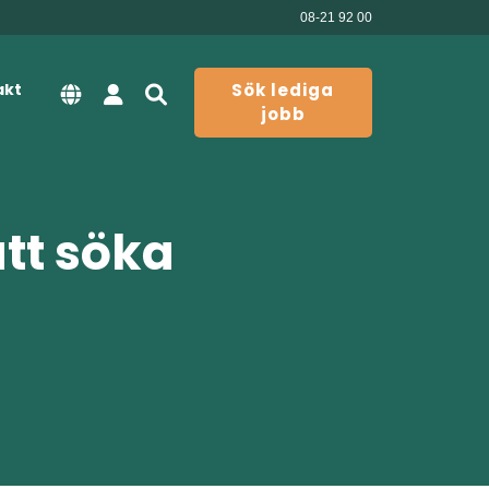
08-21 92 00
akt
Sök lediga
jobb
att söka