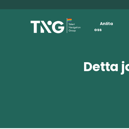
Anlita
oss
Detta j