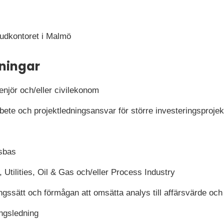
vudkontoret i Malmö
ningar
genjör och/eller civilekonom
ete och projektledningsansvar för större investeringsprojek
psbas
, Utilities, Oil & Gas och/eller Process Industry
ningssätt och förmågan att omsätta analys till affärsvärde och
ingsledning