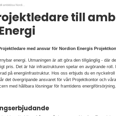
Senior projektledare till ambitiösa Nordion Energi
rojektledare till amb
Energi
rojektledare med ansvar för Nordion Energis Projektkon
örnybar energi. Utmaningen är att göra den tillgänglig - där 
tigt pris. Det är här infrastrukturen spelar en avgörande roll
ad på energiinfrastruktur. Hos oss erbjuds du en nyckelroll på
år det övergripande ansvaret för vårt Projektkontor och vår
ern med hållbara lösningar för framtidens energiförsörjning.
ningserbjudande