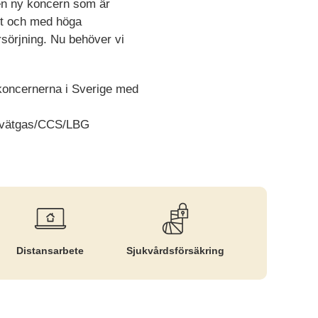
 en ny koncern som är
äxt och med höga
rsörjning. Nu behöver vi
ikoncernerna i Sverige med
om vätgas/CCS/LBG
Distansarbete
Sjukvårds­försäkring