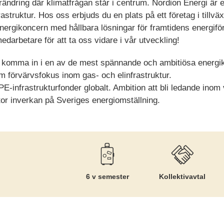
örändring där klimatfrågan står i centrum. Nordion Energi är
rastruktur. Hos oss erbjuds du en plats på ett företag i tillv
nergikoncern med hållbara lösningar för framtidens energifö
 medarbetare för att ta oss vidare i vår utveckling!
tt komma in i en av de mest spännande och ambitiösa energ
m förvärvsfokus inom gas- och elinfrastruktur.
PE-infrastrukturfonder globalt. Ambition att bli ledande in
or inverkan på Sveriges energiomställning.
6 v semester
Kollektiv­avtal