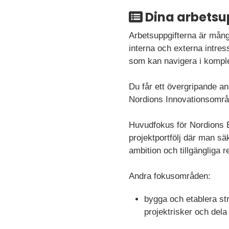
Dina arbetsu
Arbetsuppgifterna är mång
interna och externa intres
som kan navigera i komplex
Du får ett övergripande ans
Nordions Innovationsomr
Huvudfokus för Nordions B
projektportfölj där man sä
ambition och tillgängliga 
Andra fokusområden:
bygga och etablera st
projektrisker och del