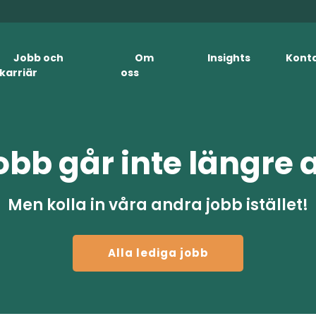
Jobb och
Om
Insights
Kont
karriär
oss
obb går inte längre 
Men kolla in våra andra jobb istället!
Alla lediga jobb