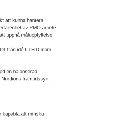
kt att kunna hantera
d erfarenhet av PMO arbete
att uppnå måluppfyllelse.
et från idé till FID inom
med en balanserad
ed Nordions framtidssyn,
h kapabla att minska