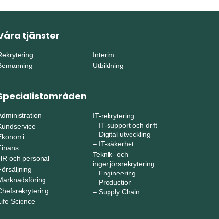
Våra tjänster
Rekrytering
Interim
Bemanning
Utbildning
Specialistområden
Administration
IT-rekrytering
–
IT-support och drift
Kundservice
–
Digital utveckling
Ekonomi
–
IT-säkerhet
Finans
Teknik- och
HR och personal
ingenjörsrekrytering
Försäljning
–
Engineering
Marknadsföring
–
Production
Chefsrekrytering
–
Supply Chain
Life Science