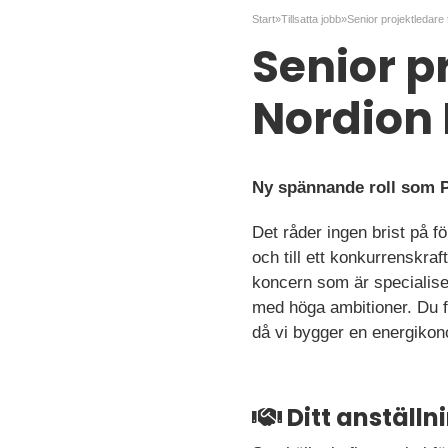
Start
»
Tillsatta jobb
»
Senior p
Nordion 
Ny spännande roll som P
Det råder ingen brist på f
och till ett konkurrenskraf
koncern som är specialiser
med höga ambitioner. Du f
då vi bygger en energikonc
Ditt anställ