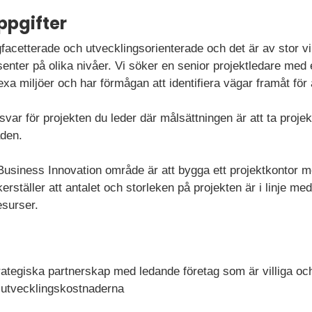
ppgifter
facetterade och utvecklingsorienterade och det är av stor vi
senter på olika nivåer. Vi söker en senior projektledare me
a miljöer och har förmågan att identifiera vägar framåt för 
var för projekten du leder där målsättningen är att ta projekt
åden.
usiness Innovation område är att bygga ett projektkontor 
kerställer att antalet och storleken på projekten är i linje m
resurser.
rategiska partnerskap med ledande företag som är villiga oc
a utvecklingskostnaderna