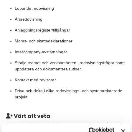
Löpande redovisning
Årsredovisning
Anläggningsregister/tillgångar
Moms- och skattedeklarationer
Intercompany-avstämningar
Stödja teamet och verksamheten i redovisningsfrågor samt
uppdatera och dokumentera rutiner
Kontakt med revisorer
Driva och delta i olika redovisnings- och systemrelaterade
projekt
Värt att veta
Du kommer tillhöra redovisningsteamet som idag består av 15
personer totalt, varav sex personer i Sverige och du kommer