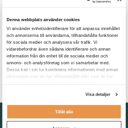
rapportera till VP Accounting. Möjlighet att jobba hemifrån några
dagar i veckan finns om så önskas.
Denna webbplats använder cookies
Våra förväntningar
Vi använder enhetsidentifierare för att anpassa innehållet
Du har en akademisk eller eftergymnasial utbildning inom
och annonserna till användarna, tillhandahålla funktioner
ekonomi och flerårig erfarenhet av ovanstående arbetsuppgifter.
för sociala medier och analysera vår trafik. Vi
Vi ser gärna att du tidigare har haft ett helhetsansvar för ett
vidarebefordrar även sådana identifierare och annan
bolags redovisning. Vidare har du arbetat i affärssystem samt
information från din enhet till de sociala medier och
har goda kunskaper i Excel. Då du kommer att arbeta med
annons- och analysföretag som vi samarbetar med.
bolag som finns både i och utanför Sverige är din svenska och
Dessa kan i sin tur kombinera informationen med annan
engelska god, både i tal och skrift.
information som du har tillhandahållit eller som de har
Som person är du noggrann, strukturerad och kan arbeta såväl
samlat in när du har använt deras tjänster.
självständigt som i team.
Visa detaljer
Kontakta oss
Tillåt alla
TNG Group AB
info@tng.se