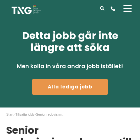
Detta jobb går inte
längre att söka
Men kolla in våra andra jobb istället!
Alla lediga jobb
Start
»
Tillsatta jobb
»
Senior redovisningsekonom till Värmevärden
Senior