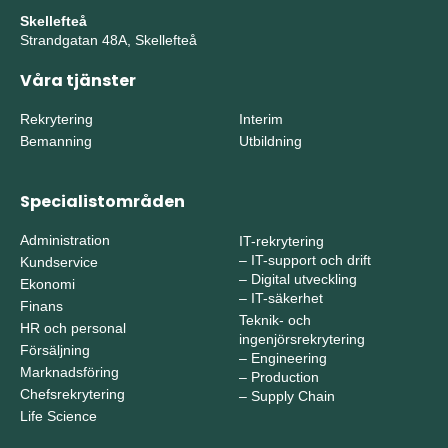
Skellefteå
Strandgatan 48A, Skellefteå
Våra tjänster
Rekrytering
Interim
Bemanning
Utbildning
Specialistområden
Administration
IT-rekrytering
–
IT-support och drift
Kundservice
–
Digital utveckling
Ekonomi
–
IT-säkerhet
Finans
Teknik- och
HR och personal
ingenjörsrekrytering
Försäljning
–
Engineering
Marknadsföring
–
Production
Chefsrekrytering
–
Supply Chain
Life Science