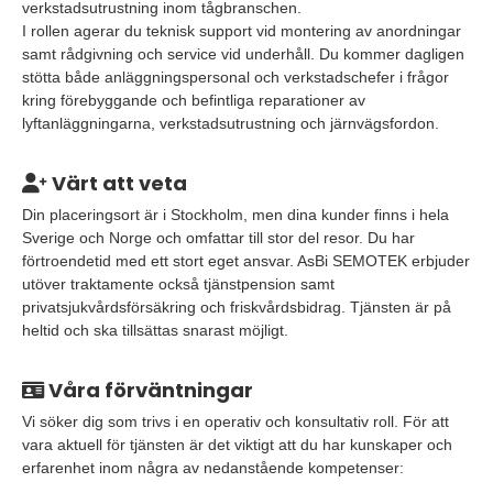
verkstadsutrustning inom tågbranschen.
I rollen agerar du teknisk support vid montering av anordningar
samt rådgivning och service vid underhåll. Du kommer dagligen
stötta både anläggningspersonal och verkstadschefer i frågor
kring förebyggande och befintliga reparationer av
lyftanläggningarna, verkstadsutrustning och järnvägsfordon.
Värt att veta
Din placeringsort är i Stockholm, men dina kunder finns i hela
Sverige och Norge och omfattar till stor del resor. Du har
förtroendetid med ett stort eget ansvar. AsBi SEMOTEK erbjuder
utöver traktamente också tjänstpension samt
privatsjukvårdsförsäkring och friskvårdsbidrag. Tjänsten är på
heltid och ska tillsättas snarast möjligt.
Våra förväntningar
Vi söker dig som trivs i en operativ och konsultativ roll. För att
vara aktuell för tjänsten är det viktigt att du har kunskaper och
erfarenhet inom några av nedanstående kompetenser: