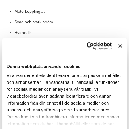
Motorkopplingar.
Svag och stark ström.
Hydraulik.
Can-bus
Förståelse för tekniska ritningar (el, mekanik, hydraulik).
Kunskaper inom mekanik.
Denna webbplats använder cookies
Vi använder enhetsidentifierare för att anpassa innehållet
Språkkunskaper i engelska.
och annonserna till användarna, tillhandahålla funktioner
Det är meriterande om du har PLC-kunskaper Siemens S7
för sociala medier och analysera vår trafik. Vi
och TIA-Portal, svetsning och hydraulik och/eller har
vidarebefordrar även sådana identifierare och annan
språkkunskaper inom tyska.
information från din enhet till de sociala medier och
annons- och analysföretag som vi samarbetar med.
Eftersom rollen ställer höga krav på ansvarstagande ser vi att
Dessa kan i sin tur kombinera informationen med annan
du är strukturerad och har en god planeringsförmåga. Du
information som du har tillhandahållit eller som de har
kommer också att vara vårt ansikte utåt. Därför är det viktigt att