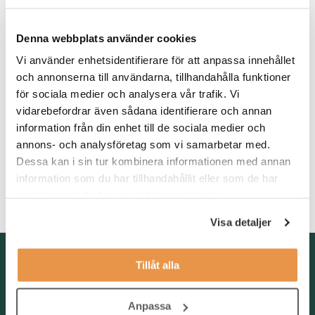
Våra förväntningar
Denna webbplats använder cookies
Du har en relevant utbildning, gärna inom el/tele och/eller IT.
Vi använder enhetsidentifierare för att anpassa innehållet
Vidare har du ett tekniskt intresse och förståelse för elektriska
och annonserna till användarna, tillhandahålla funktioner
kopplingar och kopplingsscheman. Det är meriterande om du
för sociala medier och analysera vår trafik. Vi
har vana från att felsöka med multimeter samt nätverkskunskap.
Då du kommer att ha både svenska och internationella
vidarebefordrar även sådana identifierare och annan
kontakter behöver du behärska både svenska och engelska i tal
information från din enhet till de sociala medier och
och skrift. Eftersom rollen innebär resande med tjänstebil krävs
annons- och analysföretag som vi samarbetar med.
det också att du har körkort.
Dessa kan i sin tur kombinera informationen med annan
information som du har tillhandahållit eller som de har
För att trivas i rollen är du en prestigelös, engagerad,
samlat in när du har använt deras tjänster.
problemlösare som drivs av att ge den bästa tänkbara servicen.
Visa detaljer
Kontakta oss
Tillåt alla
TNG Group AB
info@tng.se
Anpassa
Tel: 08-21 92 00