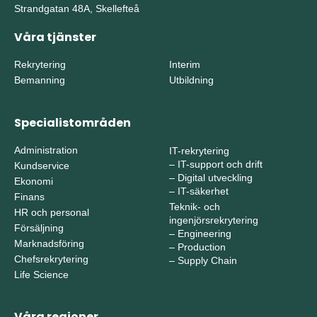
Strandgatan 48A, Skellefteå
Våra tjänster
Rekrytering
Interim
Bemanning
Utbildning
Specialistområden
Administration
IT-rekrytering
–
IT-support och drift
Kundservice
–
Digital utveckling
Ekonomi
–
IT-säkerhet
Finans
Teknik- och
HR och personal
ingenjörsrekrytering
Försäljning
–
Engineering
Marknadsföring
–
Production
Chefsrekrytering
–
Supply Chain
Life Science
Våra regioner