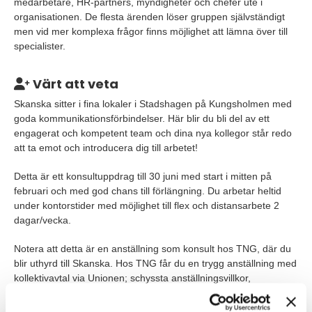
medarbetare, HR-partners, myndigheter och chefer ute i
organisationen. De flesta ärenden löser gruppen självständigt
men vid mer komplexa frågor finns möjlighet att lämna över till
specialister.
Värt att veta
Skanska sitter i fina lokaler i Stadshagen på Kungsholmen med
goda kommunikationsförbindelser. Här blir du bli del av ett
engagerat och kompetent team och dina nya kollegor står redo
att ta emot och introducera dig till arbetet!
Detta är ett konsultuppdrag till 30 juni med start i mitten på
februari och med god chans till förlängning. Du arbetar heltid
under kontorstider med möjlighet till flex och distansarbete 2
dagar/vecka.
Notera att detta är en anställning som konsult hos TNG, där du
blir uthyrd till Skanska. Hos TNG får du en trygg anställning med
kollektivavtal via Unionen; schyssta anställningsvillkor,
försäkringar, tjänstepension och semester. Liksom
friskvårdsbidrag och företagshälsovård.