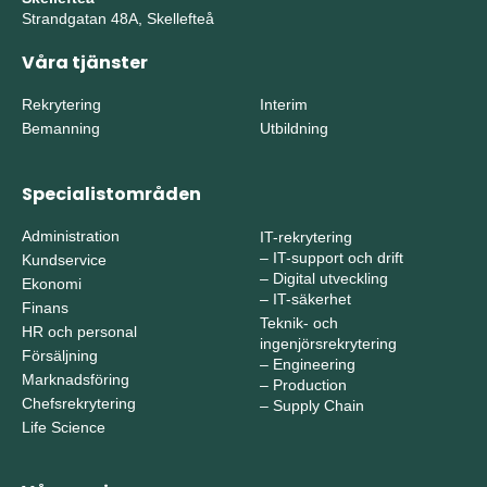
Strandgatan 48A, Skellefteå
Våra tjänster
Rekrytering
Interim
Bemanning
Utbildning
Specialistområden
Administration
IT-rekrytering
–
IT-support och drift
Kundservice
–
Digital utveckling
Ekonomi
–
IT-säkerhet
Finans
Teknik- och
HR och personal
ingenjörsrekrytering
Försäljning
–
Engineering
Marknadsföring
–
Production
Chefsrekrytering
–
Supply Chain
Life Science