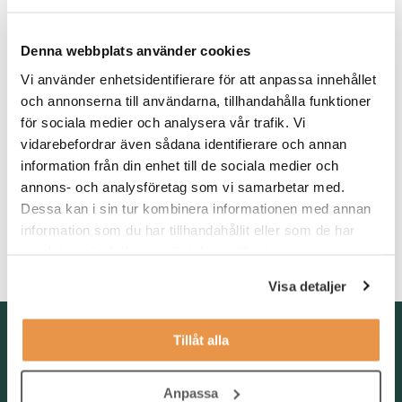
Våra förväntningar
Denna webbplats använder cookies
Vi tror att du har en examen inom personalvetenskap eller
Vi använder enhetsidentifierare för att anpassa innehållet
annan utbildning inom lön. Vi ser även att du har viss erfarenhet
och annonserna till användarna, tillhandahålla funktioner
av att praktiskt ha arbetat med HR- och/eller lönearbete. Vidare
för sociala medier och analysera vår trafik. Vi
är du trygg i dig själv, nyfiken och lösningsorienterad. Du
vidarebefordrar även sådana identifierare och annan
behärskar svenska flytande i både tal och skrift.
information från din enhet till de sociala medier och
Som person är du noggrann, strukturerad och initiativtagande.
annons- och analysföretag som vi samarbetar med.
Du drivs av att leverera service på en hög nivå och tar fullt
Dessa kan i sin tur kombinera informationen med annan
ägandeskap för dina arbetsuppgifter. Givetvis är du också
information som du har tillhandahållit eller som de har
kommunikativ och älskar att ha med människor att göra - det
samlat in när du har använt deras tjänster.
säger sig självt!
Visa detaljer
Kontakta oss
Tillåt alla
TNG Group AB
info@tng.se
Anpassa
Tel: 08-21 92 00