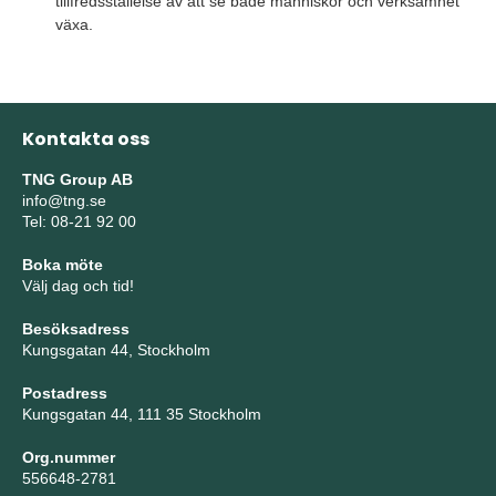
tillfredsställelse av att se både människor och verksamhet
växa.
Kontakta oss
TNG Group AB
info@tng.se
Tel: 08-21 92 00
Boka möte
Välj dag och tid!
Besöksadress
Kungsgatan 44, Stockholm
Postadress
Kungsgatan 44, 111 35 Stockholm
Org.nummer
556648-2781