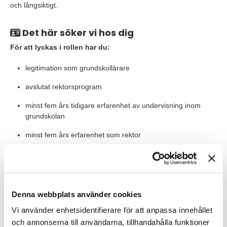
och långsiktigt.
Det här söker vi hos dig
För att lyckas i rollen har du:
legitimation som grundskollärare
avslutat rektorsprogram
minst fem års tidigare erfarenhet av undervisning inom
grundskolan
minst fem års erfarenhet som rektor
erfarenhet från att leda andra chefer
framgångsrikt drivit förändringsarbete som lett till högre
måluppfyllelse hos eleverna
Denna webbplats använder cookies
dokumenterad erfarenhet från framgångsrikt systematiskt
Vi använder enhetsidentifierare för att anpassa innehållet
kvalitetsarbete
och annonserna till användarna, tillhandahålla funktioner