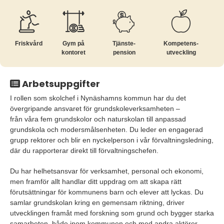
Friskvård
Gym på
Tjänste­
Kompetens­
kontoret
pension
utveckling
Arbetsuppgifter
I rollen som skolchef i Nynäshamns kommun har du det
övergripande ansvaret för grundskoleverksamheten –
från våra fem grundskolor och naturskolan till anpassad
grundskola och modersmålsenheten. Du leder en engagerad
grupp rektorer och blir en nyckelperson i vår förvaltningsledning,
där du rapporterar direkt till förvaltningschefen.
Du har helhetsansvar för verksamhet, personal och ekonomi,
men framför allt handlar ditt uppdrag om att skapa rätt
förutsättningar för kommunens barn och elever att lyckas. Du
samlar grundskolan kring en gemensam riktning, driver
utvecklingen framåt med forskning som grund och bygger starka
samarbeten, både inom kommunen och med andra aktörer.