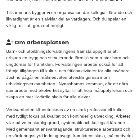
Tillsammans bygger vi en organisation där kollegialt lärande och
likvärdighet är en självklar del av vardagen. Och du spelar en
viktig roll i att göra det möjligt.
Om arbetsplatsen
Barn- och utbildningsförvaltningens främsta uppgift är att
erbjuda en trygg och stimulerande lärmiljö som rustar barn och
ungdomar för framtiden. Förvaltningen arbetar också för att
främja tillgången till kultur- och fritidsaktiviteter för alla invånare.
Just nu pågår en målmedveten utvecklingsresa inom
utbildningsverksamheten i Nynäshamns kommun, där ett nära
samarbete med Skolverket syftar till att höja måluppfyllelsen och
skapa en mer likvärdig skola för alla elever.
Verksamheten kännetecknas av en stark professionell kultur
med tydligt fokus på kvalitet och kontinuerlig utveckling. Arbetet
vilar på vetenskaplig grund, systematik och kollegialt lärande.
Med gemensamt ansvarstagande, strukturerade arbetssätt och
en värderingsstyrd ledning byggs framtidens skola, målmedvetet