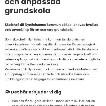
och anpassad
grundskola
Skolchef till Nynäshamns kommun sökes: ansvar, kvalitet
och utveckling för en starkare grundskola.
Som skolchef i Nynäshamns kommun tar du plats i en
utvecklingsdriven förvaltning där din passion för pedagogiskt
ledarskap möts av stark tillit och kollegialt stöd. Här får du leda
förändringsarbete i en kommun där undervisningens kraft och
vetenskaplig grund står i centrum och där samarbete och glädje
banar väg för hållbar skolutveckling.
Välkommen till Nynäshamns kommun och verksamheten med
ett uppdrag som innebär att leda och utveckla barn- och
utbildningsområdet till gagn för kommunens invånare.
Det här erbjuder vi dig
Hos oss får du göra skillnad i människors liv. Här har du
nära till din chef och dina kollegor, påverkan och beslut.