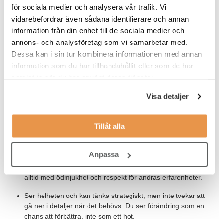
goda kunskaper om skolans styrdokument
för sociala medier och analysera vår trafik. Vi
vidarebefordrar även sådana identifierare och annan
väl insatt i forskning och beprövad erfarenhet inom
information från din enhet till de sociala medier och
skolutveckling
annons- och analysföretag som vi samarbetar med.
erfarenhet av nära facklig samverkan
Dessa kan i sin tur kombinera informationen med annan
information som du har tillhandahållit eller som de har
erfarenhet av samverkan med andra förvaltningar och
samlat in när du har använt deras tjänster.
aktörer
Visa detaljer
Vi tror att du är en ledare som:
Tillåt alla
Lyssnar först och agerar sedan. Du tar dig tid att förstå
människor och situationer, vilket gör att du skapar
förtroende omkring dig.
Anpassa
Driver utvecklingen framåt med energi och tydlighet men
alltid med ödmjukhet och respekt för andras erfarenheter.
Ser helheten och kan tänka strategiskt, men inte tvekar att
gå ner i detaljer när det behövs. Du ser förändring som en
chans att förbättra, inte som ett hot.